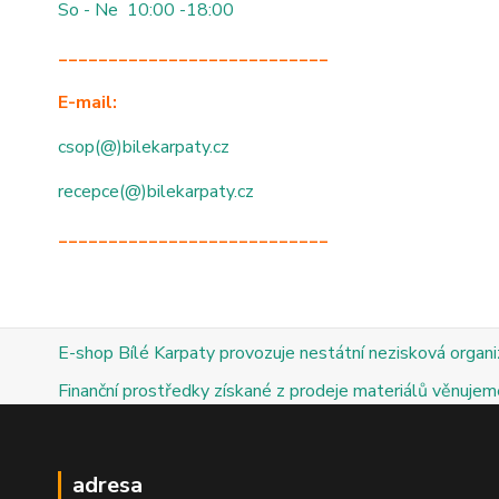
So - Ne 10:00 -18:00
___________________________
E-mail:
csop(@)bilekarpaty.cz
recepce(@)bilekarpaty.cz
___________________________
E-shop Bílé Karpaty provozuje nestátní nezisková organ
Finanční prostředky získané z prodeje materiálů věnujeme
adresa