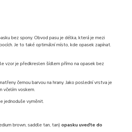
pasku bez spony. Obvod pasu je délka, která je mezi
ocích. Je to také optimální místo, kde opasek zapínat.
 ale vzor je předkreslen šídlem přímo na opasek bez
atřeny černou barvou na hrany. Jako poslední vrstva je
zán včelím voskem.
lze jednoduše vyměnit.
dium brown, saddle tan, tan)
opasku uveďte do