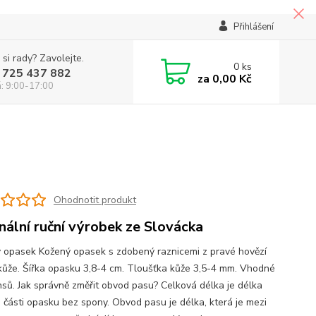
Přihlášení
 si rady? Zavolejte.
0
ks
 725 437 882
za
0,00 Kč
á: 9:00-17:00
Ohodnotit produkt
inální ruční výrobek ze Slovácka
 opasek Kožený opasek s zdobený raznicemi z pravé hovězí
kůže. Šířka opasku 3,8-4 cm. Tloušťka kůže 3,5-4 mm. Vhodné
nsů. Jak správně změřit obvod pasu? Celková délka je délka
 části opasku bez spony. Obvod pasu je délka, která je mezi