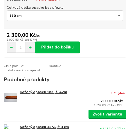
Celková délka opasku bez přezky
2 300,00 Kč
/
ks
1 900,83 Kč
bez DPH
Přidat do košíku
Číslo produktu:
360017
Hlídat cenu / dostupnost
Podobné produkty
Kožený opasek 163 , š: 4 cm
do 2 týdnů
2 000,00 Kč
/
ks
1 652,89 Kč
bez DPH
Zvolit variantu
Kožený opasek 417A, š: 4 cm
do 2 týdnů > 10 ks