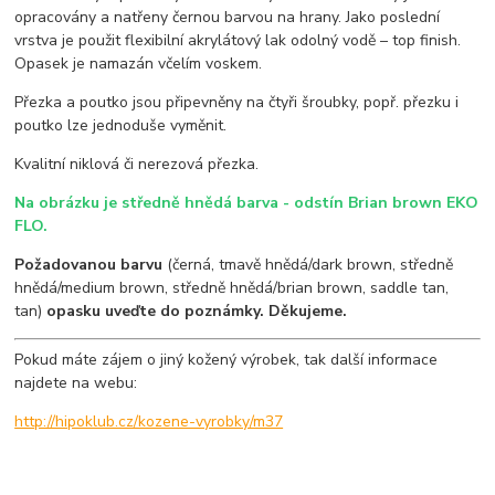
opracovány a natřeny černou barvou na hrany. Jako poslední
vrstva je použit flexibilní akrylátový lak odolný vodě – top finish.
Opasek je namazán včelím voskem.
Přezka a poutko jsou připevněny na čtyři šroubky, popř. přezku i
poutko lze jednoduše vyměnit.
Kvalitní niklová či nerezová přezka.
Na obrázku je středně hnědá barva - odstín Brian brown EKO
FLO.
Požadovanou barvu
(černá, tmavě hnědá/dark brown, středně
hnědá/medium brown, středně hnědá/brian brown, saddle tan,
tan)
opasku uveďte do poznámky. Děkujeme.
Pokud máte zájem o jiný kožený výrobek, tak další informace
najdete na webu:
http://hipoklub.cz/kozene-vyrobky/m37