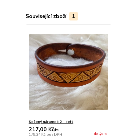
Související zboží
1
Kožený náramek 2 - kelt
217,00 Kč
/
ks
do týdne
179,34 Kč
bez DPH