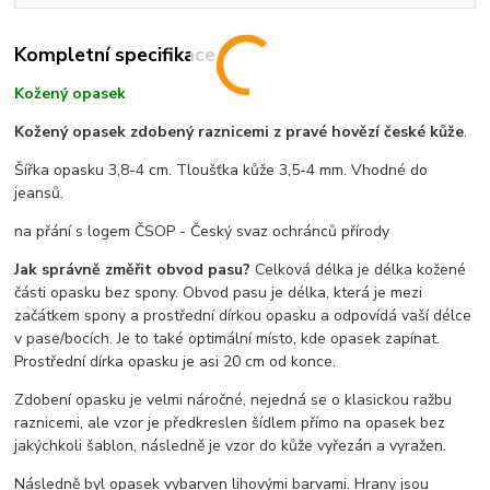
Kompletní specifikace
Kožený opasek
Kožený opasek zdobený raznicemi z pravé hovězí české kůže
.
Šířka opasku 3,8-4 cm. Tloušťka kůže 3,5-4 mm. Vhodné do
jeansů.
na přání s logem ČSOP - Český svaz ochránců přírody
Jak správně změřit obvod pasu?
Celková délka je délka kožené
části opasku bez spony. Obvod pasu je délka, která je mezi
začátkem spony a prostřední dírkou opasku a odpovídá vaší délce
v pase/bocích. Je to také optimální místo, kde opasek zapínat.
Prostřední dírka opasku je asi 20 cm od konce.
Zdobení opasku je velmi náročné, nejedná se o klasickou ražbu
raznicemi, ale vzor je předkreslen šídlem přímo na opasek bez
jakýchkoli šablon, následně je vzor do kůže vyřezán a vyražen.
Následně byl opasek vybarven lihovými barvami. Hrany jsou