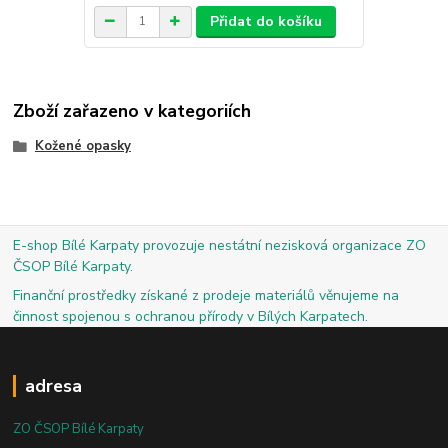
Přidat do košíku
Zboží zařazeno v kategoriích
Kožené opasky
E-shop Bílé Karpaty provozuje nestátní nezisková organizace ZO
ČSOP Bílé Karpaty.
Finanční prostředky získané z prodeje materiálů věnujeme na
činnost spojenou s ochranou přírody v Bílých Karpatech.
adresa
ZO ČSOP Bílé Karpaty