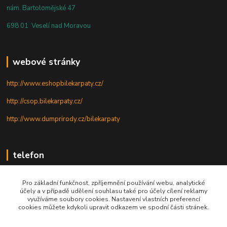
nám. Bartolomějské 47
698 01 Veselí nad Moravou
webové stránky
http://www.eshopbilekarpaty.cz/
http://csop.bilekarpaty.cz/
http://www.dumprirody.cz/bilekarpaty
telefon
+420 725 437 882
Pro základní funkčnost, zpříjemnění používání webu, analytické
účely a v případě udělení souhlasu také pro účely cílení reklamy
+420 727 880 789
využíváme soubory cookies. Nastavení vlastních preferencí
cookies můžete kdykoli upravit odkazem ve spodní části stránek.
PO - PÁ: 9 - 17