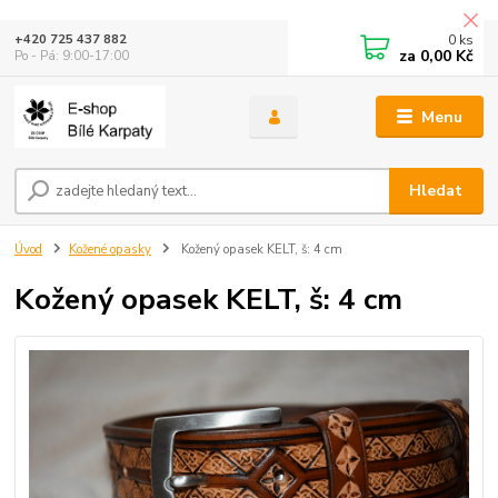
0
ks
+420 725 437 882
za
0,00 Kč
Po - Pá: 9:00-17:00
Menu
Hledat
Úvod
Kožené opasky
Kožený opasek KELT, š: 4 cm
Kožený opasek KELT, š: 4 cm