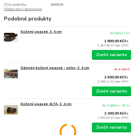
Číslo produktu:
340016
Hlídat cenu / dostupnost
Podobné produkty
Kožený opasek, š: 4 cm
do týdne 1 ks
1 800,00 Kč
/
ks
1 487,60 Kč
bez DPH
Zvolit variantu
Dámský kožený opasek - pírko, š: 4 cm
do 4 týdnů
2 500,00 Kč
/
ks
2 066,12 Kč
bez DPH
Zvolit variantu
Kožený opasek 417A, š: 4 cm
do 2 týdnů > 10 ks
2 300,00 Kč
/
ks
1 900,83 Kč
bez DPH
Zvolit variantu