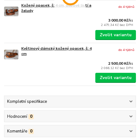
Kožený opasek, š: 4 cm, dubové listí a
do 4 týdnů
žaludy
3 000,00 Kč
/
ks
2 479,34 Kč
bez DPH
Zvolit variantu
Květinový dámský kožený opasek, š: 4
do 4 týdnů
cm
2 500,00 Kč
/
ks
2 066,12 Kč
bez DPH
Zvolit variantu
Kompletní specifikace
Hodnocení
0
Komentáře
0