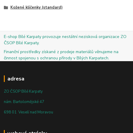
Kožené klíčenky (standard)
E-shop Bílé Karpaty provozuje nestátní nezisková organizace ZO
ČSOP Bílé Karpaty.
Finanční prostředky získané z prodeje materiálů věnujeme na
činnost spojenou s ochranou přírody v Bílých Karpatech.
adresa
ZO ČSOP Bílé Karpaty
nám. Bartolomějské 47
698 01 Veselí nad Moravou