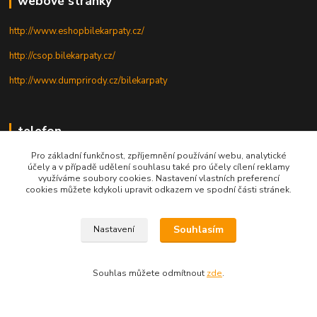
webové stránky
http://www.eshopbilekarpaty.cz/
http://csop.bilekarpaty.cz/
http://www.dumprirody.cz/bilekarpaty
telefon
Pro základní funkčnost, zpříjemnění používání webu, analytické
+420 725 437 882
účely a v případě udělení souhlasu také pro účely cílení reklamy
využíváme soubory cookies. Nastavení vlastních preferencí
+420 727 880 789
cookies můžete kdykoli upravit odkazem ve spodní části stránek.
PO - PÁ: 9 - 17
Souhlasím
Nastavení
Souhlas můžete odmítnout
zde
.
© 2025; ZO ČSOP Bílé Karpaty
Vytvořeno na
Eshop-rychle.cz