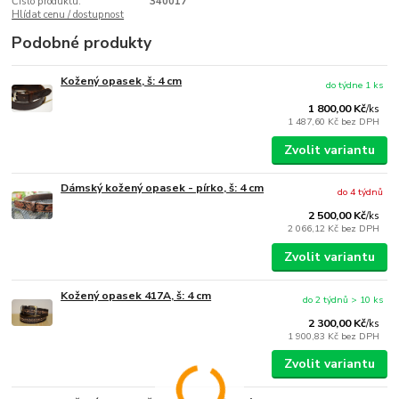
Číslo produktu:
340017
Hlídat cenu / dostupnost
Podobné produkty
Kožený opasek, š: 4 cm
do týdne 1 ks
1 800,00 Kč
/
ks
1 487,60 Kč
bez DPH
Zvolit variantu
Dámský kožený opasek - pírko, š: 4 cm
do 4 týdnů
2 500,00 Kč
/
ks
2 066,12 Kč
bez DPH
Zvolit variantu
Kožený opasek 417A, š: 4 cm
do 2 týdnů > 10 ks
2 300,00 Kč
/
ks
1 900,83 Kč
bez DPH
Zvolit variantu