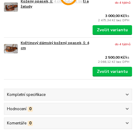
Kožený opasek, š: 4 cm, dubové listí a
do 4 týdnů
žaludy
3 000,00 Kč
/
ks
2 479,34 Kč
bez DPH
Zvolit variantu
Květinový dámský kožený opasek, š: 4
do 4 týdnů
cm
2 500,00 Kč
/
ks
2 066,12 Kč
bez DPH
Zvolit variantu
Kompletní specifikace
Hodnocení
0
Komentáře
0