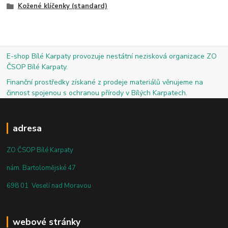
Kožené klíčenky (standard)
E-shop Bílé Karpaty provozuje nestátní nezisková organizace ZO
ČSOP Bílé Karpaty.
Finanční prostředky získané z prodeje materiálů věnujeme na
činnost spojenou s ochranou přírody v Bílých Karpatech.
adresa
ZO ČSOP Bílé Karpaty
nám. Bartolomějské 47
698 01 Veselí nad Moravou
webové stránky