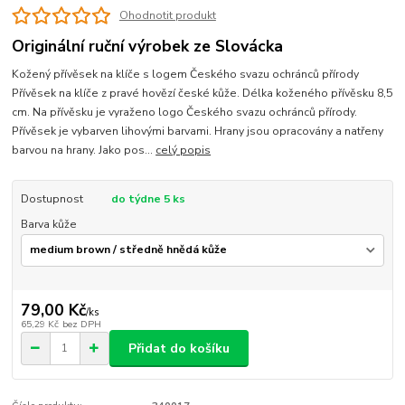
Ohodnotit produkt
Originální ruční výrobek ze Slovácka
Kožený přívěsek na klíče s logem Českého svazu ochránců přírody
Přívěsek na klíče z pravé hovězí české kůže. Délka koženého přívěsku 8,5
cm. Na přívěsku je vyraženo logo Českého svazu ochránců přírody.
Přívěsek je vybarven lihovými barvami. Hrany jsou opracovány a natřeny
barvou na hrany. Jako pos...
celý popis
Dostupnost
do týdne 5 ks
Barva kůže
79,00 Kč
/
ks
65,29 Kč
bez DPH
Přidat do košíku