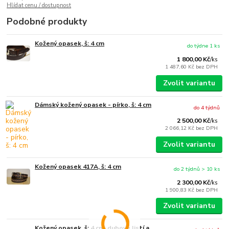
Hlídat cenu / dostupnost
Podobné produkty
Kožený opasek, š: 4 cm
do týdne 1 ks
1 800,00 Kč
/
ks
1 487,60 Kč
bez DPH
Zvolit variantu
Dámský kožený opasek - pírko, š: 4 cm
do 4 týdnů
2 500,00 Kč
/
ks
2 066,12 Kč
bez DPH
Zvolit variantu
Kožený opasek 417A, š: 4 cm
do 2 týdnů > 10 ks
2 300,00 Kč
/
ks
1 900,83 Kč
bez DPH
Zvolit variantu
Kožený opasek, š: 4 cm, dubové listí a