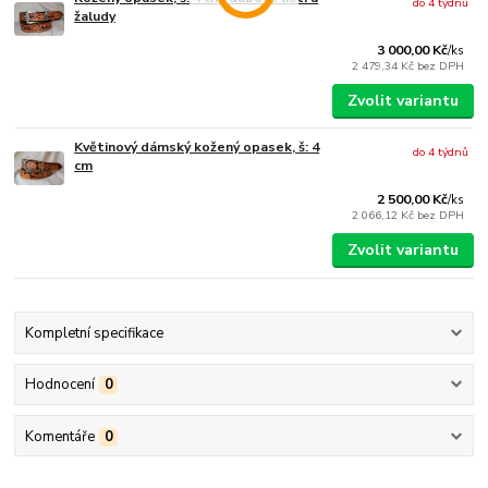
do 4 týdnů
žaludy
3 000,00 Kč
/
ks
2 479,34 Kč
bez DPH
Zvolit variantu
Květinový dámský kožený opasek, š: 4
do 4 týdnů
cm
2 500,00 Kč
/
ks
2 066,12 Kč
bez DPH
Zvolit variantu
Kompletní specifikace
Hodnocení
0
Komentáře
0