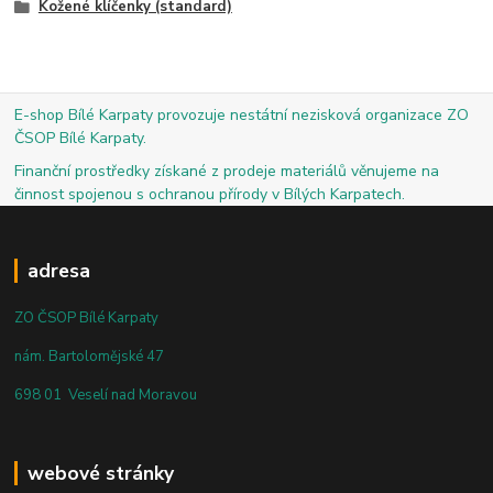
Kožené klíčenky (standard)
E-shop Bílé Karpaty provozuje nestátní nezisková organizace ZO
ČSOP Bílé Karpaty.
Finanční prostředky získané z prodeje materiálů věnujeme na
činnost spojenou s ochranou přírody v Bílých Karpatech.
adresa
ZO ČSOP Bílé Karpaty
nám. Bartolomějské 47
698 01 Veselí nad Moravou
webové stránky