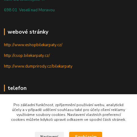
698 01 Veselí nad Moravou
webové stránky
http://www.eshopbilekarpaty.cz/
http://csop.bilekarpaty.cz/
http://www.dumprirody.cz/bilekarpaty
telefon
+420 725 437 882
Pro základní funkčnost, zpříjemnění používání webu, analytické
účely a v případě udělení souhlasu také pro účely cílení reklamy
+420 727 880 789
využíváme soubory cookies. Nastavení vlastních preferencí
cookies můžete kdykoli upravit odkazem ve spodní části stránek.
PO - PÁ: 9 - 17
Souhlasím
Nastavení