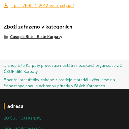
_ps_47BBK_1_2012_web_cely.pdf
Zboží zařazeno v kategoriích
Časopis Bílé - Biele Karpaty
E-shop Bílé Karpaty provozuje nestátní nezisková organizace ZO
ČSOP Bílé Karpaty.
Finanční prostředky získané z prodeje materiálů věnujeme na
činnost spojenou s ochranou přírody v Bílých Karpatech.
adresa
ZO ČSOP Bílé Karpaty
nám. Bartolomějské 47