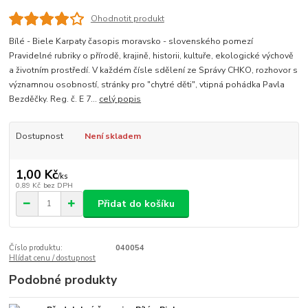
Ohodnotit produkt
Bílé - Biele Karpaty časopis moravsko - slovenského pomezí
Pravidelné rubriky o přírodě, krajině, historii, kultuře, ekologické výchově
a životním prostředí. V každém čísle sdělení ze Správy CHKO, rozhovor s
významnou osobností, stránky pro "chytré děti", vtipná pohádka Pavla
Bezděčky. Reg. č. E 7...
celý popis
Dostupnost
Není skladem
1,00 Kč
/
ks
0,89 Kč
bez DPH
Přidat do košíku
Číslo produktu:
040054
Hlídat cenu / dostupnost
Podobné produkty