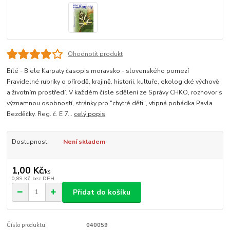
Ohodnotit produkt
Bílé - Biele Karpaty časopis moravsko - slovenského pomezí
Pravidelné rubriky o přírodě, krajině, historii, kultuře, ekologické výchově
a životním prostředí. V každém čísle sdělení ze Správy CHKO, rozhovor s
významnou osobností, stránky pro "chytré děti", vtipná pohádka Pavla
Bezděčky. Reg. č. E 7...
celý popis
Dostupnost
Není skladem
1,00 Kč
/
ks
0,89 Kč
bez DPH
Přidat do košíku
Číslo produktu:
040059