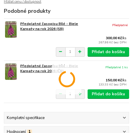
Hlídat cenu / dostupnost
Podobné produkty
Předplatné časopisu Bílé - Biele
Předplatné
Karpaty na rok 2026 (SR)
300,00 Kč
/
ks
267,86 Kč
bez DPH
Přidat do košíku
Předplatné časopisu Bílé - Biele
Předplatné 1 ks
Karpaty na rok 2026 (ČR)
150,00 Kč
/
ks
133,93 Kč
bez DPH
Přidat do košíku
Kompletní specifikace
Hodnocení
1