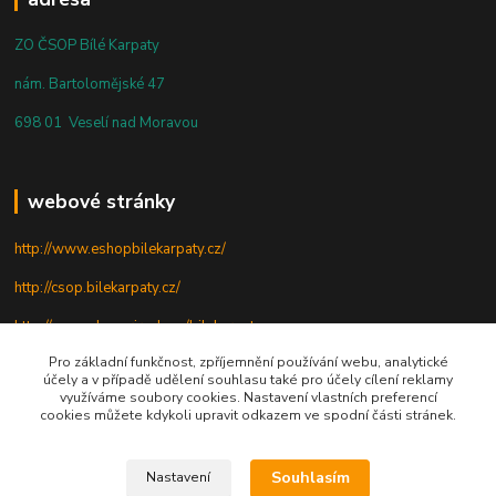
ZO ČSOP Bílé Karpaty
nám. Bartolomějské 47
698 01 Veselí nad Moravou
webové stránky
http://www.eshopbilekarpaty.cz/
http://csop.bilekarpaty.cz/
http://www.dumprirody.cz/bilekarpaty
Pro základní funkčnost, zpříjemnění používání webu, analytické
účely a v případě udělení souhlasu také pro účely cílení reklamy
využíváme soubory cookies. Nastavení vlastních preferencí
telefon
cookies můžete kdykoli upravit odkazem ve spodní části stránek.
+420 725 437 882
Souhlasím
Nastavení
+420 727 880 789