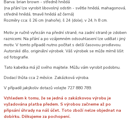
Barva: brian brown - středně hnědá
(na přání lze vyrobit libovolný odstín - světle hnědá, mahagonová,
středně hnědá, tmavě hnědá až černá)
Rozměry cca: š 26 cm (nahoře), š 24 (dole), v 24, h 8 cm.
Motiv je ručně vyřezán na přední straně, na zadní straně je zdoben
raznicemi. Na přání a po vzájemném odsouhlasení lze udělat i jiný
motiv. V tomto případě nutno počítat s delší časovou prodlevou.
Autorské dílo, originální výrobek. Váš výrobek se může mírně lišit
od fotografie.
Tato kabelka má již svého majitele. Můžu vám vyrobit podobnu.
Dodací lhůta cca 2 měsíce. Zakázková výroba.
V případě jakýkoliv dotazů volejte 727 880 789.
Vzhledem k tomu, že se jedná o zakázkovou výrobu je
vyžadována platba předem. S výrobou začneme až po
připsání úhrady na náš účet. Toto zboží nelze objednat na
dobírku. Děkujeme za pochopení.