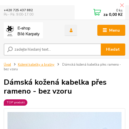
0
ks
+420 725 437 882
za
0,00 Kč
Po - Pá: 9:00-17:00
Menu
Hledat
Úvod
Kožené kabelky a brašny
Dámská kožená kabelka přes rameno -
bez vzoru
Dámská kožená kabelka přes
rameno - bez vzoru
TOP produkt