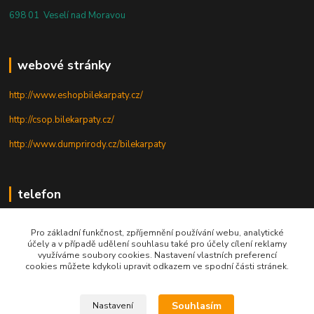
698 01 Veselí nad Moravou
webové stránky
http://www.eshopbilekarpaty.cz/
http://csop.bilekarpaty.cz/
http://www.dumprirody.cz/bilekarpaty
telefon
+420 725 437 882
Pro základní funkčnost, zpříjemnění používání webu, analytické
účely a v případě udělení souhlasu také pro účely cílení reklamy
+420 727 880 789
využíváme soubory cookies. Nastavení vlastních preferencí
cookies můžete kdykoli upravit odkazem ve spodní části stránek.
PO - PÁ: 9 - 17
Souhlasím
Nastavení