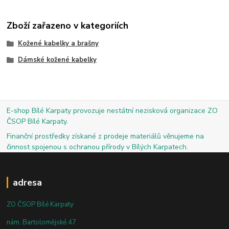
Zboží zařazeno v kategoriích
Kožené kabelky a brašny
Dámské kožené kabelky
E-shop Bílé Karpaty provozuje nestátní nezisková organizace ZO
ČSOP Bílé Karpaty.
Finanční prostředky získané z prodeje materiálů věnujeme na
činnost spojenou s ochranou přírody v Bílých Karpatech.
adresa
ZO ČSOP Bílé Karpaty
nám. Bartolomějské 47