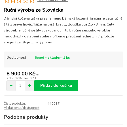
Ohodnotit produkt
Ruční výroba ze Slovácka
Dámská kožená taška přes rameno Dámská kožená brašna je celá ručně
šitá z pravé hovězí kůže najvyšší kvality, tloušťka cca 2,5 - 3 mm. Celý
výrobek je ručně sešitý voskovanou nití. U ručně sešitého výrobku
nedochází k oslabení stehu v případě přetržení jedné z nití, protože
spojení zajišťuje ...
celý popis
Dostupnost
ihned - skladem 1 ks
8 900,00 Kč
/
ks
7 355,37 Kč
bez DPH
Přidat do košíku
Číslo produktu:
440017
Hlídat cenu / dostupnost
Podobné produkty