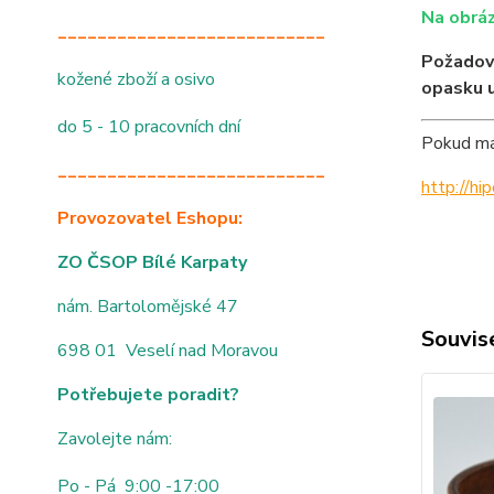
Na obráz
___________________________
Požadov
kožené zboží a osivo
opasku 
do 5 - 10 pracovních dní
Pokud mát
___________________________
http://h
Provozovatel Eshopu:
ZO ČSOP Bílé Karpaty
nám. Bartolomějské 47
Souvise
698 01 Veselí nad Moravou
Potřebujete poradit?
Zavolejte nám:
Po - Pá 9:00 -17:00