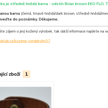
ku je středně hnědá barva - odstín Brian brown EKO FLO. 
anou barvu
(černá, tmavě hnědá/dark brown, středně hnědá/med
uveďte do poznámky. Děkujeme.
e zájem o jiný kožený výrobek, tak další informace najdete na 
ipoklub.cz/kozene-vyrobky/m37
jící zboží
1