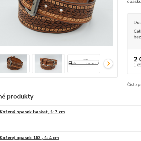
opasku
Dos
Cel
bez
2 
1 6
Číslo p
é produkty
Kožený opasek basket, š: 3 cm
Kožený opasek 163 , š: 4 cm