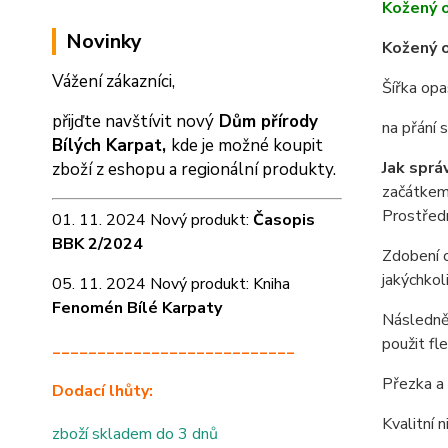
Kožený 
Novinky
Kožený o
Vážení zákazníci,
Šířka op
přijďte navštívit nový
Dům přírody
na přání
Bílých Karpat,
kde je možné koupit
Jak sprá
zboží z eshopu a
regionální produkty.
začátkem 
Prostředn
01. 11. 2024 Nový produkt:
Časopis
BBK 2/2024
Zdobení o
jakýchkol
05. 11. 2024 Nový produkt: Kniha
Fenomén Bílé Karpaty
Následně 
použit fl
___________________________
Přezka a 
Dodací lhůty:
Kvalitní 
zboží skladem do 3 dnů