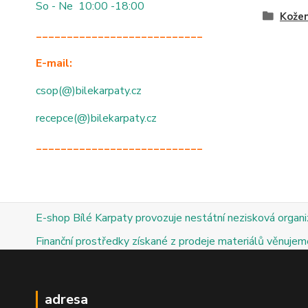
So - Ne 10:00 -18:00
Kože
___________________________
E-mail:
csop(@)bilekarpaty.cz
recepce(@)bilekarpaty.cz
___________________________
E-shop Bílé Karpaty provozuje nestátní nezisková organ
Finanční prostředky získané z prodeje materiálů věnujeme
adresa