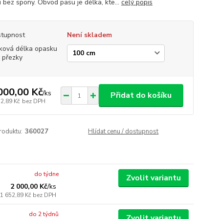
 bez spony. Obvod pasu je délka, kte...
celý popis
tupnost
Není skladem
ková délka opasku
 přezky
000,00 Kč
/
ks
Přidat do košíku
52,89 Kč
bez DPH
roduktu:
360027
Hlídat cenu / dostupnost
do týdne
Zvolit variantu
2 000,00 Kč
/
ks
1 652,89 Kč
bez DPH
do 2 týdnů
Zvolit variantu