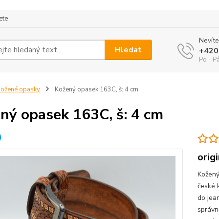
ete
Nevíte
Hledat
+420
Po - P
ožené opasky
Kožený opasek 163C, š: 4 cm
ný opasek 163C, š: 4 cm
orig
Kožený
české 
do jea
správn