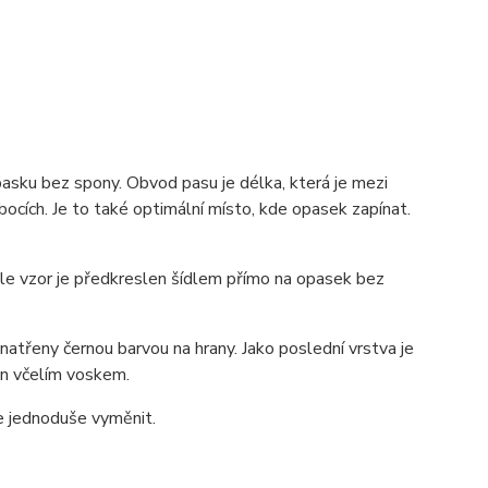
pasku bez spony. Obvod pasu je délka, která je mezi
ocích. Je to také optimální místo, kde opasek zapínat.
 ale vzor je předkreslen šídlem přímo na opasek bez
atřeny černou barvou na hrany. Jako poslední vrstva je
zán včelím voskem.
ze jednoduše vyměnit.