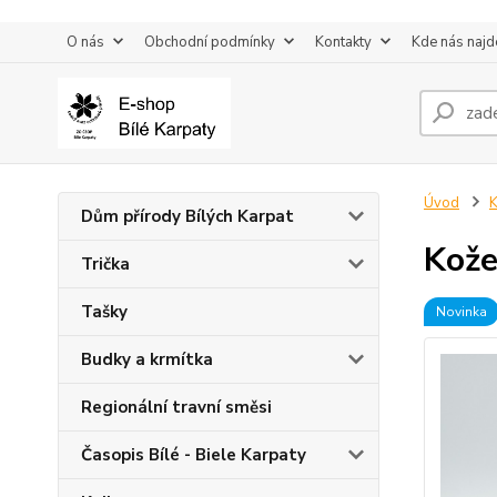
O nás
Obchodní podmínky
Kontakty
Kde nás najd
Úvod
K
Dům přírody Bílých Karpat
Kože
Trička
Tašky
Novinka
Budky a krmítka
Regionální travní směsi
Časopis Bílé - Biele Karpaty