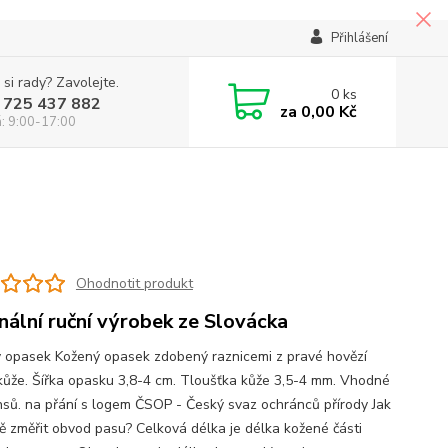
Přihlášení
 si rady? Zavolejte.
0
ks
 725 437 882
za
0,00 Kč
á: 9:00-17:00
Ohodnotit produkt
inální ruční výrobek ze Slovácka
 opasek Kožený opasek zdobený raznicemi z pravé hovězí
kůže. Šířka opasku 3,8-4 cm. Tloušťka kůže 3,5-4 mm. Vhodné
nsů. na přání s logem ČSOP - Český svaz ochránců přírody Jak
ě změřit obvod pasu? Celková délka je délka kožené části