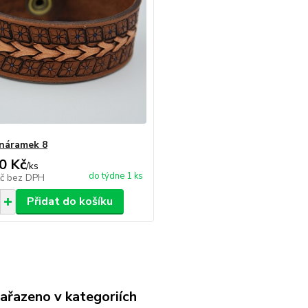
náramek 8
0 Kč
/
ks
do týdne 1 ks
Kč
bez DPH
Přidat do košíku
zařazeno v kategoriích