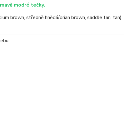
Tmavě modré tečky.
ium brown, středně hnědá/brian brown, saddle tan, tan)
webu: