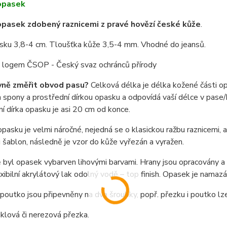
opasek
pasek zdobený raznicemi z pravé hovězí české kůže
.
asku 3,8-4 cm. Tloušťka kůže 3,5-4 mm. Vhodné do jeansů.
 s logem ČSOP - Český svaz ochránců přírody
vně změřit obvod pasu?
Celková délka je délka kožené části o
spony a prostřední dírkou opasku a odpovídá vaší délce v pase/b
í dírka opasku je asi 20 cm od konce.
pasku je velmi náročné, nejedná se o klasickou ražbu raznicemi,
i šablon, následně je vzor do kůže vyřezán a vyražen.
byl opasek vybarven lihovými barvami. Hrany jsou opracovány a n
exibilní akrylátový lak odolný vodě – top finish. Opasek je nama
poutko jsou připevněny na dva šroubky, popř. přezku i poutko l
niklová či nerezová přezka.