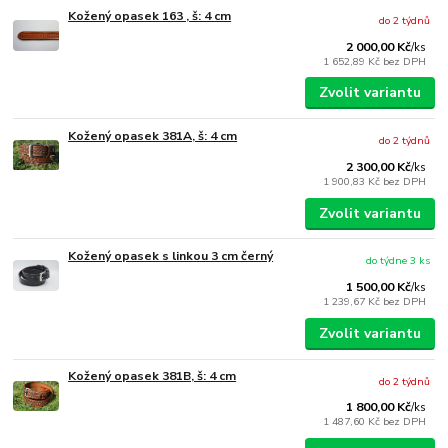
Kožený opasek 163 , š: 4 cm
do 2 týdnů
2 000,00 Kč
/
ks
1 652,89 Kč
bez DPH
Zvolit variantu
Kožený opasek 381A, š: 4 cm
do 2 týdnů
2 300,00 Kč
/
ks
1 900,83 Kč
bez DPH
Zvolit variantu
Kožený opasek s linkou 3 cm černý
do týdne 3 ks
1 500,00 Kč
/
ks
1 239,67 Kč
bez DPH
Zvolit variantu
Kožený opasek 381B, š: 4 cm
do 2 týdnů
1 800,00 Kč
/
ks
1 487,60 Kč
bez DPH