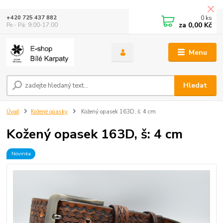
0
ks
+420 725 437 882
za
0,00 Kč
Po - Pá: 9:00-17:00
Menu
Hledat
Úvod
Kožené opasky
Kožený opasek 163D, š: 4 cm
Kožený opasek 163D, š: 4 cm
Novinka