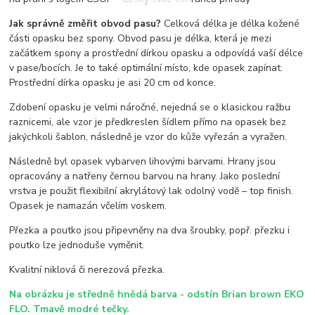
Jak správně změřit obvod pasu?
Celková délka je délka kožené
části opasku bez spony. Obvod pasu je délka, která je mezi
začátkem spony a prostřední dírkou opasku a odpovídá vaší délce
v pase/bocích. Je to také optimální místo, kde opasek zapínat.
Prostřední dírka opasku je asi 20 cm od konce.
Zdobení opasku je velmi náročné, nejedná se o klasickou ražbu
raznicemi, ale vzor je předkreslen šídlem přímo na opasek bez
jakýchkoli šablon, následně je vzor do kůže vyřezán a vyražen.
Následně byl opasek vybarven lihovými barvami. Hrany jsou
opracovány a natřeny černou barvou na hrany. Jako poslední
vrstva je použit flexibilní akrylátový lak odolný vodě – top finish.
Opasek je namazán včelím voskem.
Přezka a poutko jsou připevněny na dva šroubky, popř. přezku i
poutko lze jednoduše vyměnit.
Kvalitní niklová či nerezová přezka.
Na obrázku je středně hnědá barva - odstín Brian brown EKO
FLO. Tmavě modré tečky.