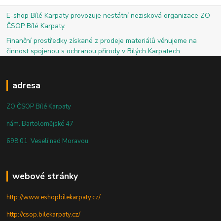
E-shop Bílé Karpaty provozuje nestátní nezisková organizace ZO
ČSOP Bílé Karpaty.
Finanční prostředky získané z prodeje materiálů věnujeme na
činnost spojenou s ochranou přírody v Bílých Karpatech.
adresa
ZO ČSOP Bílé Karpaty
nám. Bartolomějské 47
698 01 Veselí nad Moravou
webové stránky
http://www.eshopbilekarpaty.cz/
http://csop.bilekarpaty.cz/