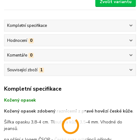
Zvolit variantu
Kompletní specifikace
Hodnocení
0
Komentáře
0
Související zboží
1
Kompletní specifikace
Kožený opasek
Kožený opasek zdobený raznicemi z pravé hovězí české kůže
.
Šířka opasku 3,8-4 cm. Tloušťka kůže 3,5-4 mm. Vhodné do
jeansů.
na přání s logem ČSOP - Český svaz ochránců přírody