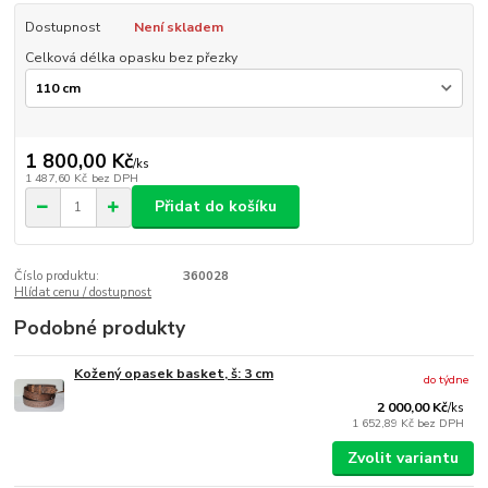
Dostupnost
Není skladem
Celková délka opasku bez přezky
1 800,00 Kč
/
ks
1 487,60 Kč
bez DPH
Přidat do košíku
Číslo produktu:
360028
Hlídat cenu / dostupnost
Podobné produkty
Kožený opasek basket, š: 3 cm
do týdne
2 000,00 Kč
/
ks
1 652,89 Kč
bez DPH
Zvolit variantu