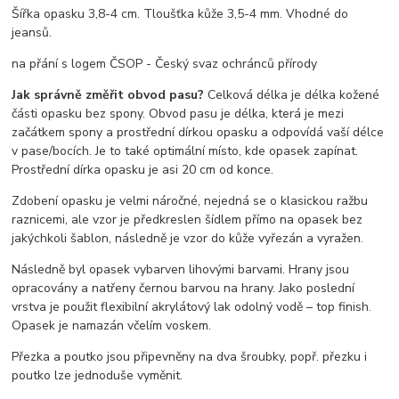
Šířka opasku 3,8-4 cm. Tloušťka kůže 3,5-4 mm. Vhodné do
jeansů.
na přání s logem ČSOP - Český svaz ochránců přírody
Jak správně změřit obvod pasu?
Celková délka je délka kožené
části opasku bez spony. Obvod pasu je délka, která je mezi
začátkem spony a prostřední dírkou opasku a odpovídá vaší délce
v pase/bocích. Je to také optimální místo, kde opasek zapínat.
Prostřední dírka opasku je asi 20 cm od konce.
Zdobení opasku je velmi náročné, nejedná se o klasickou ražbu
raznicemi, ale vzor je předkreslen šídlem přímo na opasek bez
jakýchkoli šablon, následně je vzor do kůže vyřezán a vyražen.
Následně byl opasek vybarven lihovými barvami. Hrany jsou
opracovány a natřeny černou barvou na hrany. Jako poslední
vrstva je použit flexibilní akrylátový lak odolný vodě – top finish.
Opasek je namazán včelím voskem.
Přezka a poutko jsou připevněny na dva šroubky, popř. přezku i
poutko lze jednoduše vyměnit.