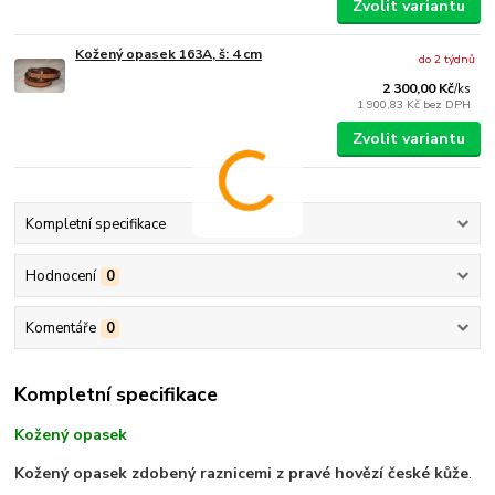
Zvolit variantu
Kožený opasek 163A, š: 4 cm
do 2 týdnů
2 300,00 Kč
/
ks
1 900,83 Kč
bez DPH
Zvolit variantu
Kompletní specifikace
Hodnocení
0
Komentáře
0
Kompletní specifikace
Kožený opasek
Kožený opasek zdobený raznicemi z pravé hovězí české kůže
.