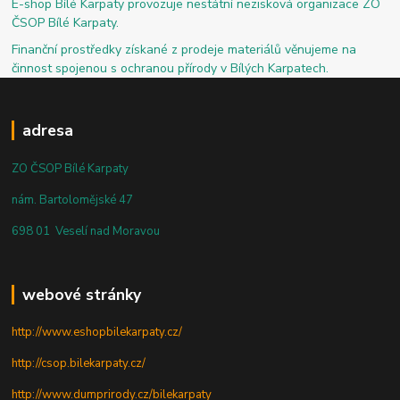
E-shop Bílé Karpaty provozuje nestátní nezisková organizace ZO
ČSOP Bílé Karpaty.
Finanční prostředky získané z prodeje materiálů věnujeme na
činnost spojenou s ochranou přírody v Bílých Karpatech.
adresa
ZO ČSOP Bílé Karpaty
nám. Bartolomějské 47
698 01 Veselí nad Moravou
webové stránky
http://www.eshopbilekarpaty.cz/
http://csop.bilekarpaty.cz/
http://www.dumprirody.cz/bilekarpaty