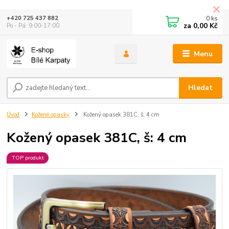
0
ks
+420 725 437 882
za
0,00 Kč
Po - Pá: 9:00-17:00
Menu
Hledat
Úvod
Kožené opasky
Kožený opasek 381C, š: 4 cm
Kožený opasek 381C, š: 4 cm
TOP produkt