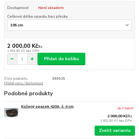
Dostupnost
Není skladem
Celková délka opasku bez přezky
2 000,00 Kč
/
ks
1 652,89 Kč
bez DPH
Přidat do košíku
Číslo produktu:
360025
Hlídat cenu / dostupnost
Podobné produkty
Kožený opasek 420A, š: 4 cm
do 2 týdnů
2 000,00 Kč
/
ks
1 652,89 Kč
bez DPH
Zvolit variantu