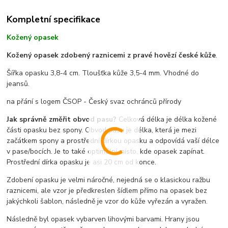
Kompletní specifikace
Kožený opasek
Kožený opasek zdobený raznicemi z pravé hovězí české kůže
.
Šířka opasku 3,8-4 cm. Tloušťka kůže 3,5-4 mm. Vhodné do
jeansů.
na přání s logem ČSOP - Český svaz ochránců přírody
Jak správně změřit obvod pasu?
Celková délka je délka kožené
části opasku bez spony. Obvod pasu je délka, která je mezi
začátkem spony a prostřední dírkou opasku a odpovídá vaší délce
v pase/bocích. Je to také optimální místo, kde opasek zapínat.
Prostřední dírka opasku je asi 20 cm od konce.
Zdobení opasku je velmi náročné, nejedná se o klasickou ražbu
raznicemi, ale vzor je předkreslen šídlem přímo na opasek bez
jakýchkoli šablon, následně je vzor do kůže vyřezán a vyražen.
Následně byl opasek vybarven lihovými barvami. Hrany jsou