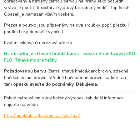
opracovány a natřeny černou barvou na hrany. Jako poslední
vrstva je použit flexibilní akrylátový lak odolný vodě – top finish.
Opasek je namazán včelím voskem.
Přezka a poutko jsou připevněny na dva šroubky, popř. přezku i
poutko lze jednoduše vyměnit.
Kvalitní niklová či nerezová přezka.
Na obrázku je středně hnědá barva - odstín Brian brown EKO
FLO. Tmavě modré tečky.
Požadovanou barvu
(černá, tmavě hnědá/dark brown, středně
hnědá/medium brown, středně hnědá/brian brown, saddle tan,
tan)
opasku uveďte do poznámky. Děkujeme.
Pokud máte zájem o jiný kožený výrobek, tak další informace
najdete na webu:
http://hipoklub.cz/kozene-vyrobky/m37