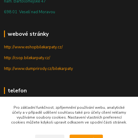
nám. Bartolomějské 47
698 01 Veselí nad Moravou
webové stránky
http://www.eshopbilekarpaty.cz/
http://csop.bilekarpaty.cz/
http://www.dumprirody.cz/bilekarpaty
telefon
+420 725 437 882
Pro základní funkčnost, zpříjemnění používání webu, analytické
účely a v případě udělení souhlasu také pro účely cílení reklamy
+420 727 880 789
využíváme soubory cookies. Nastavení vlastních preferencí
cookies můžete kdykoli upravit odkazem ve spodní části stránek.
PO - PÁ: 9 - 17