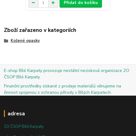
Přidat do košíku
Zboží zařazeno v kategoriích
Kožené opasky
E-shop Bílé Karpaty provozuje nestátní nezisková organizace ZO
ČSOP Bílé Karpaty.
Finanční prostředky získané z prodeje materiálů věnujeme na
činnost spojenou s ochranou přírody v Bílých Karpatech.
adresa
ZO ČSOP Bílé Karpaty