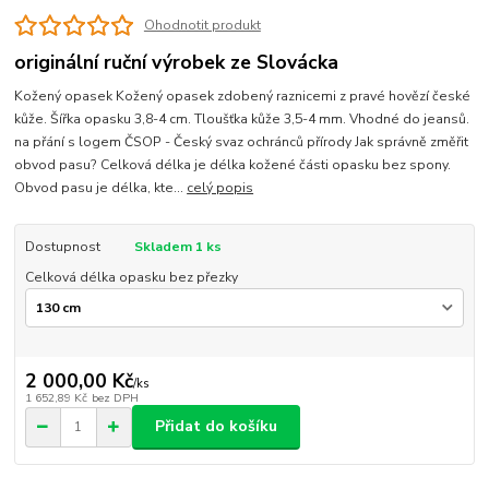
Ohodnotit produkt
originální ruční výrobek ze Slovácka
Kožený opasek Kožený opasek zdobený raznicemi z pravé hovězí české
kůže. Šířka opasku 3,8-4 cm. Tloušťka kůže 3,5-4 mm. Vhodné do jeansů.
na přání s logem ČSOP - Český svaz ochránců přírody Jak správně změřit
obvod pasu? Celková délka je délka kožené části opasku bez spony.
Obvod pasu je délka, kte...
celý popis
Dostupnost
Skladem 1 ks
Celková délka opasku bez přezky
2 000,00 Kč
/
ks
1 652,89 Kč
bez DPH
Přidat do košíku