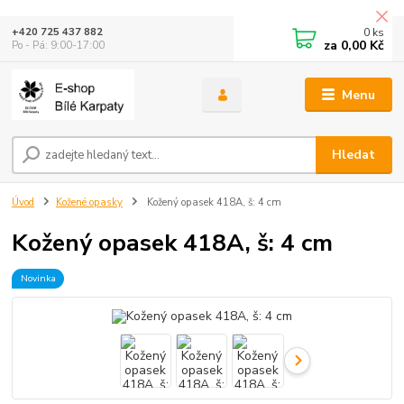
0
ks
+420 725 437 882
za
0,00 Kč
Po - Pá: 9:00-17:00
Menu
Hledat
Úvod
Kožené opasky
Kožený opasek 418A, š: 4 cm
Kožený opasek 418A, š: 4 cm
Novinka