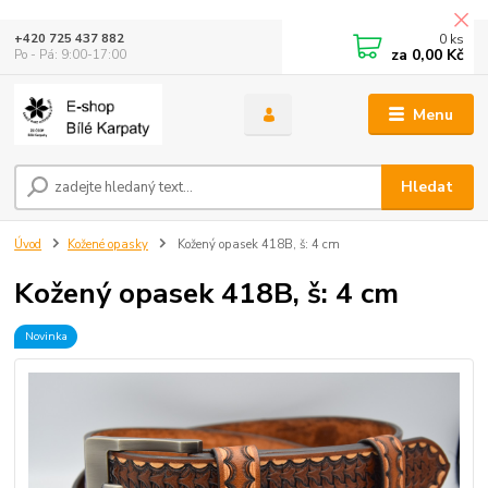
0
ks
+420 725 437 882
za
0,00 Kč
Po - Pá: 9:00-17:00
Menu
Hledat
Úvod
Kožené opasky
Kožený opasek 418B, š: 4 cm
Kožený opasek 418B, š: 4 cm
Novinka