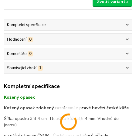
Zvolit variantu
Kompletní specifikace
Hodnocení
0
Komentáře
0
Související zboží
1
Kompletní specifikace
Kožený opasek
Kožený opasek zdobený raznicemi z pravé hovězí české kůže
.
Šířka opasku 3,8-4 cm. Tloušťka kůže 3,5-4 mm. Vhodné do
jeansů.
na přání s logem ČSOP - Český svaz ochránců přírody