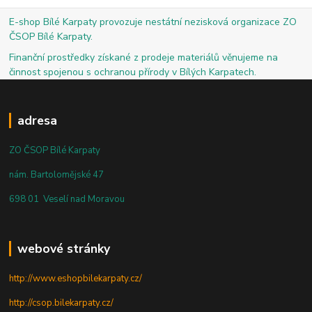
E-shop Bílé Karpaty provozuje nestátní nezisková organizace ZO
ČSOP Bílé Karpaty.
Finanční prostředky získané z prodeje materiálů věnujeme na
činnost spojenou s ochranou přírody v Bílých Karpatech.
adresa
ZO ČSOP Bílé Karpaty
nám. Bartolomějské 47
698 01 Veselí nad Moravou
webové stránky
http://www.eshopbilekarpaty.cz/
http://csop.bilekarpaty.cz/