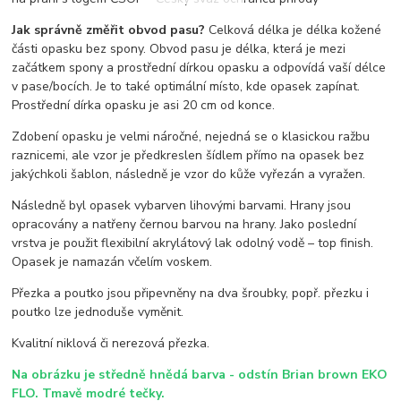
Jak správně změřit obvod pasu?
Celková délka je délka kožené
části opasku bez spony. Obvod pasu je délka, která je mezi
začátkem spony a prostřední dírkou opasku a odpovídá vaší délce
v pase/bocích. Je to také optimální místo, kde opasek zapínat.
Prostřední dírka opasku je asi 20 cm od konce.
Zdobení opasku je velmi náročné, nejedná se o klasickou ražbu
raznicemi, ale vzor je předkreslen šídlem přímo na opasek bez
jakýchkoli šablon, následně je vzor do kůže vyřezán a vyražen.
Následně byl opasek vybarven lihovými barvami. Hrany jsou
opracovány a natřeny černou barvou na hrany. Jako poslední
vrstva je použit flexibilní akrylátový lak odolný vodě – top finish.
Opasek je namazán včelím voskem.
Přezka a poutko jsou připevněny na dva šroubky, popř. přezku i
poutko lze jednoduše vyměnit.
Kvalitní niklová či nerezová přezka.
Na obrázku je středně hnědá barva - odstín Brian brown EKO
FLO. Tmavě modré tečky.