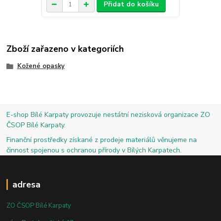
Přidat do košíku
Zboží zařazeno v kategoriích
Kožené opasky
E-shop Bílé Karpaty provozuje nestátní nezisková organizace ZO
ČSOP Bílé Karpaty.
Finanční prostředky získané z prodeje materiálů věnujeme na
činnost spojenou s ochranou přírody v Bílých Karpatech.
adresa
ZO ČSOP Bílé Karpaty