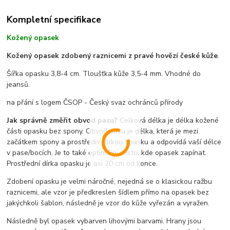
Kompletní specifikace
Kožený opasek
Kožený opasek zdobený raznicemi z pravé hovězí české kůže
.
Šířka opasku 3,8-4 cm. Tloušťka kůže 3,5-4 mm. Vhodné do
jeansů.
na přání s logem ČSOP - Český svaz ochránců přírody
Jak správně změřit obvod pasu?
Celková délka je délka kožené
části opasku bez spony. Obvod pasu je délka, která je mezi
začátkem spony a prostřední dírkou opasku a odpovídá vaší délce
v pase/bocích. Je to také optimální místo, kde opasek zapínat.
Prostřední dírka opasku je asi 20 cm od konce.
Zdobení opasku je velmi náročné, nejedná se o klasickou ražbu
raznicemi, ale vzor je předkreslen šídlem přímo na opasek bez
jakýchkoli šablon, následně je vzor do kůže vyřezán a vyražen.
Následně byl opasek vybarven lihovými barvami. Hrany jsou