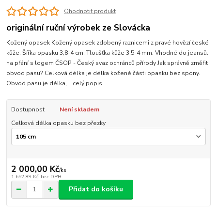
Ohodnotit produkt
originální ruční výrobek ze Slovácka
Kožený opasek Kožený opasek zdobený raznicemi z pravé hovězí české
kůže. Šířka opasku 3,8-4 cm. Tloušťka kůže 3,5-4 mm. Vhodné do jeansů.
na přání s logem ČSOP - Český svaz ochránců přírody Jak správně změřit
obvod pasu? Celková délka je délka kožené části opasku bez spony.
Obvod pasu je délka,...
celý popis
Dostupnost
Není skladem
Celková délka opasku bez přezky
2 000,00 Kč
/
ks
1 652,89 Kč
bez DPH
Přidat do košíku