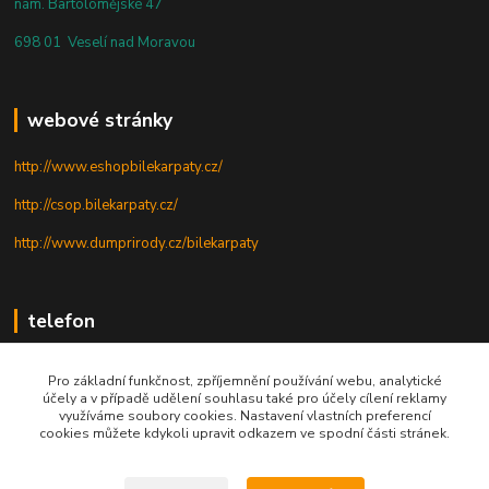
nám. Bartolomějské 47
698 01 Veselí nad Moravou
webové stránky
http://www.eshopbilekarpaty.cz/
http://csop.bilekarpaty.cz/
http://www.dumprirody.cz/bilekarpaty
telefon
+420 725 437 882
Pro základní funkčnost, zpříjemnění používání webu, analytické
účely a v případě udělení souhlasu také pro účely cílení reklamy
+420 727 880 789
využíváme soubory cookies. Nastavení vlastních preferencí
cookies můžete kdykoli upravit odkazem ve spodní části stránek.
PO - PÁ: 9 - 17