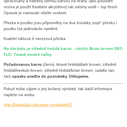
opracovány a natřeny černou barvou na hrany. Jako poslední
vrstva je použit flexibilní akrylátový lak odolný vodě – top finish.
Opasek je namazán včelím voskem.
Přezka a poutko jsou připevněny na dva šroubky, popř. přezku i
poutko lze jednoduše vyměnit.
Kvalitní niklová či nerezová přezka.
Na obrázku je středně hnědá barva - odstín Brian brown EKO
FLO. Tmavě modré tečky.
Požadovanou barvu
(černá, tmavě hnědá/dark brown, středně
hnědá/medium brown, středně hnědá/brian brown, saddle tan,
tan)
opasku uveďte do poznámky. Děkujeme.
Pokud máte zájem o jiný kožený výrobek, tak další informace
najdete na webu:
http://hipoklub.cz/kozene-vyrobky/m37