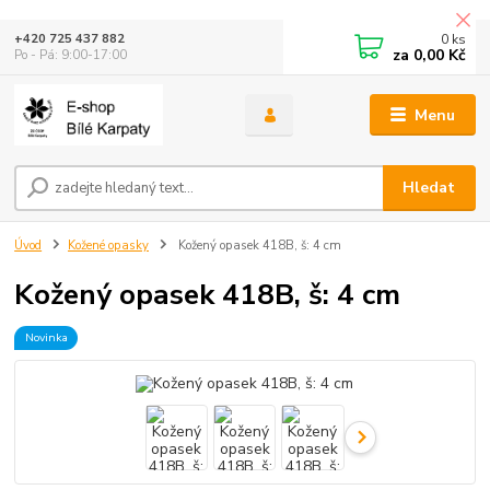
0
ks
+420 725 437 882
za
0,00 Kč
Po - Pá: 9:00-17:00
Menu
Hledat
Úvod
Kožené opasky
Kožený opasek 418B, š: 4 cm
Kožený opasek 418B, š: 4 cm
Novinka