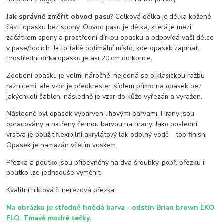
Jak správně změřit obvod pasu?
Celková délka je délka kožené
části opasku bez spony. Obvod pasu je délka, která je mezi
začátkem spony a prostřední dírkou opasku a odpovídá vaší délce
v pase/bocích. Je to také optimální místo, kde opasek zapínat.
Prostřední dírka opasku je asi 20 cm od konce.
Zdobení opasku je velmi náročné, nejedná se o klasickou ražbu
raznicemi, ale vzor je předkreslen šídlem přímo na opasek bez
jakýchkoli šablon, následně je vzor do kůže vyřezán a vyražen.
Následně byl opasek vybarven lihovými barvami. Hrany jsou
opracovány a natřeny černou barvou na hrany. Jako poslední
vrstva je použit flexibilní akrylátový lak odolný vodě – top finish.
Opasek je namazán včelím voskem.
Přezka a poutko jsou připevněny na dva šroubky, popř. přezku i
poutko lze jednoduše vyměnit.
Kvalitní niklová či nerezová přezka.
Na obrázku je středně hnědá barva - odstín Brian brown EKO
FLO. Tmavě modré tečky.