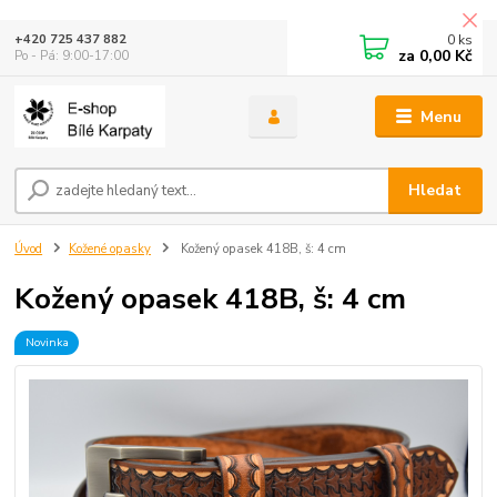
0
ks
+420 725 437 882
za
0,00 Kč
Po - Pá: 9:00-17:00
Menu
Hledat
Úvod
Kožené opasky
Kožený opasek 418B, š: 4 cm
Kožený opasek 418B, š: 4 cm
Novinka