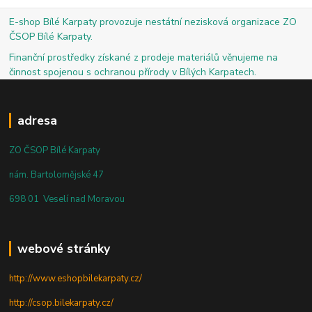
E-shop Bílé Karpaty provozuje nestátní nezisková organizace ZO
ČSOP Bílé Karpaty.
Finanční prostředky získané z prodeje materiálů věnujeme na
činnost spojenou s ochranou přírody v Bílých Karpatech.
adresa
ZO ČSOP Bílé Karpaty
nám. Bartolomějské 47
698 01 Veselí nad Moravou
webové stránky
http://www.eshopbilekarpaty.cz/
http://csop.bilekarpaty.cz/