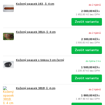
Kožený opasek 163 , š: 4 cm
do 2 týdnů
2 000,00 Kč
/
ks
1 652,89 Kč
bez DPH
Zvolit variantu
Kožený opasek 381A, š: 4 cm
do 2 týdnů
2 300,00 Kč
/
ks
1 900,83 Kč
bez DPH
Zvolit variantu
Kožený opasek s linkou 3 cm černý
do týdne 3 ks
1 500,00 Kč
/
ks
1 239,67 Kč
bez DPH
Zvolit variantu
Kožený opasek 381B, š: 4 cm
do 2 týdnů
1 800,00 Kč
/
ks
1 487,60 Kč
bez DPH