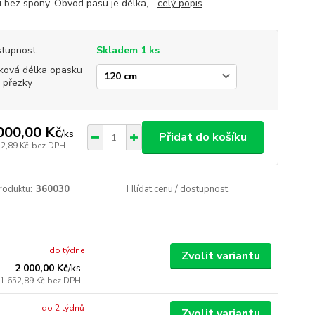
 bez spony. Obvod pasu je délka,...
celý popis
tupnost
Skladem 1 ks
ková délka opasku
 přezky
000,00 Kč
/
ks
Přidat do košíku
52,89 Kč
bez DPH
roduktu:
360030
Hlídat cenu / dostupnost
do týdne
Zvolit variantu
2 000,00 Kč
/
ks
1 652,89 Kč
bez DPH
do 2 týdnů
Zvolit variantu