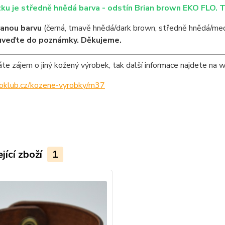
ku je středně hnědá barva - odstín Brian brown EKO FLO. 
anou barvu
(černá, tmavě hnědá/dark brown, středně hnědá/med
uveďte do poznámky. Děkujeme.
e zájem o jiný kožený výrobek, tak další informace najdete na 
ipoklub.cz/kozene-vyrobky/m37
jící zboží
1