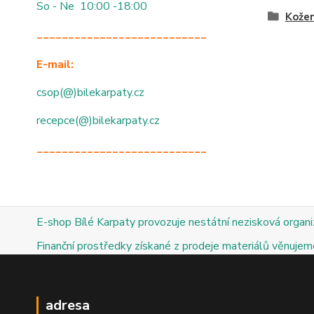
So - Ne 10:00 -18:00
Kože
___________________________
E-mail:
csop(@)bilekarpaty.cz
recepce(@)bilekarpaty.cz
___________________________
E-shop Bílé Karpaty provozuje nestátní nezisková organ
Finanční prostředky získané z prodeje materiálů věnujeme
adresa