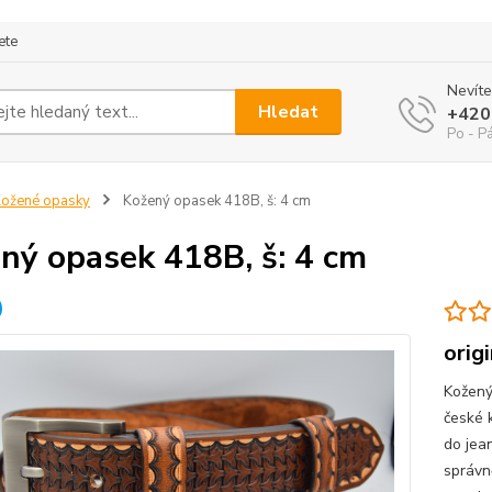
ete
Nevíte
Hledat
+420
Po - P
ožené opasky
Kožený opasek 418B, š: 4 cm
ný opasek 418B, š: 4 cm
orig
Kožený
české 
do jea
správn