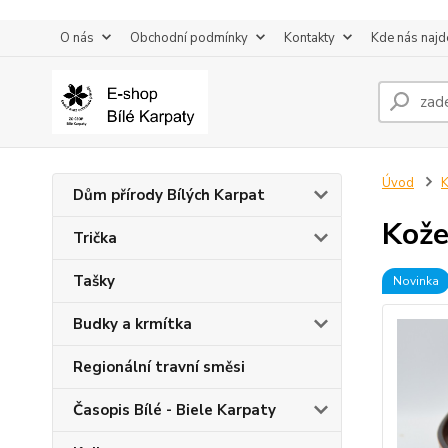
O nás
Obchodní podmínky
Kontakty
Kde nás najd
Úvod
K
Dům přírody Bílých Karpat
Kože
Trička
Tašky
Novinka
Budky a krmítka
Regionální travní směsi
Časopis Bílé - Biele Karpaty