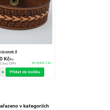
náramek 8
0 Kč
/
ks
do týdne 1 ks
Kč
bez DPH
Přidat do košíku
zařazeno v kategoriích