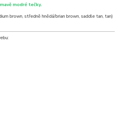
Tmavě modré tečky.
ium brown, středně hnědá/brian brown, saddle tan, tan)
webu: