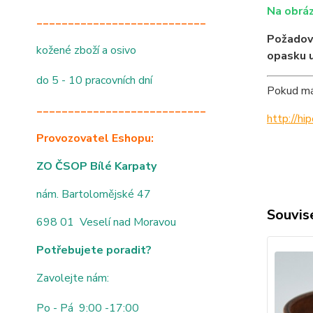
Na obráz
___________________________
Požadov
kožené zboží a osivo
opasku 
do 5 - 10 pracovních dní
Pokud mát
___________________________
http://h
Provozovatel Eshopu:
ZO ČSOP Bílé Karpaty
nám. Bartolomějské 47
Souvise
698 01 Veselí nad Moravou
Potřebujete poradit?
Zavolejte nám:
Po - Pá 9:00 -17:00