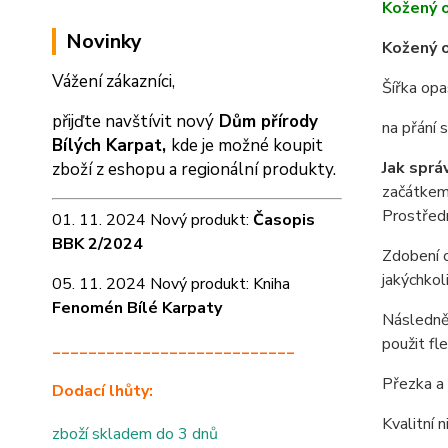
Kožený 
Novinky
Kožený o
Vážení zákazníci,
Šířka op
přijďte navštívit nový
Dům přírody
na přání
Bílých Karpat,
kde je možné koupit
Jak sprá
zboží z eshopu a
regionální produkty.
začátkem 
Prostředn
01. 11. 2024 Nový produkt:
Časopis
BBK 2/2024
Zdobení o
jakýchkol
05. 11. 2024 Nový produkt: Kniha
Fenomén Bílé Karpaty
Následně 
použit fl
___________________________
Přezka a 
Dodací lhůty:
Kvalitní 
zboží skladem do 3 dnů