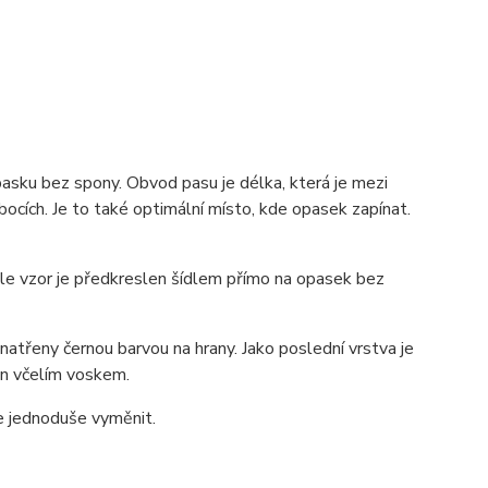
pasku bez spony. Obvod pasu je délka, která je mezi
ocích. Je to také optimální místo, kde opasek zapínat.
 ale vzor je předkreslen šídlem přímo na opasek bez
atřeny černou barvou na hrany. Jako poslední vrstva je
zán včelím voskem.
ze jednoduše vyměnit.