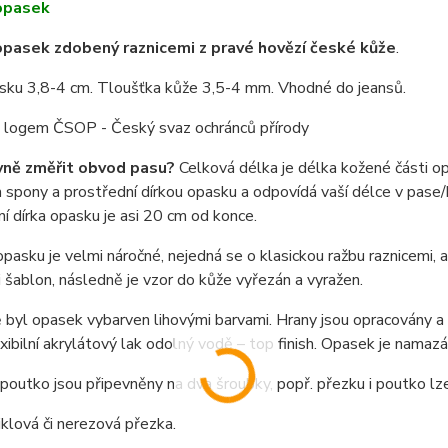
opasek
pasek zdobený raznicemi z pravé hovězí české kůže
.
asku 3,8-4 cm. Tloušťka kůže 3,5-4 mm. Vhodné do jeansů.
 s logem ČSOP - Český svaz ochránců přírody
vně změřit obvod pasu?
Celková délka je délka kožené části o
spony a prostřední dírkou opasku a odpovídá vaší délce v pase/b
í dírka opasku je asi 20 cm od konce.
pasku je velmi náročné, nejedná se o klasickou ražbu raznicemi,
i šablon, následně je vzor do kůže vyřezán a vyražen.
byl opasek vybarven lihovými barvami. Hrany jsou opracovány a n
exibilní akrylátový lak odolný vodě – top finish. Opasek je nama
poutko jsou připevněny na dva šroubky, popř. přezku i poutko l
niklová či nerezová přezka.