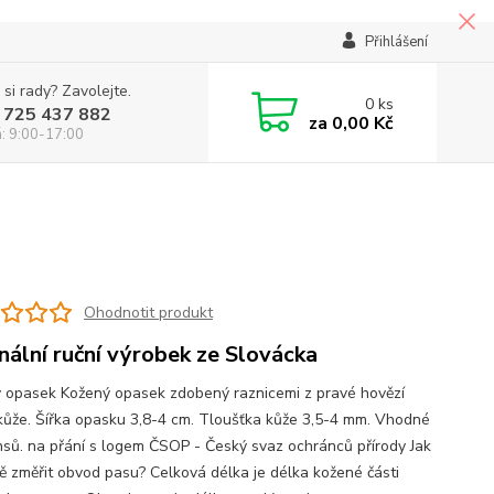
Přihlášení
 si rady? Zavolejte.
0
ks
 725 437 882
za
0,00 Kč
á: 9:00-17:00
Ohodnotit produkt
inální ruční výrobek ze Slovácka
 opasek Kožený opasek zdobený raznicemi z pravé hovězí
kůže. Šířka opasku 3,8-4 cm. Tloušťka kůže 3,5-4 mm. Vhodné
nsů. na přání s logem ČSOP - Český svaz ochránců přírody Jak
ě změřit obvod pasu? Celková délka je délka kožené části