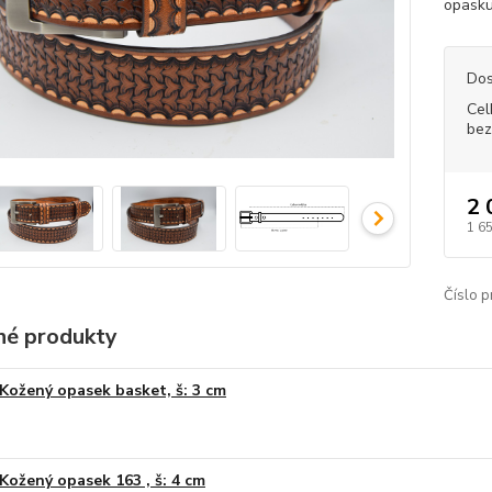
opasku
Dos
Cel
bez
2 
1 6
Číslo p
é produkty
Kožený opasek basket, š: 3 cm
Kožený opasek 163 , š: 4 cm