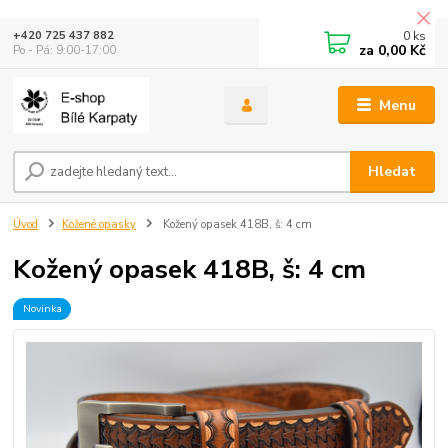
0
ks
+420 725 437 882
za
0,00 Kč
Po - Pá: 9:00-17:00
Menu
Hledat
Úvod
Kožené opasky
Kožený opasek 418B, š: 4 cm
Kožený opasek 418B, š: 4 cm
Novinka