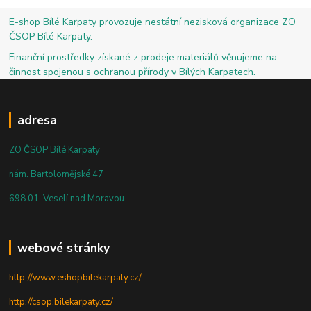
E-shop Bílé Karpaty provozuje nestátní nezisková organizace ZO
ČSOP Bílé Karpaty.
Finanční prostředky získané z prodeje materiálů věnujeme na
činnost spojenou s ochranou přírody v Bílých Karpatech.
adresa
ZO ČSOP Bílé Karpaty
nám. Bartolomějské 47
698 01 Veselí nad Moravou
webové stránky
http://www.eshopbilekarpaty.cz/
http://csop.bilekarpaty.cz/