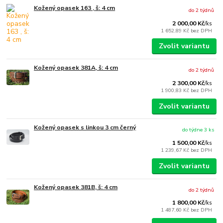
Kožený opasek 163 , š: 4 cm
do 2 týdnů
2 000,00 Kč
/
ks
1 652,89 Kč
bez DPH
Zvolit variantu
Kožený opasek 381A, š: 4 cm
do 2 týdnů
2 300,00 Kč
/
ks
1 900,83 Kč
bez DPH
Zvolit variantu
Kožený opasek s linkou 3 cm černý
do týdne 3 ks
1 500,00 Kč
/
ks
1 239,67 Kč
bez DPH
Zvolit variantu
Kožený opasek 381B, š: 4 cm
do 2 týdnů
1 800,00 Kč
/
ks
1 487,60 Kč
bez DPH