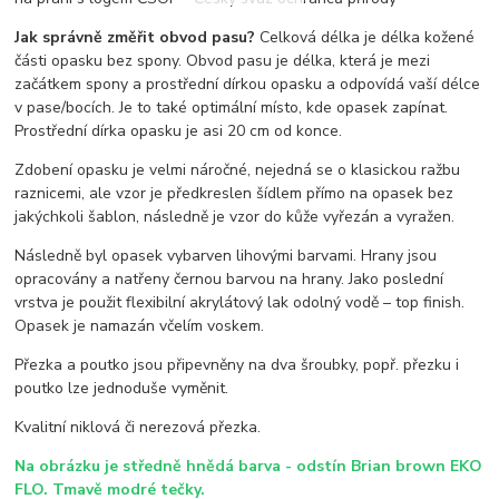
Jak správně změřit obvod pasu?
Celková délka je délka kožené
části opasku bez spony. Obvod pasu je délka, která je mezi
začátkem spony a prostřední dírkou opasku a odpovídá vaší délce
v pase/bocích. Je to také optimální místo, kde opasek zapínat.
Prostřední dírka opasku je asi 20 cm od konce.
Zdobení opasku je velmi náročné, nejedná se o klasickou ražbu
raznicemi, ale vzor je předkreslen šídlem přímo na opasek bez
jakýchkoli šablon, následně je vzor do kůže vyřezán a vyražen.
Následně byl opasek vybarven lihovými barvami. Hrany jsou
opracovány a natřeny černou barvou na hrany. Jako poslední
vrstva je použit flexibilní akrylátový lak odolný vodě – top finish.
Opasek je namazán včelím voskem.
Přezka a poutko jsou připevněny na dva šroubky, popř. přezku i
poutko lze jednoduše vyměnit.
Kvalitní niklová či nerezová přezka.
Na obrázku je středně hnědá barva - odstín Brian brown EKO
FLO. Tmavě modré tečky.