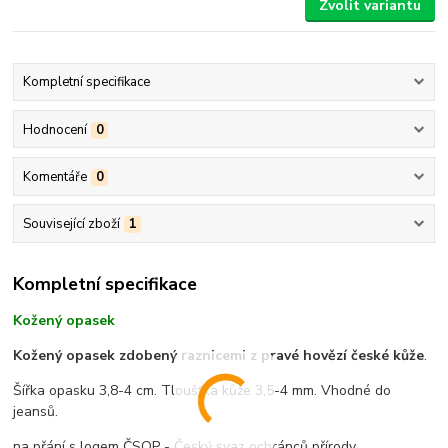
Zvolit variantu
Kompletní specifikace
Hodnocení
0
Komentáře
0
Související zboží
1
Kompletní specifikace
Kožený opasek
Kožený opasek zdobený raznicemi z pravé hovězí české kůže
.
Šířka opasku 3,8-4 cm. Tloušťka kůže 3,5-4 mm. Vhodné do
jeansů.
na přání s logem ČSOP - Český svaz ochránců přírody