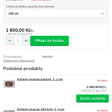
Celková délka opasku bez přezky
1 800,00 Kč
/
ks
1 487,60 Kč
bez DPH
Přidat do košíku
Číslo produktu:
360009
Hlídat cenu / dostupnost
Podobné produkty
Kožený opasek basket, š: 3 cm
do týdne
2 000,00 Kč
/
ks
1 652,89 Kč
bez DPH
Zvolit variantu
Kožený opasek 163 kelt, š: 4 cm
do týdne