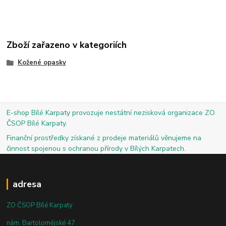
Zboží zařazeno v kategoriích
Kožené opasky
E-shop Bílé Karpaty provozuje nestátní nezisková organizace ZO
ČSOP Bílé Karpaty.
Finanční prostředky získané z prodeje materiálů věnujeme na
činnost spojenou s ochranou přírody v Bílých Karpatech.
adresa
ZO ČSOP Bílé Karpaty
nám. Bartolomějské 47