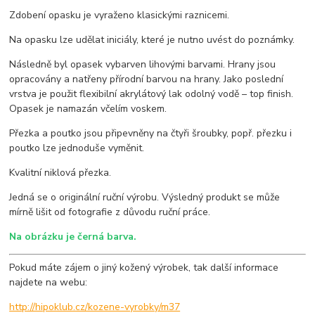
Zdobení opasku je vyraženo klasickými raznicemi.
Na opasku lze udělat iniciály, které je nutno uvést do poznámky.
Následně byl opasek vybarven lihovými barvami. Hrany jsou
opracovány a natřeny přírodní barvou na hrany. Jako poslední
vrstva je použit flexibilní akrylátový lak odolný vodě – top finish.
Opasek je namazán včelím voskem.
Přezka a poutko jsou připevněny na čtyři šroubky, popř. přezku i
poutko lze jednoduše vyměnit.
Kvalitní niklová přezka.
Jedná se o originální ruční výrobu. Výsledný produkt se může
mírně lišit od fotografie z důvodu ruční práce.
Na obrázku je černá barva.
Pokud máte zájem o jiný kožený výrobek, tak další informace
najdete na webu:
http://hipoklub.cz/kozene-vyrobky/m37