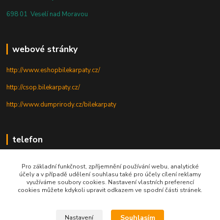
698 01 Veselí nad Moravou
webové stránky
http://www.eshopbilekarpaty.cz/
http://csop.bilekarpaty.cz/
http://www.dumprirody.cz/bilekarpaty
telefon
+420 725 437 882
Pro základní funkčnost, zpříjemnění používání webu, analytické
účely a v případě udělení souhlasu také pro účely cílení reklamy
+420 727 880 789
využíváme soubory cookies. Nastavení vlastních preferencí
cookies můžete kdykoli upravit odkazem ve spodní části stránek.
PO - PÁ: 9 - 17
Souhlasím
Nastavení