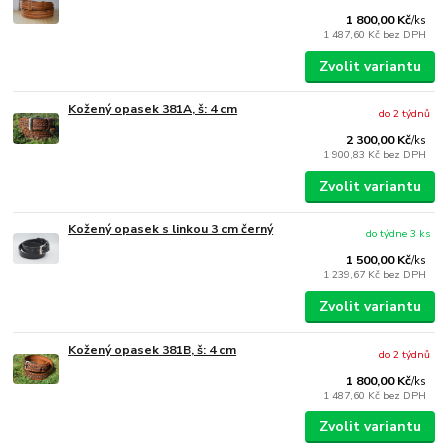
1 800,00 Kč
/
ks
1 487,60 Kč
bez DPH
Zvolit variantu
Kožený opasek 381A, š: 4 cm
do 2 týdnů
2 300,00 Kč
/
ks
1 900,83 Kč
bez DPH
Zvolit variantu
Kožený opasek s linkou 3 cm černý
do týdne 3 ks
1 500,00 Kč
/
ks
1 239,67 Kč
bez DPH
Zvolit variantu
Kožený opasek 381B, š: 4 cm
do 2 týdnů
1 800,00 Kč
/
ks
1 487,60 Kč
bez DPH
Zvolit variantu