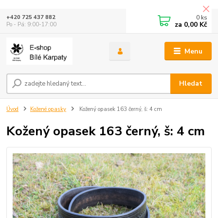
0
ks
+420 725 437 882
za
0,00 Kč
Po - Pá: 9:00-17:00
Menu
Hledat
Úvod
Kožené opasky
Kožený opasek 163 černý, š: 4 cm
Kožený opasek 163 černý, š: 4 cm