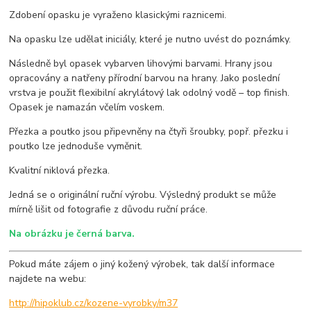
Zdobení opasku je vyraženo klasickými raznicemi.
Na opasku lze udělat iniciály, které je nutno uvést do poznámky.
Následně byl opasek vybarven lihovými barvami. Hrany jsou
opracovány a natřeny přírodní barvou na hrany. Jako poslední
vrstva je použit flexibilní akrylátový lak odolný vodě – top finish.
Opasek je namazán včelím voskem.
Přezka a poutko jsou připevněny na čtyři šroubky, popř. přezku i
poutko lze jednoduše vyměnit.
Kvalitní niklová přezka.
Jedná se o originální ruční výrobu. Výsledný produkt se může
mírně lišit od fotografie z důvodu ruční práce.
Na obrázku je černá barva.
Pokud máte zájem o jiný kožený výrobek, tak další informace
najdete na webu:
http://hipoklub.cz/kozene-vyrobky/m37