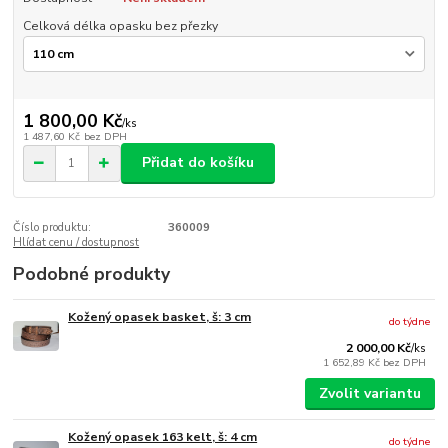
Celková délka opasku bez přezky
1 800,00 Kč
/
ks
1 487,60 Kč
bez DPH
Přidat do košíku
Číslo produktu:
360009
Hlídat cenu / dostupnost
Podobné produkty
Kožený opasek basket, š: 3 cm
do týdne
2 000,00 Kč
/
ks
1 652,89 Kč
bez DPH
Zvolit variantu
Kožený opasek 163 kelt, š: 4 cm
do týdne