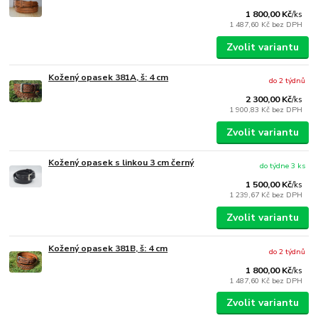
1 800,00 Kč
/
ks
1 487,60 Kč
bez DPH
Zvolit variantu
Kožený opasek 381A, š: 4 cm
do 2 týdnů
2 300,00 Kč
/
ks
1 900,83 Kč
bez DPH
Zvolit variantu
Kožený opasek s linkou 3 cm černý
do týdne 3 ks
1 500,00 Kč
/
ks
1 239,67 Kč
bez DPH
Zvolit variantu
Kožený opasek 381B, š: 4 cm
do 2 týdnů
1 800,00 Kč
/
ks
1 487,60 Kč
bez DPH
Zvolit variantu