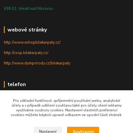
698 01 Veselí nad Moravou
webové stránky
http://www.eshopbilekarpaty.cz/
http://csop.bilekarpaty.cz/
http://www.dumprirody.cz/bilekarpaty
telefon
+420 725 437 882
Pro základní funkčnost, zpříjemnění používání webu, analytické
účely a v případě udělení souhlasu také pro účely cílení reklamy
+420 727 880 789
využíváme soubory cookies. Nastavení vlastních preferencí
cookies můžete kdykoli upravit odkazem ve spodní části stránek.
PO - PÁ: 9 - 17
Souhlasím
Nastavení