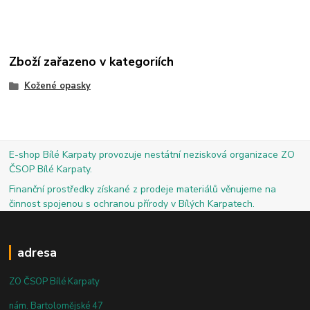
Zboží zařazeno v kategoriích
Kožené opasky
E-shop Bílé Karpaty provozuje nestátní nezisková organizace ZO
ČSOP Bílé Karpaty.
Finanční prostředky získané z prodeje materiálů věnujeme na
činnost spojenou s ochranou přírody v Bílých Karpatech.
adresa
ZO ČSOP Bílé Karpaty
nám. Bartolomějské 47