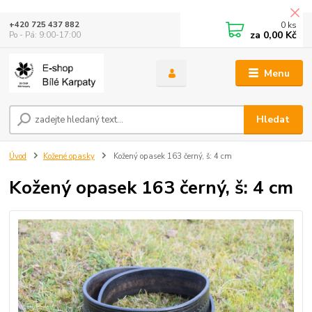
0
ks
+420 725 437 882
za
0,00 Kč
Po - Pá: 9:00-17:00
Menu
Hledat
Úvod
Kožené opasky
Kožený opasek 163 černý, š: 4 cm
Kožený opasek 163 černý, š: 4 cm