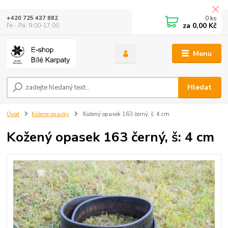
0
ks
+420 725 437 882
za
0,00 Kč
Po - Pá: 9:00-17:00
Menu
Hledat
Úvod
Kožené opasky
Kožený opasek 163 černý, š: 4 cm
Kožený opasek 163 černý, š: 4 cm