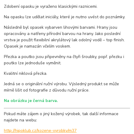
Zdobení opasku je vyraženo klasickými raznicemi.
Na opasku lze udělat iniciály, které je nutno uvést do poznámky.
Následně byl opasek vybarven lihovými barvami. Hrany jsou
opracovány a natřeny přírodní barvou na hrany. Jako poslední
vrstva je použit flexibilní akrylátový lak odolný vodě – top finish.
Opasek je namazán včelím voskem.
Přezka a poutko jsou připevněny na čtyři šroubky, popř. přezku i
poutko lze jednoduše vyměnit.
Kvalitní niklová přezka.
Jedná se o originální ruční výrobu. Výsledný produkt se může
mírně lišit od fotografie z důvodu ruční práce.
Na obrázku je černá barva.
Pokud máte zájem o jiný kožený výrobek, tak další informace
najdete na webu:
http://hipoklub.cz/kozene-vyrobky/m37