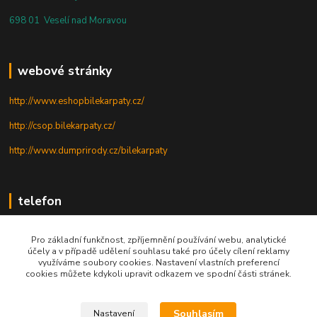
698 01 Veselí nad Moravou
webové stránky
http://www.eshopbilekarpaty.cz/
http://csop.bilekarpaty.cz/
http://www.dumprirody.cz/bilekarpaty
telefon
+420 725 437 882
Pro základní funkčnost, zpříjemnění používání webu, analytické
účely a v případě udělení souhlasu také pro účely cílení reklamy
+420 727 880 789
využíváme soubory cookies. Nastavení vlastních preferencí
cookies můžete kdykoli upravit odkazem ve spodní části stránek.
PO - PÁ: 9 - 17
Souhlasím
Nastavení