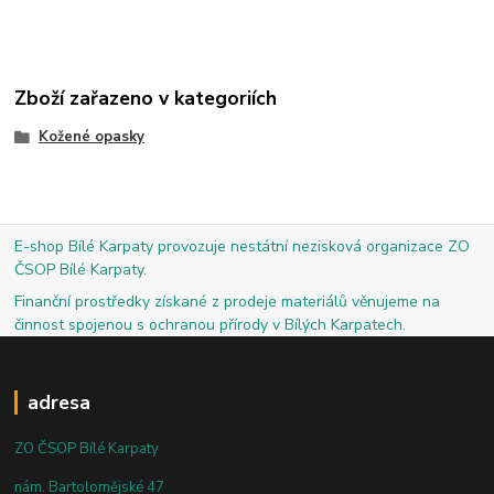
Zboží zařazeno v kategoriích
Kožené opasky
E-shop Bílé Karpaty provozuje nestátní nezisková organizace ZO
ČSOP Bílé Karpaty.
Finanční prostředky získané z prodeje materiálů věnujeme na
činnost spojenou s ochranou přírody v Bílých Karpatech.
adresa
ZO ČSOP Bílé Karpaty
nám. Bartolomějské 47