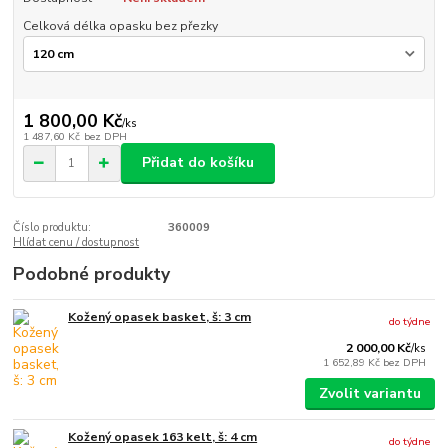
Celková délka opasku bez přezky
1 800,00 Kč
/
ks
1 487,60 Kč
bez DPH
Přidat do košíku
Číslo produktu:
360009
Hlídat cenu / dostupnost
Podobné produkty
Kožený opasek basket, š: 3 cm
do týdne
2 000,00 Kč
/
ks
1 652,89 Kč
bez DPH
Zvolit variantu
Kožený opasek 163 kelt, š: 4 cm
do týdne