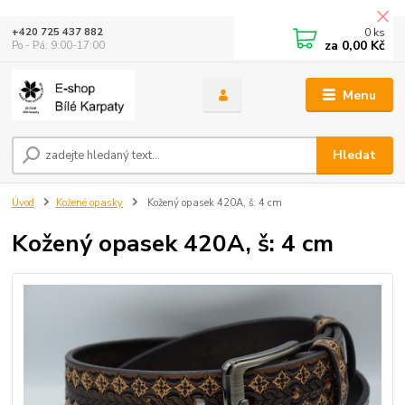
0
ks
+420 725 437 882
za
0,00 Kč
Po - Pá: 9:00-17:00
Menu
Hledat
Úvod
Kožené opasky
Kožený opasek 420A, š: 4 cm
Kožený opasek 420A, š: 4 cm