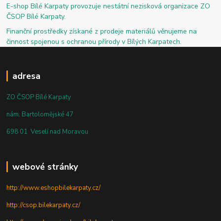
E-shop Bílé Karpaty provozuje nestátní nezisková organizace ZO
ČSOP Bílé Karpaty.
Finanční prostředky získané z prodeje materiálů věnujeme na
činnost spojenou s ochranou přírody v Bílých Karpatech.
adresa
ZO ČSOP Bílé Karpaty
nám. Bartolomějské 47
698 01 Veselí nad Moravou
webové stránky
http://www.eshopbilekarpaty.cz/
http://csop.bilekarpaty.cz/