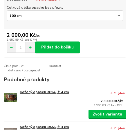
Celková délka opasku bez přezky
2 000,00 Kč
/
ks
1 652,89 Kč
bez DPH
Přidat do košíku
Číslo produktu:
360019
Hlídat cenu / dostupnost
Podobné produkty
Kožený opasek 381A, š: 4 cm
do 2 týdnů
2 300,00 Kč
/
ks
1 900,83 Kč
bez DPH
Zvolit variantu
Kožený opasek 163A, š: 4 cm
do 2 týdnů