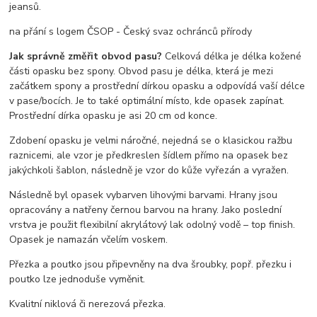
jeansů.
na přání s logem ČSOP - Český svaz ochránců přírody
Jak správně změřit obvod pasu?
Celková délka je délka kožené
části opasku bez spony. Obvod pasu je délka, která je mezi
začátkem spony a prostřední dírkou opasku a odpovídá vaší délce
v pase/bocích. Je to také optimální místo, kde opasek zapínat.
Prostřední dírka opasku je asi 20 cm od konce.
Zdobení opasku je velmi náročné, nejedná se o klasickou ražbu
raznicemi, ale vzor je předkreslen šídlem přímo na opasek bez
jakýchkoli šablon, následně je vzor do kůže vyřezán a vyražen.
Následně byl opasek vybarven lihovými barvami. Hrany jsou
opracovány a natřeny černou barvou na hrany. Jako poslední
vrstva je použit flexibilní akrylátový lak odolný vodě – top finish.
Opasek je namazán včelím voskem.
Přezka a poutko jsou připevněny na dva šroubky, popř. přezku i
poutko lze jednoduše vyměnit.
Kvalitní niklová či nerezová přezka.