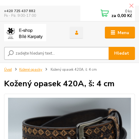
0
ks
+420 725 437 882
za
0,00 Kč
Po - Pá: 9:00-17:00
Menu
Hledat
Úvod
Kožené opasky
Kožený opasek 420A, š: 4 cm
Kožený opasek 420A, š: 4 cm