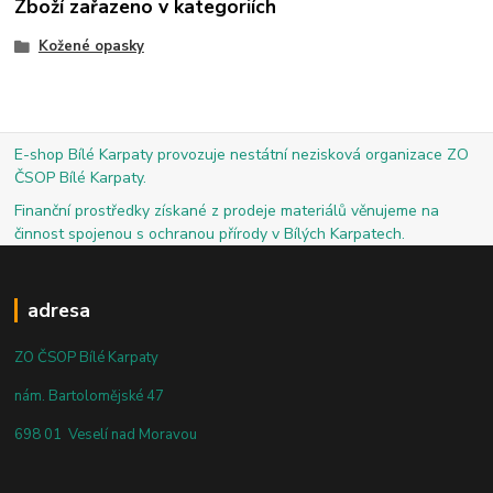
Zboží zařazeno v kategoriích
Kožené opasky
E-shop Bílé Karpaty provozuje nestátní nezisková organizace ZO
ČSOP Bílé Karpaty.
Finanční prostředky získané z prodeje materiálů věnujeme na
činnost spojenou s ochranou přírody v Bílých Karpatech.
adresa
ZO ČSOP Bílé Karpaty
nám. Bartolomějské 47
698 01 Veselí nad Moravou