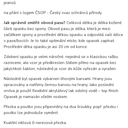
jeansů.
na přání s logem ČSOP - Český svaz ochránců přírody
Jak správně změřit obvod pasu?
Celková délka je délka kožené
části opasku bez spony. Obvod pasu je délka, která je mezi
začátkem spony a prostřední dírkou opasku a odpovídá vaší délce
v pase/bocích. Je to také optimální místo, kde opasek zapínat.
Prostřední dírka opasku je asi 20 cm od konce.
Zdobení opasku je velmi náročné, nejedná se o klasickou ražbu
raznicemi, ale vzor je předkreslen šídlem přímo na opasek bez
jakýchkoli šablon, následně je vzor do kůže vyřezán a vyražen.
Následně byl opasek vybarven lihovými barvami. Hrany jsou
opracovány a natřeny černou barvou na hrany. Jako poslední
vrstva je použit flexibilní akrylátový lak odolný vodě – top finish.
Opasek je namazán včelím voskem.
Přezka a poutko jsou připevněny na dva šroubky, popř. přezku i
poutko lze jednoduše vyměnit.
Kvalitní niklová či nerezová přezka.