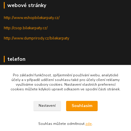
webové stránky
http://www.eshopbilekarpaty.cz/
http://csop.bilekarpaty.cz/
http://www.dumprirody.cz/bilekarpaty
telefon
+420 725 437 882
Pro základní funkčnost, zpříjemnění používání webu, analytické
účely a v případě udělení souhlasu také pro účely cílení reklamy
+420 727 880 789
využíváme soubory cookies. Nastavení vlastních preferencí
cookies můžete kdykoli upravit odkazem ve spodní části stránek.
PO - PÁ: 9 - 17
Souhlasím
Nastavení
© 2025; ZO ČSOP Bílé Karpaty
Souhlas můžete odmítnout
zde
.
Vytvořeno na
Eshop-rychle.cz