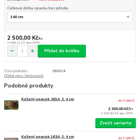
Celková délka opasku bez přezky
2 500,00 Kč
/
ks
2 066,12 Kč
bez DPH
Přidat do košíku
Číslo produktu:
360019
Hlídat cenu / dostupnost
Podobné produkty
Kožený opasek 381A, š: 4 cm
do 2 týdnů
2 300,00 Kč
/
ks
1 900,83 Kč
bez DPH
Zvolit variantu
Kožený opasek 163A, š: 4 cm
do 2 týdnů