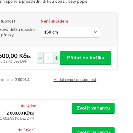
em spony a prostřední dírkou opas...
celý popis
tupnost
Není skladem
ková délka opasku
 přezky
500,00 Kč
/
ks
Přidat do košíku
66,12 Kč
bez DPH
roduktu:
360014
Hlídat cenu / dostupnost
do týdne
Zvolit variantu
2 000,00 Kč
/
ks
1 652,89 Kč
bez DPH
do 2 týdnů
Zvolit variantu