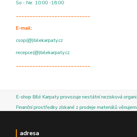
So - Ne 10:00 -18:00
___________________________
E-mail:
csop(@)bilekarpaty.cz
recepce(@)bilekarpaty.cz
___________________________
E-shop Bílé Karpaty provozuje nestátní nezisková organ
Finanční prostředky získané z prodeje materiálů věnujeme
adresa