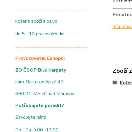
poznámk
___________________________
Pokud mát
kožené zboží a osivo
http://h
do 5 - 10 pracovních dní
___________________________
Provozovatel Eshopu:
ZO ČSOP Bílé Karpaty
Zboží 
nám. Bartolomějské 47
Kože
698 01 Veselí nad Moravou
Potřebujete poradit?
Zavolejte nám:
Po - Pá 9:00 -17:00