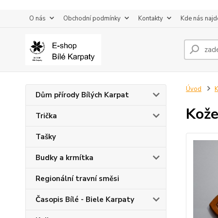
O nás
Obchodní podmínky
Kontakty
Kde nás najd
Úvod
K
Dům přírody Bílých Karpat
Kože
Trička
Tašky
Budky a krmítka
Regionální travní směsi
Časopis Bílé - Biele Karpaty