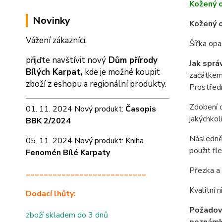
Kožený 
Novinky
Kožený o
Vážení zákazníci,
Šířka op
přijďte navštívit nový
Dům přírody
Jak sprá
Bílých Karpat,
kde je možné koupit
začátkem 
zboží z eshopu a
regionální produkty.
Prostředn
Zdobení o
01. 11. 2024 Nový produkt:
Časopis
jakýchkol
BBK 2/2024
Následně 
05. 11. 2024 Nový produkt: Kniha
použit fl
Fenomén Bílé Karpaty
Přezka a 
___________________________
Kvalitní 
Dodací lhůty:
Požadov
zboží skladem do 3 dnů