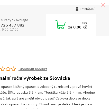
Přihlášení
 si rady? Zavolejte.
0
ks
 725 437 882
za
0,00 Kč
á: 9:00-17:00
Ohodnotit produkt
inální ruční výrobek ze Slovácka
 opasek Kožený opasek s zdobený raznicemi z pravé hovězí
kůže. Šířka opasku 3,8-4 cm. Tloušťka kůže 3,5-4 mm. Vhodné
nsů. Jak správně změřit obvod pasu? Celková délka je délka
 části opasku bez spony. Obvod pasu je délka, která je mezi