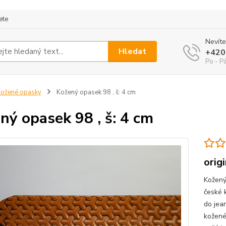
ete
Nevíte
Hledat
+420
Po - P
ožené opasky
Kožený opasek 98 , š: 4 cm
ný opasek 98 , š: 4 cm
orig
Kožený
české 
do jea
kožené