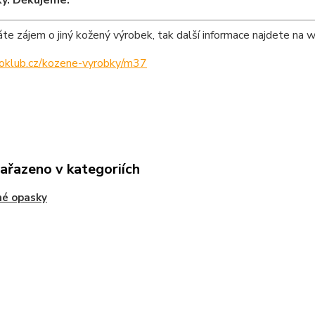
y. Děkujeme.
e zájem o jiný kožený výrobek, tak další informace najdete na 
ipoklub.cz/kozene-vyrobky/m37
zařazeno v kategoriích
né opasky