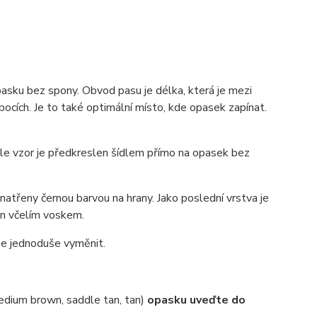
pasku bez spony. Obvod pasu je délka, která je mezi
ocích. Je to také optimální místo, kde opasek zapínat.
 ale vzor je předkreslen šídlem přímo na opasek bez
atřeny černou barvou na hrany. Jako poslední vrstva je
zán včelím voskem.
lze jednoduše vyměnit.
edium brown, saddle tan, tan)
opasku uveďte do