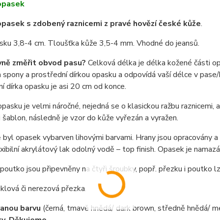
opasek
pasek s zdobený raznicemi z pravé hovězí české kůže
.
asku 3,8-4 cm. Tloušťka kůže 3,5-4 mm. Vhodné do jeansů.
vně změřit obvod pasu?
Celková délka je délka kožené části o
spony a prostřední dírkou opasku a odpovídá vaší délce v pase/b
í dírka opasku je asi 20 cm od konce.
pasku je velmi náročné, nejedná se o klasickou ražbu raznicemi,
i šablon, následně je vzor do kůže vyřezán a vyražen.
byl opasek vybarven lihovými barvami. Hrany jsou opracovány a n
exibilní akrylátový lak odolný vodě – top finish. Opasek je nama
poutko jsou připevněny na čtyři šroubky, popř. přezku i poutko 
niklová či nerezová přezka.
anou barvu
(černá, tmavě hnědá/ dark brown, středně hnědá/ m