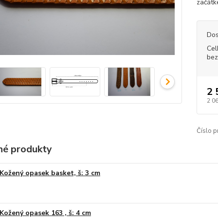
začátk
Dos
Cel
bez
2 
2 0
Číslo p
é produkty
Kožený opasek basket, š: 3 cm
Kožený opasek 163 , š: 4 cm