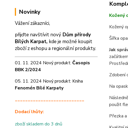
Komple
Novinky
Kožený 
Vážení zákazníci,
Kožený 
přijďte navštívit nový
Dům přírody
Šířka op
Bílých Karpat,
kde je možné koupit
zboží z eshopu a
regionální produkty.
Jak sprá
začátkem 
01. 11. 2024 Nový produkt:
Časopis
Prostředn
BBK 2/2024
Zdobení o
05. 11. 2024 Nový produkt: Kniha
Na opasku
Fenomén Bílé Karpaty
Následně 
___________________________
použit fl
Dodací lhůty:
Přezka a 
zboží skladem do 3 dnů
Kvalitní 