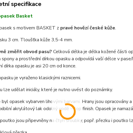
tní specifikace
opasek Basket
opasek s motivem BASKET z
pravé hovězí české kůže
.
asku 3 cm. Tloušťka kůže 3,5-4 mm.
vně změřit obvod pasu?
Celková délka je délka kožené části o
spony a prostřední dírkou opasku a odpovídá vaší délce v pase/b
í dírka opasku je asi 20 cm od konce.
pasku je vyraženo klasickými raznicemi.
 lze udělat iniciály, které je nutno uvést do poznámky.
byl opasek vybarven lihovými barvami. Hrany jsou opracovány a n
exibilní akrylátový lak odolný vodě – top finish. Opasek je nama
poutko jsou připevněny na čtyři šroubky, popř. přezku i poutko 
niklová přezka.