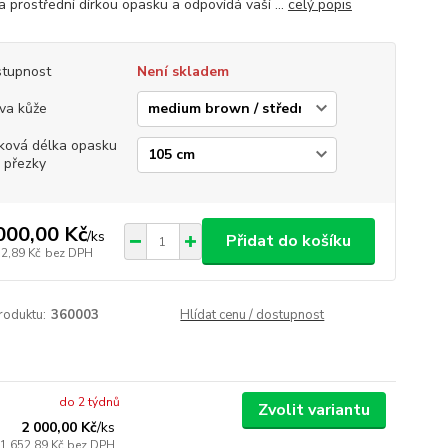
a prostřední dírkou opasku a odpovídá vaší ...
celý popis
tupnost
Není skladem
va kůže
ková délka opasku
 přezky
000,00 Kč
/
ks
Přidat do košíku
52,89 Kč
bez DPH
roduktu:
360003
Hlídat cenu / dostupnost
do 2 týdnů
Zvolit variantu
2 000,00 Kč
/
ks
1 652,89 Kč
bez DPH