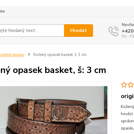
ete
Nevíte
Hledat
+420
Po - P
ožené opasky
Kožený opasek basket, š: 3 cm
ný opasek basket, š: 3 cm
orig
Kožený
hovězí
správn
opasku