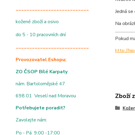
___________________________
Jedná se 
kožené zboží a osivo
Na obrázk
do 5 - 10 pracovních dní
Pokud mát
___________________________
http://h
Provozovatel Eshopu:
ZO ČSOP Bílé Karpaty
nám. Bartolomějské 47
Zboží 
698 01 Veselí nad Moravou
Potřebujete poradit?
Kože
Zavolejte nám:
Po - Pá 9:00 -17:00