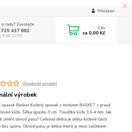
Přihlášení
 si rady? Zavolejte.
0
ks
 725 437 882
za
0,00 Kč
á: 9:00-17:00
Ohodnotit produkt
inální výrobek
 opasek Basket Kožený opasek s motivem BASKET z pravé
 české kůže. Šířka opasku 3 cm. Tloušťka kůže 3,5-4 mm. Jak
ě změřit obvod pasu? Celková délka je délka kožené části
 bez spony. Obvod pasu je délka, která je mezi začátkem