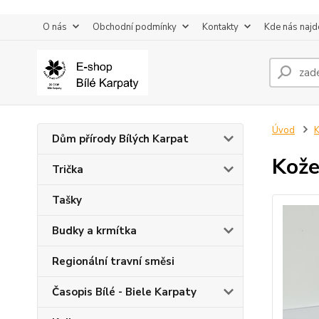
O nás
Obchodní podmínky
Kontakty
Kde nás najd
Úvod
K
Dům přírody Bílých Karpat
Kože
Trička
Tašky
Budky a krmítka
Regionální travní směsi
Časopis Bílé - Biele Karpaty