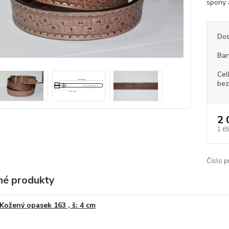
spony 
Dos
Bar
Cel
bez
2 
1 6
Číslo p
é produkty
Kožený opasek 163 , š: 4 cm