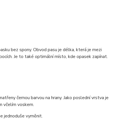
pasku bez spony. Obvod pasu je délka, která je mezi
ocích. Je to také optimální místo, kde opasek zapínat.
atřeny černou barvou na hrany. Jako poslední vrstva je
zán včelím voskem.
lze jednoduše vyměnit.