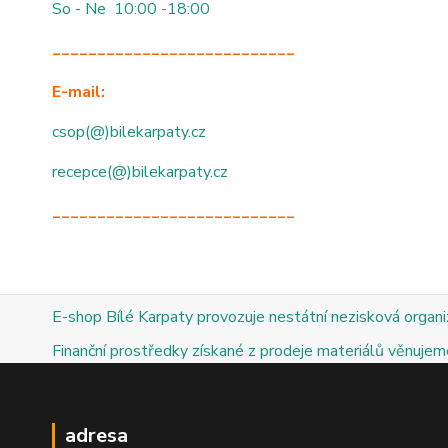
So - Ne 10:00 -18:00
___________________________
E-mail:
csop(@)bilekarpaty.cz
recepce(@)bilekarpaty.cz
___________________________
E-shop Bílé Karpaty provozuje nestátní nezisková organ
Finanční prostředky získané z prodeje materiálů věnujeme
adresa