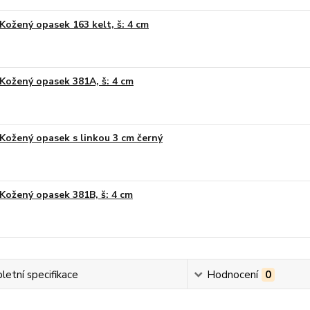
Kožený opasek 163 kelt, š: 4 cm
Kožený opasek 381A, š: 4 cm
Kožený opasek s linkou 3 cm černý
Kožený opasek 381B, š: 4 cm
etní specifikace
Hodnocení
0