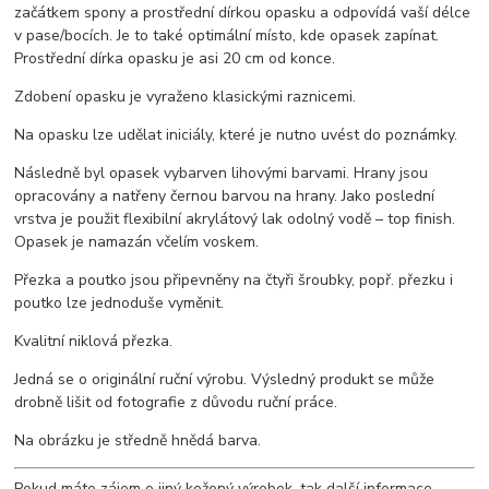
začátkem spony a prostřední dírkou opasku a odpovídá vaší délce
v pase/bocích. Je to také optimální místo, kde opasek zapínat.
Prostřední dírka opasku je asi 20 cm od konce.
Zdobení opasku je vyraženo klasickými raznicemi.
Na opasku lze udělat iniciály, které je nutno uvést do poznámky.
Následně byl opasek vybarven lihovými barvami. Hrany jsou
opracovány a natřeny černou barvou na hrany. Jako poslední
vrstva je použit flexibilní akrylátový lak odolný vodě – top finish.
Opasek je namazán včelím voskem.
Přezka a poutko jsou připevněny na čtyři šroubky, popř. přezku i
poutko lze jednoduše vyměnit.
Kvalitní niklová přezka.
Jedná se o originální ruční výrobu. Výsledný produkt se může
drobně lišit od fotografie z důvodu ruční práce.
Na obrázku je středně hnědá barva.
Pokud máte zájem o jiný kožený výrobek, tak další informace