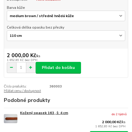
Barva kůže
Celková délka opasku bez přezky
2 000,00 Kč
/
ks
1 652,89 Kč
bez DPH
Přidat do košíku
Číslo produktu:
360003
Hlídat cenu / dostupnost
Podobné produkty
Kožený opasek 163 , š: 4 cm
do 2 týdnů
2 000,00 Kč
/
ks
1 652,89 Kč
bez DPH