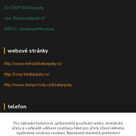
ZO ČSOP Bílé Karpaty
nám. Bartolomějské 47
698 01 Veselí nad Moravou
webové stránky
http://www.eshopbilekarpaty.cz/
http://csop.bilekarpaty.cz/
http://www.dumprirody.cz/bilekarpaty
telefon
+420 725 437 882
Pro základní funkčnost, zpříjemnění používání webu, analytické
účely a v případě udělení souhlasu také pro účely cílení reklamy
+420 727 880 789
využíváme soubory cookies. Nastavení vlastních preferencí