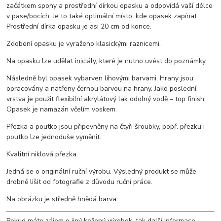
začátkem spony a prostřední dírkou opasku a odpovídá vaší délce
v pase/bocích. Je to také optimální místo, kde opasek zapínat.
Prostřední dírka opasku je asi 20 cm od konce.
Zdobení opasku je vyraženo klasickými raznicemi.
Na opasku lze udělat iniciály, které je nutno uvést do poznámky.
Následně byl opasek vybarven lihovými barvami. Hrany jsou
opracovány a natřeny černou barvou na hrany. Jako poslední
vrstva je použit flexibilní akrylátový lak odolný vodě – top finish.
Opasek je namazán včelím voskem.
Přezka a poutko jsou připevněny na čtyři šroubky, popř. přezku i
poutko lze jednoduše vyměnit.
Kvalitní niklová přezka.
Jedná se o originální ruční výrobu. Výsledný produkt se může
drobně lišit od fotografie z důvodu ruční práce.
Na obrázku je středně hnědá barva.
Pokud máte zájem o jiný kožený výrobek, tak další informace