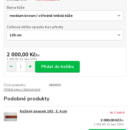
Barva kůže
Celková délka opasku bez přezky
2 000,00 Kč
/
ks
1 652,89 Kč
bez DPH
Přidat do košíku
Číslo produktu:
360003
Hlídat cenu / dostupnost
Podobné produkty
Kožený opasek 163 , š: 4 cm
do 2 týdnů
2 000,00 Kč
/
ks
1 652,89 Kč
bez DPH