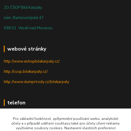
ZO ČSOP Bílé Karpaty
nám. Bartolomějské 47
698 01 Veselí nad Moravou
webové stránky
http://www.eshopbilekarpaty.cz/
http://csop.bilekarpaty.cz/
http://www.dumprirody.cz/bilekarpaty
telefon
+420 725 437 882
Pro základní funkčnost, zpříjemnění používání webu, analytické
účely a v případě udělení souhlasu také pro účely cílení reklamy
+420 727 880 789
využíváme soubory cookies. Nastavení vlastních preferencí