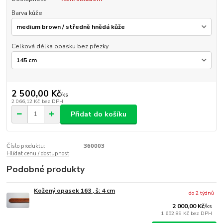
Barva kůže
Celková délka opasku bez přezky
2 500,00 Kč
/
ks
2 066,12 Kč
bez DPH
Přidat do košíku
Číslo produktu:
360003
Hlídat cenu / dostupnost
Podobné produkty
Kožený opasek 163 , š: 4 cm
do 2 týdnů
2 000,00 Kč
/
ks
1 652,89 Kč
bez DPH