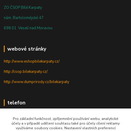
ZO ČSOP Bílé Karpaty
nám. Bartolomějské 47
698 01 Veselí nad Moravou
webové stránky
http://www.eshopbilekarpaty.cz/
http://csop.bilekarpaty.cz/
http://www.dumprirody.cz/bilekarpaty
telefon
+420 725 437 882
Pro základní funkčnost, zpříjemnění používání webu, analytické
účely a v případě udělení souhlasu také pro účely cílení reklamy
+420 727 880 789
využíváme soubory cookies. Nastavení vlastních preferencí