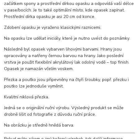
začátkem spony a prostřední dírkou opasku a odpovídá vaší délce
v pase/bocích. Je to také optimální místo, kde opasek zapínat.
Prostřední dírka opasku je asi 20 cm od konce.
Zdobení opasku je vyraženo klasickými raznicemi.
Na opasku lze udělat iniciály, které je nutno uvést do poznámky.
Následně byl opasek vybarven lihovými barvami. Hrany jsou
opracovány a natřeny černou barvou na hrany. Jako poslední
vrstva je použit flexibilní akrylátový lak odolný vodě – top finish.
Opasek je namazán včelím voskem.
Přezka a poutko jsou připevněny na čtyři šroubky, popř. přezku i
poutko lze jednoduše vyměnit.
Kvalitní niklová přezka.
Jedná se o originální ruční výrobu. Výsledný produkt se může
drobně lišit od fotografie z důvodu ruční práce.
Na obrázku je středně hnědá barva.
Pokud máte zájem o jiný kožený výrobek, tak další informace