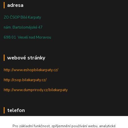
adresa
ZO ČSOP Bílé Karpaty
nám. Bartolomějské 47
698 01 Veselí nad Moravou
webové stránky
http://www.eshopbilekarpaty.cz/
http://csop.bilekarpaty.cz/
http://www.dumprirody.cz/bilekarpaty
telefon
+420 725 437 882
Pro základní funkčnost, zpříjemnění používání webu, analytické