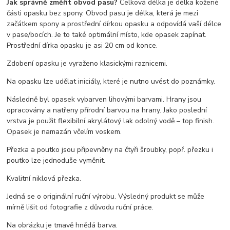
Jak správně změřit obvod pasu?
Celková délka je délka kožené
části opasku bez spony. Obvod pasu je délka, která je mezi
začátkem spony a prostřední dírkou opasku a odpovídá vaší délce
v pase/bocích. Je to také optimální místo, kde opasek zapínat.
Prostřední dírka opasku je asi 20 cm od konce.
Zdobení opasku je vyraženo klasickými raznicemi.
Na opasku lze udělat iniciály, které je nutno uvést do poznámky.
Následně byl opasek vybarven lihovými barvami. Hrany jsou
opracovány a natřeny přírodní barvou na hrany. Jako poslední
vrstva je použit flexibilní akrylátový lak odolný vodě – top finish.
Opasek je namazán včelím voskem.
Přezka a poutko jsou připevněny na čtyři šroubky, popř. přezku i
poutko lze jednoduše vyměnit.
Kvalitní niklová přezka.
Jedná se o originální ruční výrobu. Výsledný produkt se může
mírně lišit od fotografie z důvodu ruční práce.
Na obrázku je tmavě hnědá barva.