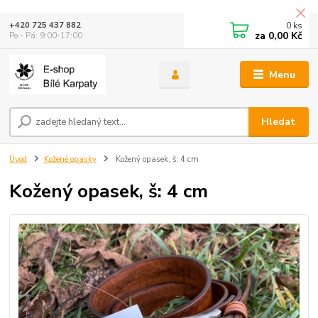
0
ks
+420 725 437 882
za
0,00 Kč
Po - Pá: 9:00-17:00
Menu
Hledat
Úvod
Kožené opasky
Kožený opasek, š: 4 cm
Kožený opasek, š: 4 cm