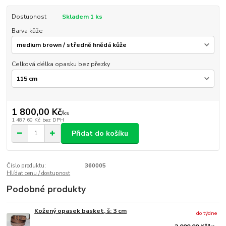
Dostupnost
Skladem 1 ks
Barva kůže
Celková délka opasku bez přezky
1 800,00 Kč
/
ks
1 487,60 Kč
bez DPH
Přidat do košíku
Číslo produktu:
360005
Hlídat cenu / dostupnost
Podobné produkty
Kožený opasek basket, š: 3 cm
do týdne