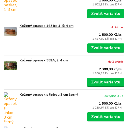
2 000,00 Kč
/
ks
1 652,89 Kč
bez DPH
Zvolit variantu
Kožený opasek 163 kelt, š: 4 cm
do týdne
1 800,00 Kč
/
ks
1 487,60 Kč
bez DPH
Zvolit variantu
Kožený opasek 381A, š: 4 cm
do 2 týdnů
2 300,00 Kč
/
ks
1 900,83 Kč
bez DPH
Zvolit variantu
Kožený opasek s linkou 3 cm černý
do týdne 3 ks
1 500,00 Kč
/
ks
1 239,67 Kč
bez DPH
Zvolit variantu