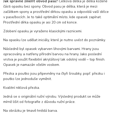
Jak správně změřit obvod pasu?
Celková délka je délka kožené
části opasku bez spony. Obvod pasu je délka, která je mezi
začátkem spony a prostřední dírkou opasku a odpovídá vaší délce
v pase/bocích. Je to také optimální místo, kde opasek zapínat.
Prostřední dírka opasku je asi 20 cm od konce.
Zdobení opasku je vyraženo klasickými raznicemi.
Na opasku lze udělat iniciály, které je nutno uvést do poznámky.
Následně byl opasek vybarven lihovými barvami. Hrany jsou
opracovány a natřeny přírodní barvou na hrany. Jako poslední
vrstva je použit flexibilní akrylátový lak odolný vodě – top finish.
Opasek je namazán včelím voskem.
Přezka a poutko jsou připevněny na čtyři šroubky, popř. přezku i
poutko lze jednoduše vyměnit.
Kvalitní niklová přezka.
Jedná se o originální ruční výrobu. Výsledný produkt se může
mírně lišit od fotografie z důvodu ruční práce.
Na obrázku je tmavě hnědá barva.