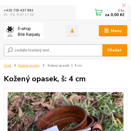
0
ks
+420 725 437 882
za
0,00 Kč
Po - Pá: 9:00-17:00
Menu
Hledat
Úvod
Kožené opasky
Kožený opasek, š: 4 cm
Kožený opasek, š: 4 cm