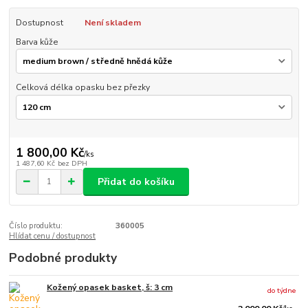
Dostupnost
Není skladem
Barva kůže
Celková délka opasku bez přezky
1 800,00 Kč
/
ks
1 487,60 Kč
bez DPH
Přidat do košíku
Číslo produktu:
360005
Hlídat cenu / dostupnost
Podobné produkty
Kožený opasek basket, š: 3 cm
do týdne