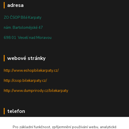
adresa
ZO ČSOP Bílé Karpaty
nám. Bartolomějské 47
698 01 Veselí nad Moravou
webové stránky
http://www.eshopbilekarpaty.cz/
http://csop.bilekarpaty.cz/
http://www.dumprirody.cz/bilekarpaty
telefon
+420 725 437 882
Pro základní funkčnost, zpříjemnění používání webu, analytické