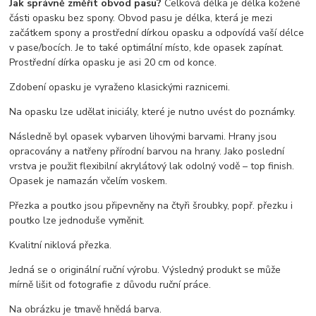
Jak správně změřit obvod pasu?
Celková délka je délka kožené
části opasku bez spony. Obvod pasu je délka, která je mezi
začátkem spony a prostřední dírkou opasku a odpovídá vaší délce
v pase/bocích. Je to také optimální místo, kde opasek zapínat.
Prostřední dírka opasku je asi 20 cm od konce.
Zdobení opasku je vyraženo klasickými raznicemi.
Na opasku lze udělat iniciály, které je nutno uvést do poznámky.
Následně byl opasek vybarven lihovými barvami. Hrany jsou
opracovány a natřeny přírodní barvou na hrany. Jako poslední
vrstva je použit flexibilní akrylátový lak odolný vodě – top finish.
Opasek je namazán včelím voskem.
Přezka a poutko jsou připevněny na čtyři šroubky, popř. přezku i
poutko lze jednoduše vyměnit.
Kvalitní niklová přezka.
Jedná se o originální ruční výrobu. Výsledný produkt se může
mírně lišit od fotografie z důvodu ruční práce.
Na obrázku je tmavě hnědá barva.