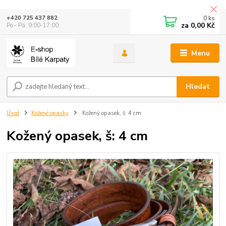
0
ks
+420 725 437 882
za
0,00 Kč
Po - Pá: 9:00-17:00
Menu
Hledat
Úvod
Kožené opasky
Kožený opasek, š: 4 cm
Kožený opasek, š: 4 cm