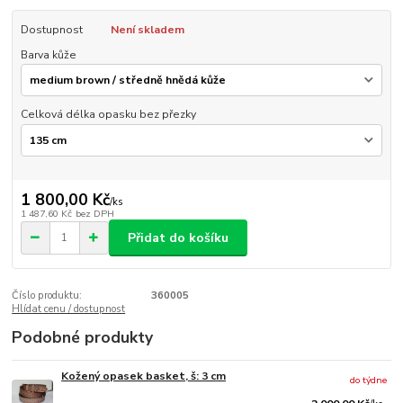
Dostupnost
Není skladem
Barva kůže
Celková délka opasku bez přezky
1 800,00 Kč
/
ks
1 487,60 Kč
bez DPH
Přidat do košíku
Číslo produktu:
360005
Hlídat cenu / dostupnost
Podobné produkty
Kožený opasek basket, š: 3 cm
do týdne