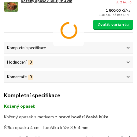
Kožený opasek 381B, š: 4 cm
do 2 týdnů
1 800,00 Kč
/
ks
1 487,60 Kč
bez DPH
Zvolit variantu
Kompletní specifikace
Hodnocení
0
Komentáře
0
Kompletní specifikace
Kožený opasek
Kožený opasek s motivem z
pravé hovězí české kůže
.
Šířka opasku 4 cm. Tloušťka kůže 3,5-4 mm.