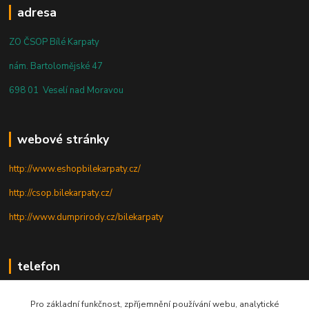
adresa
ZO ČSOP Bílé Karpaty
nám. Bartolomějské 47
698 01 Veselí nad Moravou
webové stránky
http://www.eshopbilekarpaty.cz/
http://csop.bilekarpaty.cz/
http://www.dumprirody.cz/bilekarpaty
telefon
+420 725 437 882
Pro základní funkčnost, zpříjemnění používání webu, analytické