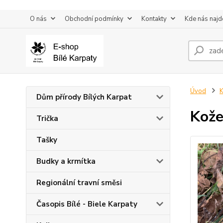
O nás
Obchodní podmínky
Kontakty
Kde nás najd
Úvod
K
Dům přírody Bílých Karpat
Kože
Trička
Tašky
Budky a krmítka
Regionální travní směsi
Časopis Bílé - Biele Karpaty