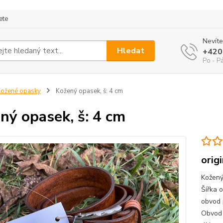
ete
Nevíte
Hledat
+420
Po - P
ožené opasky
Kožený opasek, š: 4 cm
ný opasek, š: 4 cm
orig
Kožený
Šířka 
obvod 
Obvod 