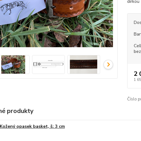
dírkou
Dos
Bar
Cel
bez
2 
1 6
Číslo p
é produkty
Kožený opasek basket, š: 3 cm