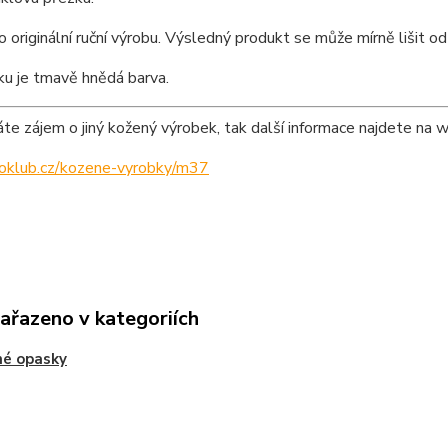
o originální ruční výrobu. Výsledný produkt se může mírně lišit od
ku je tmavě hnědá barva.
e zájem o jiný kožený výrobek, tak další informace najdete na 
ipoklub.cz/kozene-vyrobky/m37
zařazeno v kategoriích
né opasky