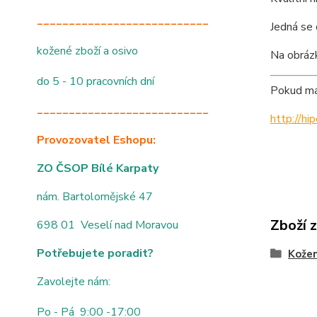
___________________________
Jedná se 
kožené zboží a osivo
Na obráz
do 5 - 10 pracovních dní
Pokud mát
___________________________
http://h
Provozovatel Eshopu:
ZO ČSOP Bílé Karpaty
nám. Bartolomějské 47
Zboží 
698 01 Veselí nad Moravou
Potřebujete poradit?
Kože
Zavolejte nám:
Po - Pá 9:00 -17:00