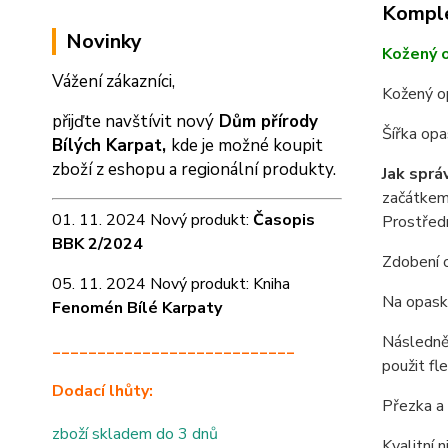
Komple
Novinky
Kožený 
Vážení zákazníci,
Kožený o
přijďte navštívit nový
Dům přírody
Šířka op
Bílých Karpat,
kde je možné koupit
zboží z eshopu a
regionální produkty.
Jak sprá
začátkem 
01. 11. 2024 Nový produkt:
Časopis
Prostředn
BBK 2/2024
Zdobení o
05. 11. 2024 Nový produkt: Kniha
Na opasku
Fenomén Bílé Karpaty
Následně 
___________________________
použit fl
Dodací lhůty:
Přezka a 
zboží skladem do 3 dnů
Kvalitní 