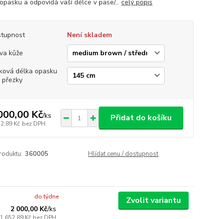
 opasku a odpovídá vaší délce v pase/...
celý popis
tupnost
Není skladem
va kůže
ková délka opasku
 přezky
000,00 Kč
/
ks
Přidat do košíku
52,89 Kč
bez DPH
roduktu:
360005
Hlídat cenu / dostupnost
do týdne
Zvolit variantu
2 000,00 Kč
/
ks
1 652,89 Kč
bez DPH