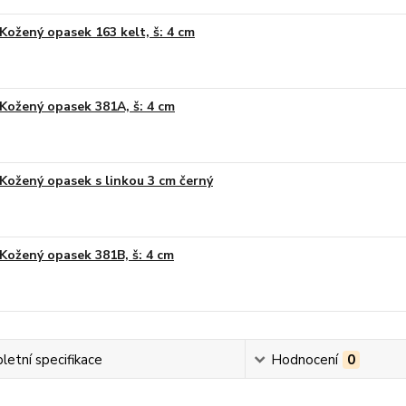
Kožený opasek 163 kelt, š: 4 cm
Kožený opasek 381A, š: 4 cm
Kožený opasek s linkou 3 cm černý
Kožený opasek 381B, š: 4 cm
etní specifikace
Hodnocení
0