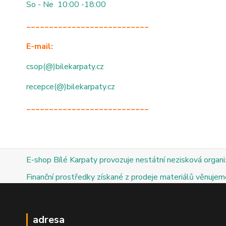
So - Ne 10:00 -18:00
___________________________
E-mail:
csop(@)bilekarpaty.cz
recepce(@)bilekarpaty.cz
___________________________
E-shop Bílé Karpaty provozuje nestátní nezisková organ
Finanční prostředky získané z prodeje materiálů věnujeme
adresa