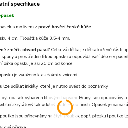
tní specifikace
opasek
pasek s motivem z
pravé hovězí české kůže
.
asku 4 cm. Tloušťka kůže 3,5-4 mm.
vně změřit obvod pasu?
Celková délka je délka kožené části o
spony a prostřední dírkou opasku a odpovídá vaší délce v pase/b
í dírka opasku je asi 20 cm od konce.
pasku je vyraženo klasickými raznicemi.
 lze udělat iniciály, které je nutno uvést do poznámky.
byl opasek vybarven lihovými barvami. Hrany jsou opracovány a na
exibilní akrylátový lak odolný vodě – top finish. Opasek je nama
poutko jsou připevněny na čtyři šroubky, popř. přezku i poutko 
niklová přezka.