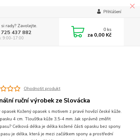
Přihlášení
 si rady? Zavolejte.
0
ks
 725 437 882
za
0,00 Kč
á: 9:00-17:00
Ohodnotit produkt
inální ruční výrobek ze Slovácka
 opasek Kožený opasek s motivem z pravé hovězí české kůže.
opasku 4 cm. Tloušťka kůže 3,5-4 mm. Jak správně změřit
pasu? Celková délka je délka kožené části opasku bez spony.
pasu je délka, která je mezi začátkem spony a prostřední