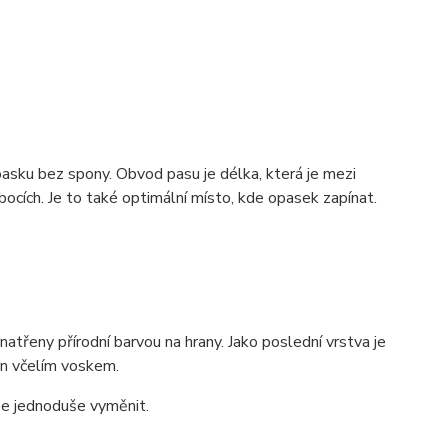
pasku bez spony. Obvod pasu je délka, která je mezi
ocích. Je to také optimální místo, kde opasek zapínat.
třeny přírodní barvou na hrany. Jako poslední vrstva je
zán včelím voskem.
lze jednoduše vyměnit.