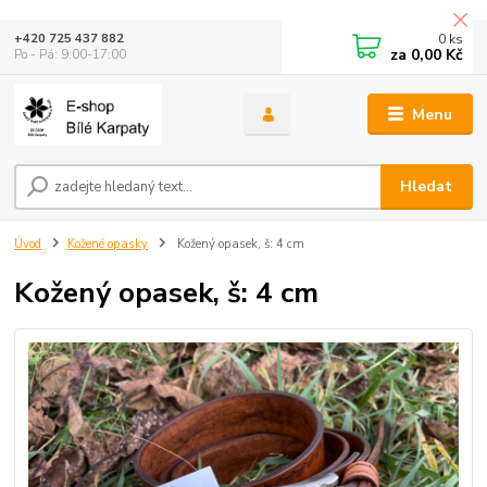
0
ks
+420 725 437 882
za
0,00 Kč
Po - Pá: 9:00-17:00
Menu
Hledat
Úvod
Kožené opasky
Kožený opasek, š: 4 cm
Kožený opasek, š: 4 cm