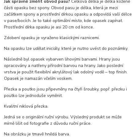
Jak správně změřit obvod pasu?
Celková délka je délka kožené
části opasku bez spony. Obvod pasu je délka, která je mezi
začátkem spony a prostřední dírkou opasku a odpovídá vaší délce
v pase/bocích. Je to také optimální místo, kde opasek zapínat.
Prostřední dírka opasku je asi 20 cm od konce.
Zdobení opasku je vyraženo klasickými raznicemi.
Na opasku lze udělat iniciály, které je nutno uvést do poznámky.
Následně byl opasek vybarven lihovými barvami. Hrany jsou
opracovány a natřeny přírodní barvou na hrany. Jako poslední
vrstva je použit flexibilní akrylátový lak odolný vodě – top finish.
Opasek je namazán včelím voskem.
Přezka a poutko jsou připevněny na čtyři šroubky, popř. přezku i
poutko lze jednoduše vyměnit.
Kvalitní niklová přezka.
Jedná se o originální ruční výrobu. Výsledný produkt se může
mírně lišit od fotografie z důvodu ruční práce.
Na obrázku je tmavě hnědá barva.