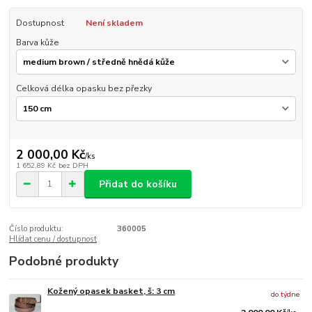
Dostupnost
Není skladem
Barva kůže
Celková délka opasku bez přezky
2 000,00 Kč
/
ks
1 652,89 Kč
bez DPH
Přidat do košíku
Číslo produktu:
360005
Hlídat cenu / dostupnost
Podobné produkty
Kožený opasek basket, š: 3 cm
do týdne