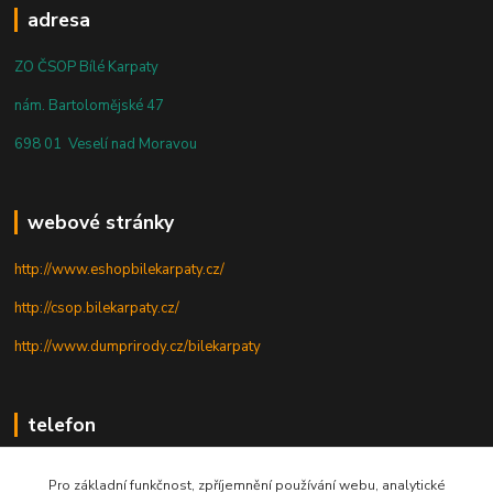
adresa
ZO ČSOP Bílé Karpaty
nám. Bartolomějské 47
698 01 Veselí nad Moravou
webové stránky
http://www.eshopbilekarpaty.cz/
http://csop.bilekarpaty.cz/
http://www.dumprirody.cz/bilekarpaty
telefon
+420 725 437 882
Pro základní funkčnost, zpříjemnění používání webu, analytické