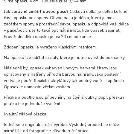
Šířka opasku 4 cm. Tloušťka kůže 3,5-4 mm.
Jak správně změřit obvod pasu?
Celková délka je délka kožené
části opasku bez spony. Obvod pasu je délka, která je mezi
začátkem spony a prostřední dírkou opasku a odpovídá vaší délce
v pase/bocích. Je to také optimální místo, kde opasek zapínat.
Prostřední dírka opasku je asi 20 cm od konce.
Zdobení opasku je vyraženo klasickými raznicemi.
Na opasku lze udělat iniciály, které je nutno uvést do poznámky.
Následně byl opasek vybarven lihovými barvami. Hrany jsou
opracovány a natřeny přírodní barvou na hrany. Jako poslední
vrstva je použit flexibilní akrylátový lak odolný vodě – top finish.
Opasek je namazán včelím voskem.
Přezka a poutko jsou připevněny na čtyři šroubky, popř. přezku i
poutko lze jednoduše vyměnit.
Kvalitní niklová přezka.
Jedná se o originální ruční výrobu. Výsledný produkt se může
mírně lišit od fotografie z důvodu ruční práce.