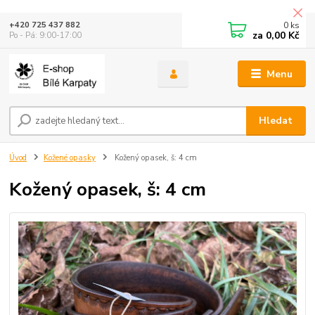
0
ks
+420 725 437 882
za
0,00 Kč
Po - Pá: 9:00-17:00
Menu
Hledat
Úvod
Kožené opasky
Kožený opasek, š: 4 cm
Kožený opasek, š: 4 cm