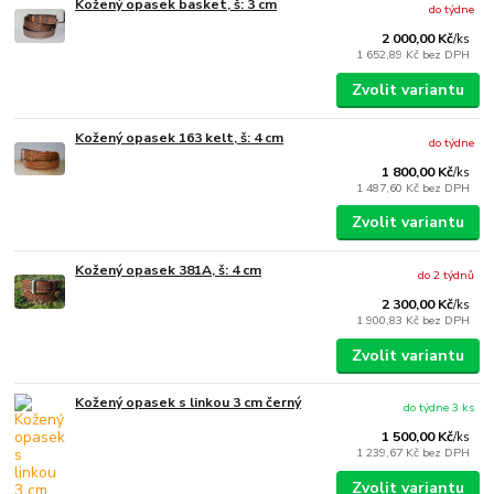
Kožený opasek basket, š: 3 cm
do týdne
2 000,00 Kč
/
ks
1 652,89 Kč
bez DPH
Zvolit variantu
Kožený opasek 163 kelt, š: 4 cm
do týdne
1 800,00 Kč
/
ks
1 487,60 Kč
bez DPH
Zvolit variantu
Kožený opasek 381A, š: 4 cm
do 2 týdnů
2 300,00 Kč
/
ks
1 900,83 Kč
bez DPH
Zvolit variantu
Kožený opasek s linkou 3 cm černý
do týdne 3 ks
1 500,00 Kč
/
ks
1 239,67 Kč
bez DPH
Zvolit variantu