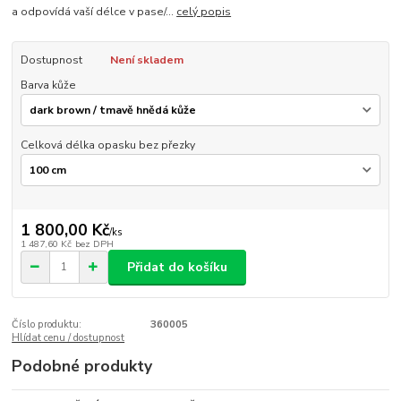
a odpovídá vaší délce v pase/...
celý popis
Dostupnost
Není skladem
Barva kůže
Celková délka opasku bez přezky
1 800,00 Kč
/
ks
1 487,60 Kč
bez DPH
Přidat do košíku
Číslo produktu:
360005
Hlídat cenu / dostupnost
Podobné produkty