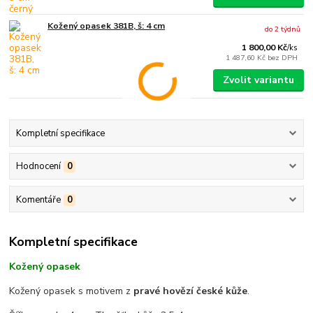
Kožený opasek 381B, š: 4 cm
do 2 týdnů
1 800,00 Kč
/
ks
1 487,60 Kč
bez DPH
Zvolit variantu
Kompletní specifikace
Hodnocení
0
Komentáře
0
Kompletní specifikace
Kožený opasek
Kožený opasek s motivem z
pravé hovězí české kůže
.