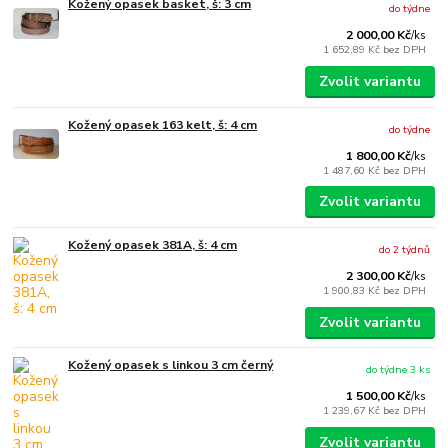
Kožený opasek basket, š: 3 cm
do týdne
2 000,00 Kč
/
ks
1 652,89 Kč
bez DPH
Zvolit variantu
Kožený opasek 163 kelt, š: 4 cm
do týdne
1 800,00 Kč
/
ks
1 487,60 Kč
bez DPH
Zvolit variantu
Kožený opasek 381A, š: 4 cm
do 2 týdnů
2 300,00 Kč
/
ks
1 900,83 Kč
bez DPH
Zvolit variantu
Kožený opasek s linkou 3 cm černý
do týdne 3 ks
1 500,00 Kč
/
ks
1 239,67 Kč
bez DPH
Zvolit variantu