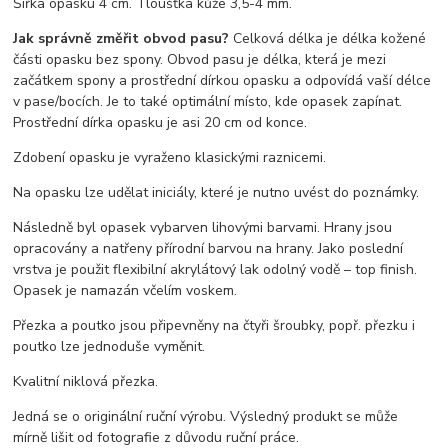
Šířka opasku 4 cm. Tloušťka kůže 3,5-4 mm.
Jak správně změřit obvod pasu?
Celková délka je délka kožené
části opasku bez spony. Obvod pasu je délka, která je mezi
začátkem spony a prostřední dírkou opasku a odpovídá vaší délce
v pase/bocích. Je to také optimální místo, kde opasek zapínat.
Prostřední dírka opasku je asi 20 cm od konce.
Zdobení opasku je vyraženo klasickými raznicemi.
Na opasku lze udělat iniciály, které je nutno uvést do poznámky.
Následně byl opasek vybarven lihovými barvami. Hrany jsou
opracovány a natřeny přírodní barvou na hrany. Jako poslední
vrstva je použit flexibilní akrylátový lak odolný vodě – top finish.
Opasek je namazán včelím voskem.
Přezka a poutko jsou připevněny na čtyři šroubky, popř. přezku i
poutko lze jednoduše vyměnit.
Kvalitní niklová přezka.
Jedná se o originální ruční výrobu. Výsledný produkt se může
mírně lišit od fotografie z důvodu ruční práce.