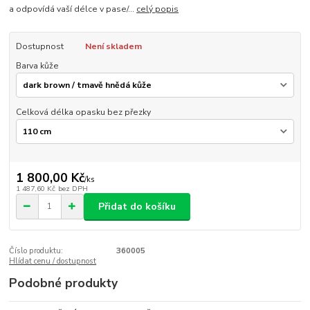
a odpovídá vaší délce v pase/...
celý popis
Dostupnost
Není skladem
Barva kůže
Celková délka opasku bez přezky
1 800,00 Kč
/
ks
1 487,60 Kč
bez DPH
Přidat do košíku
Číslo produktu:
360005
Hlídat cenu / dostupnost
Podobné produkty