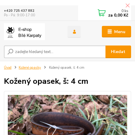
0
ks
+420 725 437 882
za
0,00 Kč
Po - Pá: 9:00-17:00
Menu
Hledat
Úvod
Kožené opasky
Kožený opasek, š: 4 cm
Kožený opasek, š: 4 cm