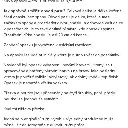
Šířka opasku 4 cm. Tloušťka kůže 3,5-4 mm.
Jak správně změřit obvod pasu?
Celková délka je délka kožené
části opasku bez spony. Obvod pasu je délka, která je mezi
začátkem spony a prostřední dírkou opasku a odpovídá vaší délce
v pase/bocích. Je to také optimální místo, kde opasek zapínat.
Prostřední dírka opasku je asi 20 cm od konce.
Zdobení opasku je vyraženo klasickými raznicemi.
Na opasku lze udělat iniciály, které je nutno uvést do poznámky.
Následně byl opasek vybarven lihovými barvami. Hrany jsou
opracovány a natřeny přírodní barvou na hrany. Jako poslední
vrstva je použit flexibilní akrylátový lak odolný vodě – top finish.
Opasek je namazán včelím voskem.
Přezka a poutko jsou připevněny na čtyři šroubky, popř. přezku i
poutko lze jednoduše vyměnit.
Kvalitní niklová přezka.
Jedná se o originální ruční výrobu. Výsledný produkt se může
mírně lišit od fotografie z důvodu ruční práce.