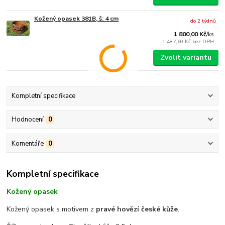
Kožený opasek 381B, š: 4 cm
do 2 týdnů
1 800,00 Kč
/
ks
1 487,60 Kč
bez DPH
Zvolit variantu
Kompletní specifikace
Hodnocení
0
Komentáře
0
Kompletní specifikace
Kožený opasek
Kožený opasek s motivem z
pravé hovězí české kůže
.