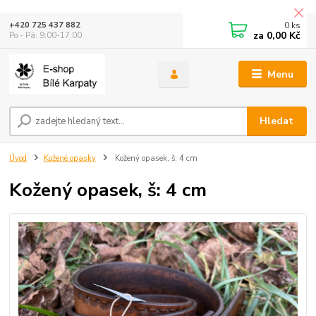
0
ks
+420 725 437 882
za
0,00 Kč
Po - Pá: 9:00-17:00
Menu
Hledat
Úvod
Kožené opasky
Kožený opasek, š: 4 cm
Kožený opasek, š: 4 cm