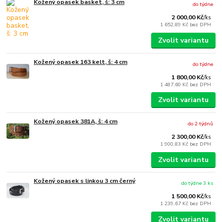
Kožený opasek basket, š: 3 cm
do týdne
2 000,00 Kč
/
ks
1 652,89 Kč
bez DPH
Zvolit variantu
Kožený opasek 163 kelt, š: 4 cm
do týdne
1 800,00 Kč
/
ks
1 487,60 Kč
bez DPH
Zvolit variantu
Kožený opasek 381A, š: 4 cm
do 2 týdnů
2 300,00 Kč
/
ks
1 900,83 Kč
bez DPH
Zvolit variantu
Kožený opasek s linkou 3 cm černý
do týdne 3 ks
1 500,00 Kč
/
ks
1 239,67 Kč
bez DPH
Zvolit variantu