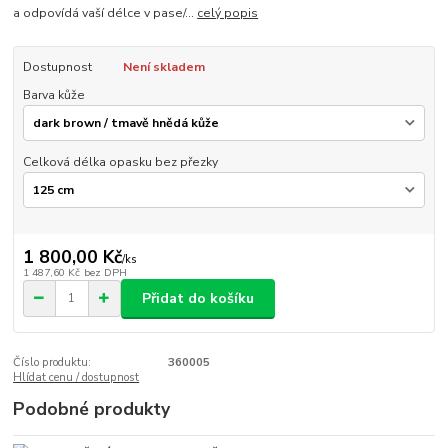
a odpovídá vaší délce v pase/...
celý popis
Dostupnost
Není skladem
Barva kůže
Celková délka opasku bez přezky
1 800,00 Kč
/
ks
1 487,60 Kč
bez DPH
Přidat do košíku
Číslo produktu:
360005
Hlídat cenu / dostupnost
Podobné produkty