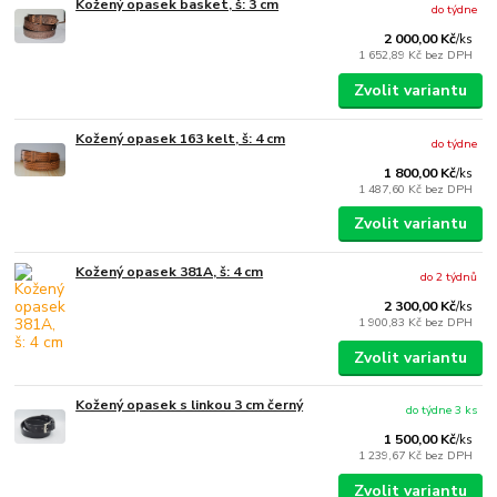
Kožený opasek basket, š: 3 cm
do týdne
2 000,00 Kč
/
ks
1 652,89 Kč
bez DPH
Zvolit variantu
Kožený opasek 163 kelt, š: 4 cm
do týdne
1 800,00 Kč
/
ks
1 487,60 Kč
bez DPH
Zvolit variantu
Kožený opasek 381A, š: 4 cm
do 2 týdnů
2 300,00 Kč
/
ks
1 900,83 Kč
bez DPH
Zvolit variantu
Kožený opasek s linkou 3 cm černý
do týdne 3 ks
1 500,00 Kč
/
ks
1 239,67 Kč
bez DPH
Zvolit variantu