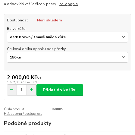
a odpovídá vaší délce v pase/...
celý popis
Dostupnost
Není skladem
Barva kůže
Celková délka opasku bez přezky
2 000,00 Kč
/
ks
1 652,89 Kč
bez DPH
Přidat do košíku
Číslo produktu:
360005
Hlídat cenu / dostupnost
Podobné produkty