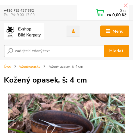
0
ks
+420 725 437 882
za
0,00 Kč
Po - Pá: 9:00-17:00
Menu
Hledat
Úvod
Kožené opasky
Kožený opasek, š: 4 cm
Kožený opasek, š: 4 cm