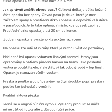
Šířka opasku 4 cm. Tloušťka kůže 3,5-4 mm.
Jak správně změřit obvod pasu?
Celková délka je délka kožené
části opasku bez spony. Obvod pasu je délka, která je mezi
začátkem spony a prostřední dírkou opasku a odpovídá vaší délce
v pase/bocích. Je to také optimální místo, kde opasek zapínat.
Prostřední dírka opasku je asi 20 cm od konce.
Zdobení opasku je vyraženo klasickými raznicemi.
Na opasku lze udělat iniciály, které je nutno uvést do poznámky.
Následně byl opasek vybarven lihovými barvami. Hrany jsou
opracovány a natřeny přírodní barvou na hrany. Jako poslední
vrstva je použit flexibilní akrylátový lak odolný vodě – top finish.
Opasek je namazán včelím voskem.
Přezka a poutko jsou připevněny na čtyři šroubky, popř. přezku i
poutko lze jednoduše vyměnit.
Kvalitní niklová přezka.
Jedná se o originální ruční výrobu. Výsledný produkt se může
mírně lišit od fotografie z důvodu ruční práce.