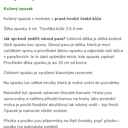
Kožený opasek
Kožený opasek s motivem z
pravé hovězí české kůže
.
Šířka opasku 4 cm. Tloušťka kůže 3,5-4 mm.
Jak správně změřit obvod pasu?
Celková délka je délka kožené
části opasku bez spony. Obvod pasu je délka, která je mezi
začátkem spony a prostřední dírkou opasku a odpovídá vaší délce
v pase/bocích. Je to také optimální místo, kde opasek zapínat.
Prostřední dírka opasku je asi 20 cm od konce.
Zdobení opasku je vyraženo klasickými raznicemi.
Na opasku lze udělat iniciály, které je nutno uvést do poznámky.
Následně byl opasek vybarven lihovými barvami. Hrany jsou
opracovány a natřeny přírodní barvou na hrany. Jako poslední
vrstva je použit flexibilní akrylátový lak odolný vodě – top finish.
Opasek je namazán včelím voskem.
Přezka a poutko jsou připevněny na čtyři šroubky, popř. přezku i
poutko lze jednoduše vyměnit.