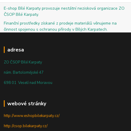
E-shop Bílé Karpaty provozuje nestátní nezisková organizace ZO
ČSOP Bílé Karpaty.
Finanční prostředky získané z prodeje materiálů věnujeme na
činnost spojenou s ochranou přírody v Bílých Karpatech.
adresa
ZO ČSOP Bílé Karpaty
nám. Bartolomějské 47
698 01 Veselí nad Moravou
webové stránky
http://www.eshopbilekarpaty.cz/
http://csop.bilekarpaty.cz/