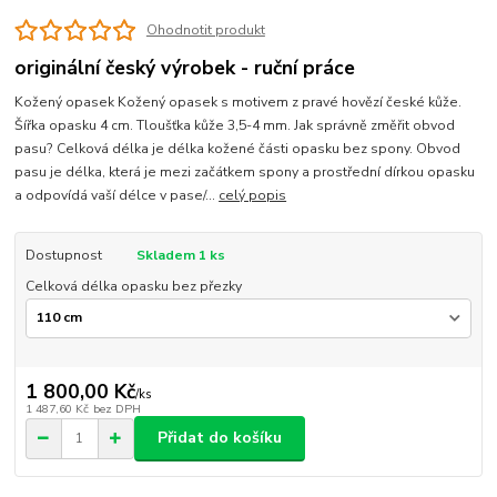
Ohodnotit produkt
originální český výrobek - ruční práce
Kožený opasek Kožený opasek s motivem z pravé hovězí české kůže.
Šířka opasku 4 cm. Tloušťka kůže 3,5-4 mm. Jak správně změřit obvod
pasu? Celková délka je délka kožené části opasku bez spony. Obvod
pasu je délka, která je mezi začátkem spony a prostřední dírkou opasku
a odpovídá vaší délce v pase/...
celý popis
Dostupnost
Skladem 1 ks
Celková délka opasku bez přezky
1 800,00 Kč
/
ks
1 487,60 Kč
bez DPH
Přidat do košíku