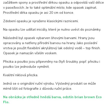
začátkem spony a prostřední dírkou opasku a odpovídá vaší délce
v pase/bocích. Je to také optimální místo, kde opasek zapínat.
Prostřední dírka opasku je asi 20 cm od konce.
Zdobení opasku je vyraženo klasickými raznicemi.
Na opasku lze udělat iniciály, které je nutno uvést do poznámky.
Následně byl opasek vybarven lihovými barvami. Hrany jsou
opracovány a natřeny přírodní barvou na hrany. Jako poslední
vrstva je použit flexibilní akrylátový lak odolný vodě – top finish.
Opasek je namazán včelím voskem.
Přezka a poutko jsou připevněny na čtyři šroubky, popř. přezku i
poutko lze jednoduše vyměnit.
Kvalitní niklová přezka.
Jedná se o originální ruční výrobu. Výsledný produkt se může
mírně lišit od fotografie z důvodu ruční práce.
Na obrázku je středně hnědá barva, odstín brian brown Eco
Flo.