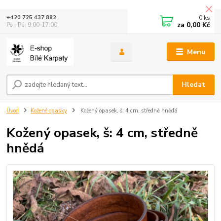
0
ks
+420 725 437 882
za
0,00 Kč
Po - Pá: 9:00-17:00
Menu
Hledat
Úvod
Kožené opasky
Kožený opasek, š: 4 cm, středně hnědá
Kožený opasek, š: 4 cm, středně
hnědá