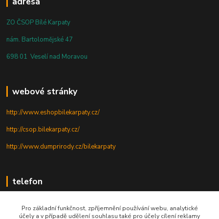
adresa
ZO ČSOP Bílé Karpaty
nám. Bartolomějské 47
698 01 Veselí nad Moravou
webové stránky
http://www.eshopbilekarpaty.cz/
http://csop.bilekarpaty.cz/
http://www.dumprirody.cz/bilekarpaty
telefon
+420 725 437 882
Pro základní funkčnost, zpříjemnění používání webu, analytické
účely a v případě udělení souhlasu také pro účely cílení reklamy