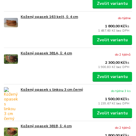
Zvolit variantu
Kožený opasek 163 kelt, š: 4 cm
do týdne
1 800,00 Kč
/
ks
1 487,60 Kč
bez DPH
Zvolit variantu
Kožený opasek 381A, š: 4 cm
do 2 týdnů
2 300,00 Kč
/
ks
1 900,83 Kč
bez DPH
Zvolit variantu
Kožený opasek s linkou 3 cm černý
do týdne 3 ks
1 500,00 Kč
/
ks
1 239,67 Kč
bez DPH
Zvolit variantu
Kožený opasek 381B, š: 4 cm
do 2 týdnů
1 800,00 Kč
/
ks