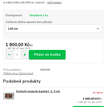
a odpovídá vaší délce v pase/...
celý popis
Dostupnost
Skladem 1 ks
Celková délka opasku bez přezky
1 800,00 Kč
/
ks
1 487,60 Kč
bez DPH
Přidat do košíku
Číslo produktu:
360006
Hlídat cenu / dostupnost
Podobné produkty
Kožený opasek basket, š: 3 cm
do týdne
2 000,00 Kč
/
ks
1 652,89 Kč
bez DPH