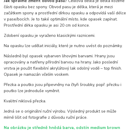
Jak správně změřit obvod pasu?
Celková délka je délka kožené
části opasku bez spony. Obvod pasu je délka, která je mezi
začátkem spony a prostřední dírkou opasku a odpovídá vaší délce
v pase/bocích. Je to také optimální místo, kde opasek zapínat.
Prostřední dírka opasku je asi 20 cm od konce.
Zdobení opasku je vyraženo klasickými raznicemi.
Na opasku lze udělat iniciály, které je nutno uvést do poznámky.
Následně byl opasek vybarven lihovými barvami. Hrany jsou
opracovány a natřeny přírodní barvou na hrany. Jako poslední
vrstva je použit flexibilní akrylátový lak odolný vodě – top finish.
Opasek je namazán včelím voskem.
Přezka a poutko jsou připevněny na čtyři šroubky, popř. přezku i
poutko lze jednoduše vyměnit.
Kvalitní niklová přezka.
Jedná se o originální ruční výrobu. Výsledný produkt se může
mírně lišit od fotografie z důvodu ruční práce.
Na obrázku je středně hnědá barva, odstín medium brown