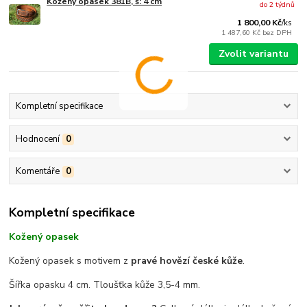
Kožený opasek 381B, š: 4 cm
do 2 týdnů
1 800,00 Kč
/
ks
1 487,60 Kč
bez DPH
Zvolit variantu
Kompletní specifikace
Hodnocení
0
Komentáře
0
Kompletní specifikace
Kožený opasek
Kožený opasek s motivem z
pravé hovězí české kůže
.
Šířka opasku 4 cm. Tloušťka kůže 3,5-4 mm.