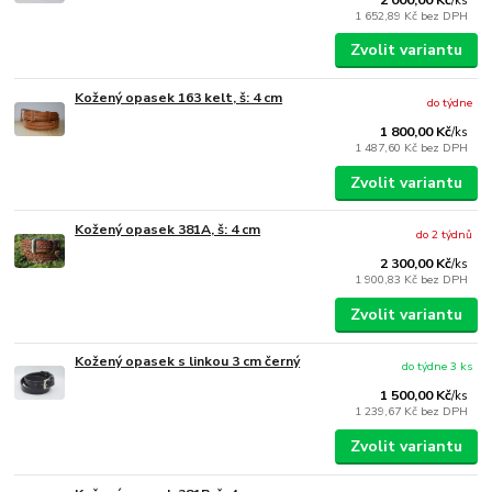
/
ks
1 652,89 Kč
bez DPH
Zvolit variantu
Kožený opasek 163 kelt, š: 4 cm
do týdne
1 800,00 Kč
/
ks
1 487,60 Kč
bez DPH
Zvolit variantu
Kožený opasek 381A, š: 4 cm
do 2 týdnů
2 300,00 Kč
/
ks
1 900,83 Kč
bez DPH
Zvolit variantu
Kožený opasek s linkou 3 cm černý
do týdne 3 ks
1 500,00 Kč
/
ks
1 239,67 Kč
bez DPH
Zvolit variantu