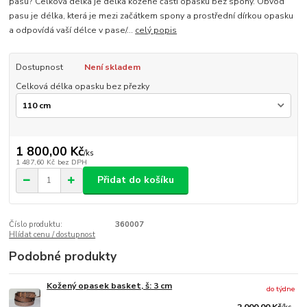
pasu? Celková délka je délka kožené části opasku bez spony. Obvod
pasu je délka, která je mezi začátkem spony a prostřední dírkou opasku
a odpovídá vaší délce v pase/...
celý popis
Dostupnost
Není skladem
Celková délka opasku bez přezky
1 800,00 Kč
/
ks
1 487,60 Kč
bez DPH
Přidat do košíku
Číslo produktu:
360007
Hlídat cenu / dostupnost
Podobné produkty
Kožený opasek basket, š: 3 cm
do týdne
2 000,00 Kč