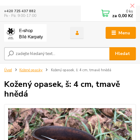
0
ks
+420 725 437 882
za
0,00 Kč
Po - Pá: 9:00-17:00
Menu
Hledat
Úvod
Kožené opasky
Kožený opasek, š: 4 cm, tmavě hnědá
Kožený opasek, š: 4 cm, tmavě
hnědá