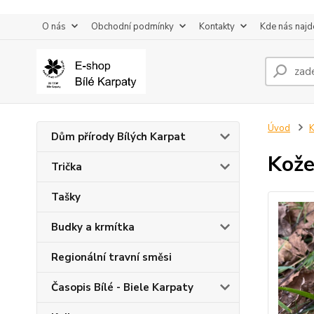
O nás
Obchodní podmínky
Kontakty
Kde nás najd
Úvod
K
Dům přírody Bílých Karpat
Kože
Trička
Tašky
Budky a krmítka
Regionální travní směsi
Časopis Bílé - Biele Karpaty