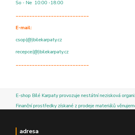
So - Ne 10:00 -18:00
___________________________
E-mail:
csop(@)bilekarpaty.cz
recepce(@)bilekarpaty.cz
___________________________
E-shop Bílé Karpaty provozuje nestátní nezisková organ
Finanční prostředky získané z prodeje materiálů věnujeme
adresa