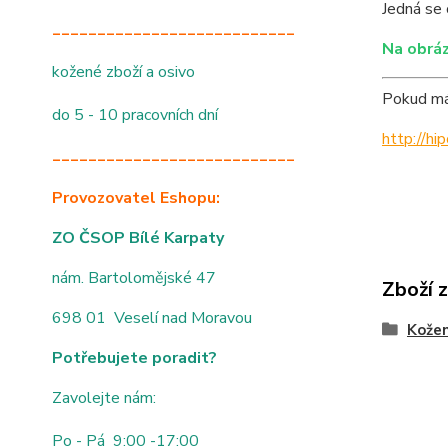
Jedná se 
___________________________
Na obráz
kožené zboží a osivo
Pokud mát
do 5 - 10 pracovních dní
http://h
___________________________
Provozovatel Eshopu:
ZO ČSOP Bílé Karpaty
nám. Bartolomějské 47
Zboží 
698 01 Veselí nad Moravou
Kože
Potřebujete poradit?
Zavolejte nám:
Po - Pá 9:00 -17:00