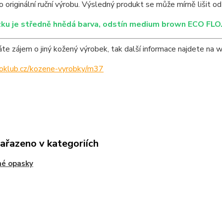
o originální ruční výrobu. Výsledný produkt se může mírně lišit od
ku je středně hnědá barva, odstín medium brown ECO FLO
e zájem o jiný kožený výrobek, tak další informace najdete na 
ipoklub.cz/kozene-vyrobky/m37
zařazeno v kategoriích
né opasky