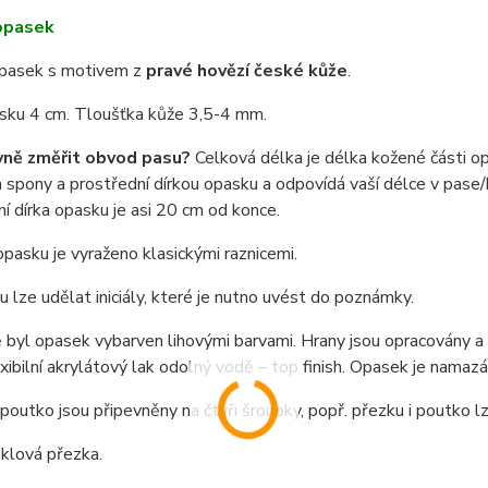
opasek
pasek s motivem z
pravé hovězí české kůže
.
asku 4 cm. Tloušťka kůže 3,5-4 mm.
vně změřit obvod pasu?
Celková délka je délka kožené části o
spony a prostřední dírkou opasku a odpovídá vaší délce v pase/b
í dírka opasku je asi 20 cm od konce.
pasku je vyraženo klasickými raznicemi.
 lze udělat iniciály, které je nutno uvést do poznámky.
byl opasek vybarven lihovými barvami. Hrany jsou opracovány a na
exibilní akrylátový lak odolný vodě – top finish. Opasek je nama
poutko jsou připevněny na čtyři šroubky, popř. přezku i poutko 
niklová přezka.