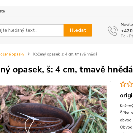
ete
Nevíte
Hledat
+420
Po - P
ožené opasky
Kožený opasek, š: 4 cm, tmavě hnědá
ný opasek, š: 4 cm, tmavě hnědá
orig
Kožený
Šířka 
obvod 
Obvod 