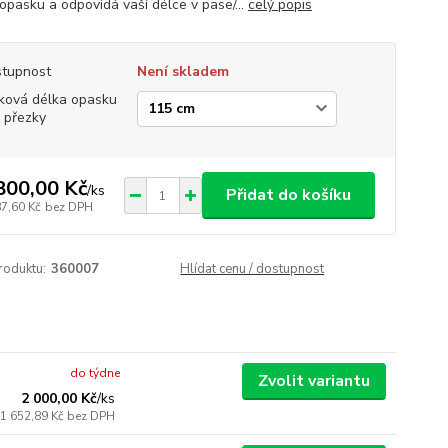
 opasku a odpovídá vaší délce v pase/...
celý popis
tupnost
Není skladem
ková délka opasku
 přezky
800,00 Kč
/
ks
Přidat do košíku
87,60 Kč
bez DPH
roduktu:
360007
Hlídat cenu / dostupnost
do týdne
Zvolit variantu
2 000,00 Kč
/
ks
1 652,89 Kč
bez DPH