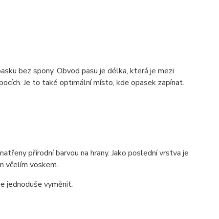
pasku bez spony. Obvod pasu je délka, která je mezi
ocích. Je to také optimální místo, kde opasek zapínat.
třeny přírodní barvou na hrany. Jako poslední vrstva je
zán včelím voskem.
lze jednoduše vyměnit.