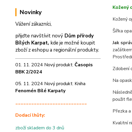
Kožený 
Novinky
Kožený o
Vážení zákazníci,
Šířka op
přijďte navštívit nový
Dům přírody
Jak sprá
Bílých Karpat,
kde je možné koupit
začátkem 
zboží z eshopu a
regionální produkty.
Prostředn
01. 11. 2024 Nový produkt:
Časopis
Zdobení o
BBK 2/2024
Na opasku
05. 11. 2024 Nový produkt: Kniha
Fenomén Bílé Karpaty
Následně 
použit fl
___________________________
Přezka a 
Dodací lhůty:
Kvalitní 
zboží skladem do 3 dnů