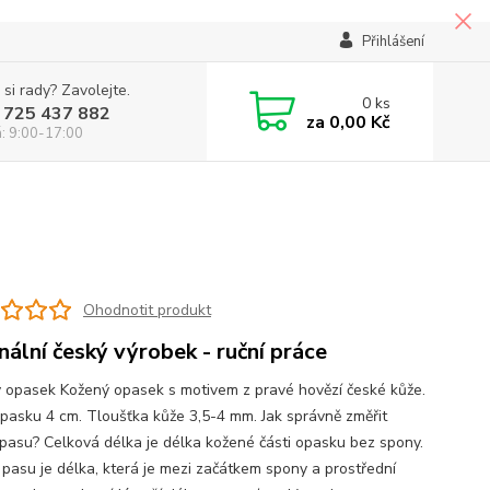
Přihlášení
 si rady? Zavolejte.
0
ks
 725 437 882
za
0,00 Kč
á: 9:00-17:00
Ohodnotit produkt
inální český výrobek - ruční práce
 opasek Kožený opasek s motivem z pravé hovězí české kůže.
opasku 4 cm. Tloušťka kůže 3,5-4 mm. Jak správně změřit
pasu? Celková délka je délka kožené části opasku bez spony.
pasu je délka, která je mezi začátkem spony a prostřední