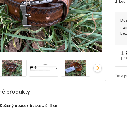
dírkou
Dos
Cel
bez
1 
1 4
Číslo p
é produkty
Kožený opasek basket, š: 3 cm