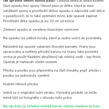
Jak správně změřit obvod pasu?
Celková délka je délka kožené
části opasku bez spony. Obvod pasu je délka, která je mezi
začátkem spony a prostřední dírkou opasku a odpovídá vaší délce
v pase/bocích. Je to také optimální místo, kde opasek zapínat.
Prostřední dírka opasku je asi 20 cm od konce.
Zdobení opasku je vyraženo klasickými raznicemi.
Na opasku lze udělat iniciály, které je nutno uvést do poznámky.
Následně byl opasek vybarven lihovými barvami. Hrany jsou
opracovány a natřeny přírodní barvou na hrany. Jako poslední
vrstva je použit flexibilní akrylátový lak odolný vodě – top finish.
Opasek je namazán včelím voskem.
Přezka a poutko jsou připevněny na čtyři šroubky, popř. přezku i
poutko lze jednoduše vyměnit.
Kvalitní niklová přezka.
Jedná se o originální ruční výrobu. Výsledný produkt se může
mírně lišit od fotografie z důvodu ruční práce.
Na obrázku je středně hnědá barva, odstín medium brown