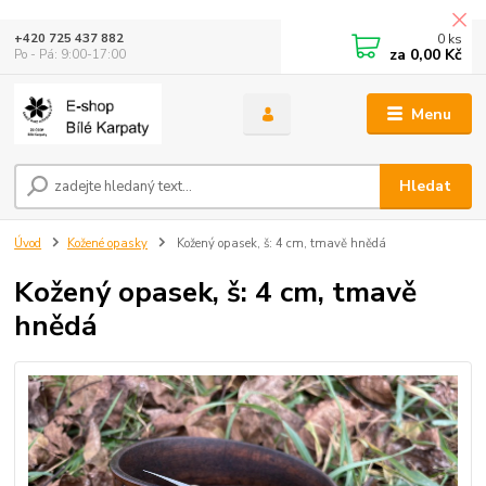
0
ks
+420 725 437 882
za
0,00 Kč
Po - Pá: 9:00-17:00
Menu
Hledat
Úvod
Kožené opasky
Kožený opasek, š: 4 cm, tmavě hnědá
Kožený opasek, š: 4 cm, tmavě
hnědá