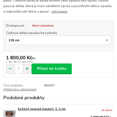
pasu? Celková délka je délka kožené části opasku bez spony. Obvod
pasu je délka, která je mezi začátkem spony a prostřední dírkou opasku
a odpovídá vaší délce v pase/...
celý popis
Dostupnost
Není skladem
Celková délka opasku bez přezky
1 800,00 Kč
/
ks
1 487,60 Kč
bez DPH
Přidat do košíku
Číslo produktu:
360007
Hlídat cenu / dostupnost
Podobné produkty
Kožený opasek basket, š: 3 cm
do týdne
2 000,00 Kč