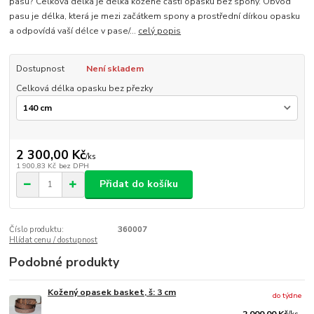
pasu? Celková délka je délka kožené části opasku bez spony. Obvod
pasu je délka, která je mezi začátkem spony a prostřední dírkou opasku
a odpovídá vaší délce v pase/...
celý popis
Dostupnost
Není skladem
Celková délka opasku bez přezky
2 300,00 Kč
/
ks
1 900,83 Kč
bez DPH
Přidat do košíku
Číslo produktu:
360007
Hlídat cenu / dostupnost
Podobné produkty
Kožený opasek basket, š: 3 cm
do týdne
2 000,00 Kč