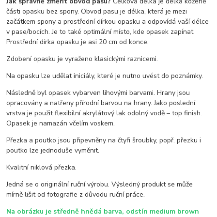
Jak správně změřit obvod pasu?
Celková délka je délka kožené
části opasku bez spony. Obvod pasu je délka, která je mezi
začátkem spony a prostřední dírkou opasku a odpovídá vaší délce
v pase/bocích. Je to také optimální místo, kde opasek zapínat.
Prostřední dírka opasku je asi 20 cm od konce.
Zdobení opasku je vyraženo klasickými raznicemi.
Na opasku lze udělat iniciály, které je nutno uvést do poznámky.
Následně byl opasek vybarven lihovými barvami. Hrany jsou
opracovány a natřeny přírodní barvou na hrany. Jako poslední
vrstva je použit flexibilní akrylátový lak odolný vodě – top finish.
Opasek je namazán včelím voskem.
Přezka a poutko jsou připevněny na čtyři šroubky, popř. přezku i
poutko lze jednoduše vyměnit.
Kvalitní niklová přezka.
Jedná se o originální ruční výrobu. Výsledný produkt se může
mírně lišit od fotografie z důvodu ruční práce.
Na obrázku je středně hnědá barva, odstín medium brown