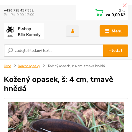
0
ks
+420 725 437 882
za
0,00 Kč
Po - Pá: 9:00-17:00
Menu
Hledat
Úvod
Kožené opasky
Kožený opasek, š: 4 cm, tmavě hnědá
Kožený opasek, š: 4 cm, tmavě
hnědá