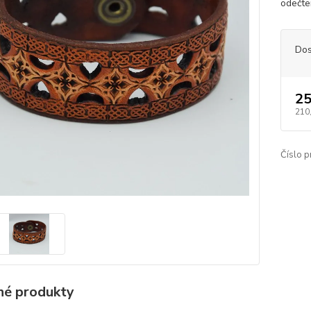
odečte
Dos
25
210
Číslo p
é produkty