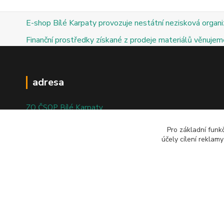
E-shop Bílé Karpaty provozuje nestátní nezisková organ
Finanční prostředky získané z prodeje materiálů věnujeme
adresa
ZO ČSOP Bílé Karpaty
nám. Bartolomějské 47
Pro základní funk
účely cílení reklam
698 01 Veselí nad Moravou
© 2025; ZO ČSOP Bílé Karpaty