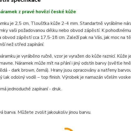
áramek z pravé hovězí české kůže
ramku je 2,5 cm, Tloušťka kůže 2-4 mm. Standartně vyrábíme ná
mky vaši požadovanou délku nebo obvod zápěstí. K pohodlnému n
 obvod zápěstí cca 17,5-18 cm. Zaleží pak na Vás, jak moc na t
nší než střed zapínání.
áramku je vyráběno ručně, vzor je vyražen do kůže raznicí. Kůže je
avne. Náramek může mít na přání i jiný odstín barvy (světle hně
dá - dark brown, černá). Hrany jsou opracovány a natřeny barvou n
ý lak odolný vodě – top finish. Výrobek je namazán včelím vosk
á jednoduché zapínaní - druk.
 barva. Můžete zvolit jakoukoliv jinou barvu.