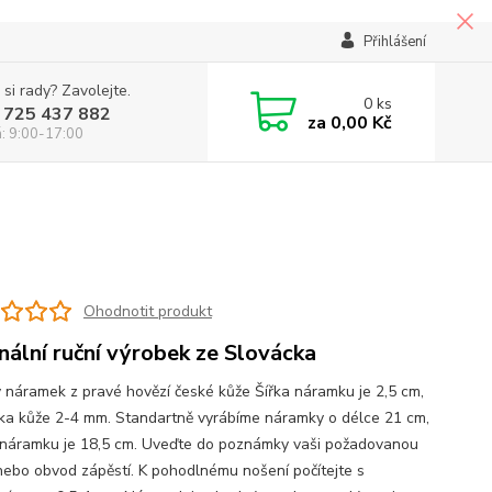
Přihlášení
 si rady? Zavolejte.
0
ks
 725 437 882
za
0,00 Kč
á: 9:00-17:00
Ohodnotit produkt
inální ruční výrobek ze Slovácka
 náramek z pravé hovězí české kůže Šířka náramku je 2,5 cm,
ka kůže 2-4 mm. Standartně vyrábíme náramky o délce 21 cm,
náramku je 18,5 cm. Uveďte do poznámky vaši požadovanou
nebo obvod zápěstí. K pohodlnému nošení počítejte s