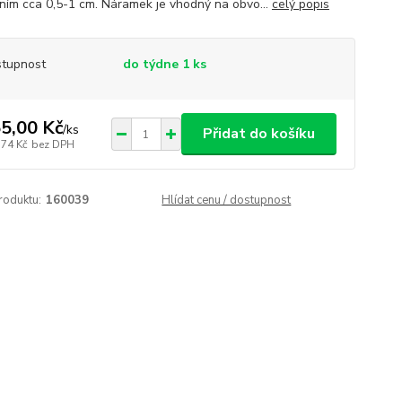
ním cca 0,5-1 cm. Náramek je vhodný na obvo...
celý popis
tupnost
do týdne 1 ks
5,00 Kč
/
ks
Přidat do košíku
,74 Kč
bez DPH
roduktu:
160039
Hlídat cenu / dostupnost