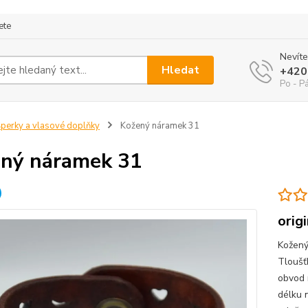
ete
Nevíte
Hledat
+420
Po - P
perky a vlasové doplňky
Kožený náramek 31
ný náramek 31
orig
Kožený
Tloušť
obvod 
délku 