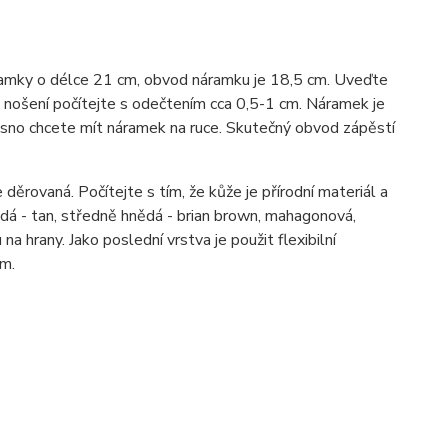
ramky o délce 21 cm, obvod náramku je 18,5 cm. Uveďte
ošení počítejte s odečtením cca 0,5-1 cm. Náramek je
ěsno chcete mít náramek na ruce. Skutečný obvod zápěstí
 děrovaná. Počítejte s tím, že kůže je přírodní materiál a
dá - tan, středně hnědá - brian brown, mahagonová,
a hrany. Jako poslední vrstva je použit flexibilní
em.