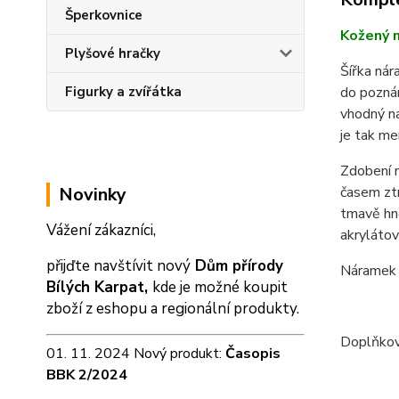
Šperkovnice
Kožený n
Plyšové hračky
Šířka ná
do pozná
Figurky a zvířátka
vhodný na
je tak me
Zdobení n
časem ztm
Novinky
tmavě hně
Vážení zákazníci,
akrylátov
přijďte navštívit nový
Dům přírody
Náramek m
Bílých Karpat,
kde je možné koupit
zboží z eshopu a
regionální produkty.
Doplňková
01. 11. 2024 Nový produkt:
Časopis
BBK 2/2024