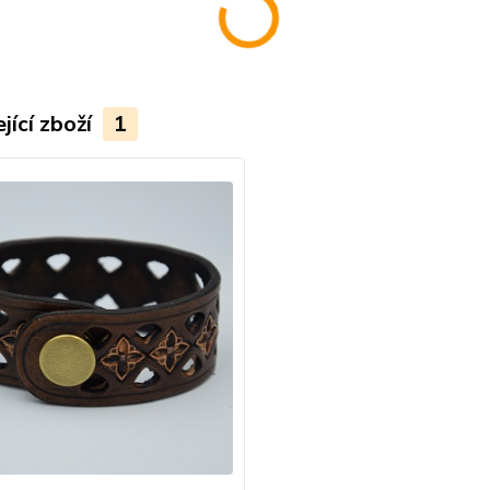
jící zboží
1