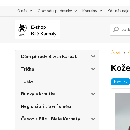
O nás
Obchodní podmínky
Kontakty
Kde nás najd
Úvod
Š
Dům přírody Bílých Karpat
Kože
Trička
Tašky
Novinka
Budky a krmítka
Regionální travní směsi
Časopis Bílé - Biele Karpaty