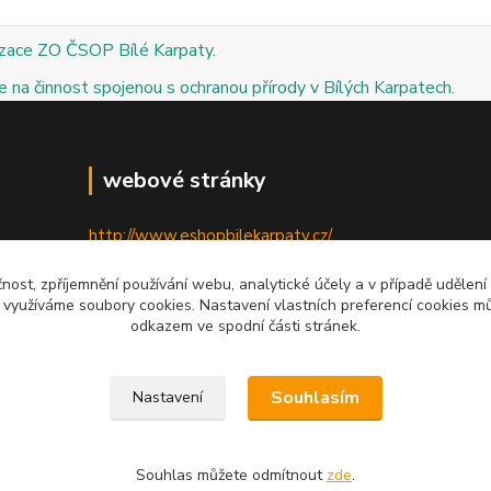
izace ZO ČSOP Bílé Karpaty.
 na činnost spojenou s ochranou přírody v Bílých Karpatech.
webové stránky
http://www.eshopbilekarpaty.cz/
http://csop.bilekarpaty.cz/
čnost, zpříjemnění používání webu, analytické účely a v případě udělení
y využíváme soubory cookies. Nastavení vlastních preferencí cookies mů
http://www.dumprirody.cz/bilekarpaty
odkazem ve spodní části stránek.
Souhlasím
Nastavení
Souhlas můžete odmítnout
zde
.