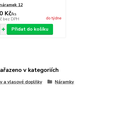
náramek 12
0 Kč
/
ks
do týdne
Kč
bez DPH
Přidat do košíku
zařazeno v kategoriích
y a vlasové doplňky
Náramky