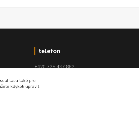
telefon
+420 725 437 882
+420 727 880 789
 souhlasu také pro
žete kdykoli upravit
PO - PÁ: 9 - 17
Vytvořeno na
Eshop-rychle.cz