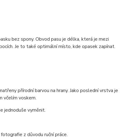
pasku bez spony. Obvod pasu je délka, která je mezi
ocích. Je to také optimální místo, kde opasek zapínat.
třeny přírodní barvou na hrany. Jako poslední vrstva je
zán včelím voskem.
lze jednoduše vyměnit.
 fotografie z důvodu ruční práce.