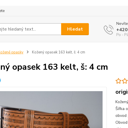
ete
Nevíte
Hledat
+420
Po - P
ožené opasky
Kožený opasek 163 kelt, š: 4 cm
ný opasek 163 kelt, š: 4 cm
orig
Kožený
Šířka 
obvod 
Obvod 