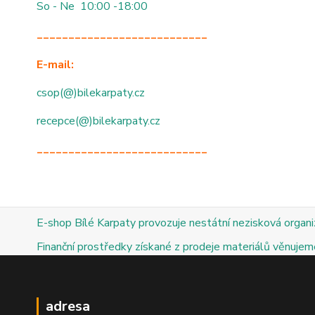
So - Ne 10:00 -18:00
___________________________
E-mail:
csop(@)bilekarpaty.cz
recepce(@)bilekarpaty.cz
___________________________
E-shop Bílé Karpaty provozuje nestátní nezisková organ
Finanční prostředky získané z prodeje materiálů věnujeme
adresa