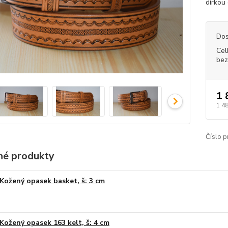
dírkou
Dos
Cel
bez
1 
1 4
Číslo p
é produkty
Kožený opasek basket, š: 3 cm
Kožený opasek 163 kelt, š: 4 cm