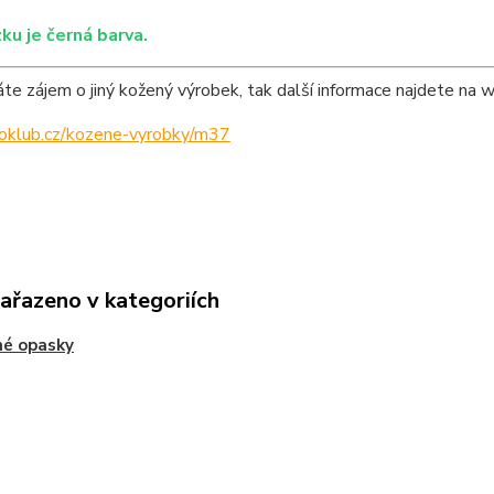
ku je černá barva.
e zájem o jiný kožený výrobek, tak další informace najdete na 
ipoklub.cz/kozene-vyrobky/m37
zařazeno v kategoriích
né opasky