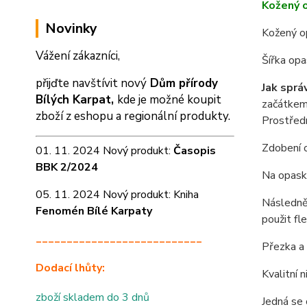
Kožený 
Novinky
Kožený o
Vážení zákazníci,
Šířka op
přijďte navštívit nový
Dům přírody
Jak sprá
Bílých Karpat,
kde je možné koupit
začátkem 
zboží z eshopu a
regionální produkty.
Prostředn
Zdobení o
01. 11. 2024 Nový produkt:
Časopis
BBK 2/2024
Na opasku
05. 11. 2024 Nový produkt: Kniha
Následně 
Fenomén Bílé Karpaty
použit fl
___________________________
Přezka a 
Dodací lhůty:
Kvalitní 
zboží skladem do 3 dnů
Jedná se 