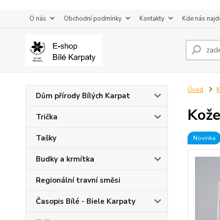
O nás
Obchodní podmínky
Kontakty
Kde nás najd
Úvod
K
Dům přírody Bílých Karpat
Kože
Trička
Tašky
Novinka
Budky a krmítka
Regionální travní směsi
Časopis Bílé - Biele Karpaty