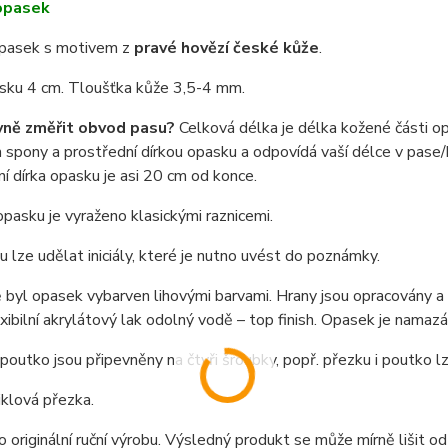
opasek
pasek s motivem z
pravé hovězí české kůže
.
asku 4 cm. Tloušťka kůže 3,5-4 mm.
vně změřit obvod pasu?
Celková délka je délka kožené části o
spony a prostřední dírkou opasku a odpovídá vaší délce v pase/b
í dírka opasku je asi 20 cm od konce.
pasku je vyraženo klasickými raznicemi.
 lze udělat iniciály, které je nutno uvést do poznámky.
byl opasek vybarven lihovými barvami. Hrany jsou opracovány a na
exibilní akrylátový lak odolný vodě – top finish. Opasek je nama
poutko jsou připevněny na čtyři šroubky, popř. přezku i poutko 
niklová přezka.
o originální ruční výrobu. Výsledný produkt se může mírně lišit od