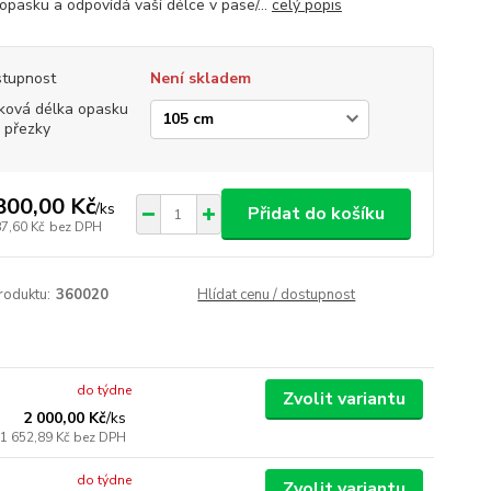
 opasku a odpovídá vaší délce v pase/...
celý popis
tupnost
Není skladem
ková délka opasku
 přezky
800,00 Kč
/
ks
Přidat do košíku
87,60 Kč
bez DPH
roduktu:
360020
Hlídat cenu / dostupnost
do týdne
Zvolit variantu
2 000,00 Kč
/
ks
1 652,89 Kč
bez DPH
do týdne
Zvolit variantu