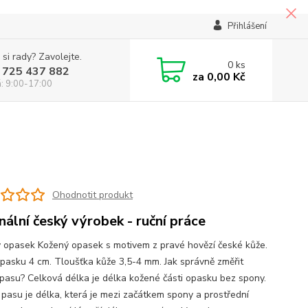
Přihlášení
 si rady? Zavolejte.
0
ks
 725 437 882
za
0,00 Kč
á: 9:00-17:00
Ohodnotit produkt
inální český výrobek - ruční práce
 opasek Kožený opasek s motivem z pravé hovězí české kůže.
opasku 4 cm. Tloušťka kůže 3,5-4 mm. Jak správně změřit
pasu? Celková délka je délka kožené části opasku bez spony.
pasu je délka, která je mezi začátkem spony a prostřední