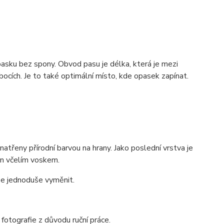
pasku bez spony. Obvod pasu je délka, která je mezi
ocích. Je to také optimální místo, kde opasek zapínat.
třeny přírodní barvou na hrany. Jako poslední vrstva je
zán včelím voskem.
lze jednoduše vyměnit.
 fotografie z důvodu ruční práce.