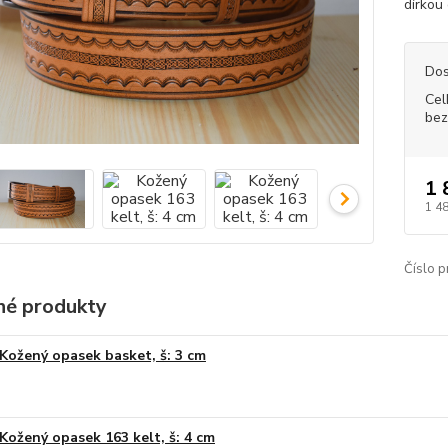
dírkou
Dos
Cel
bez
1 
1 4
Číslo p
é produkty
Kožený opasek basket, š: 3 cm
Kožený opasek 163 kelt, š: 4 cm