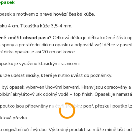
opasek
pasek s motivem z
pravé hovězí české kůže
.
asku 4 cm. Tloušťka kůže 3,5-4 mm.
vně změřit obvod pasu?
Celková délka je délka kožené části o
spony a prostřední dírkou opasku a odpovídá vaší délce v pase/b
í dírka opasku je asi 20 cm od konce.
pasku je vyraženo klasickými raznicemi.
 lze udělat iniciály, které je nutno uvést do poznámky.
byl opasek vybarven lihovými barvami. Hrany jsou opracovány a na
exibilní akrylátový lak odolný vodě – top finish. Opasek je nama
poutko jsou připevněny na čtyři šroubky, popř. přezku i poutko 
niklová přezka.
o originální ruční výrobu. Výsledný produkt se může mírně lišit od