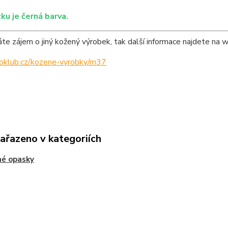
ku je černá barva.
e zájem o jiný kožený výrobek, tak další informace najdete na 
ipoklub.cz/kozene-vyrobky/m37
zařazeno v kategoriích
né opasky