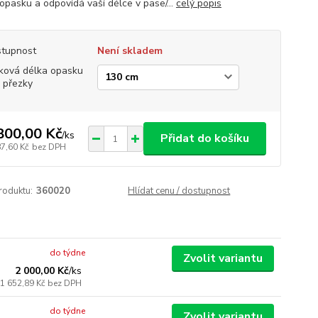
 opasku a odpovídá vaší délce v pase/...
celý popis
tupnost
Není skladem
ková délka opasku
 přezky
800,00 Kč
/
ks
Přidat do košíku
87,60 Kč
bez DPH
roduktu:
360020
Hlídat cenu / dostupnost
do týdne
Zvolit variantu
2 000,00 Kč
/
ks
1 652,89 Kč
bez DPH
do týdne
Zvolit variantu