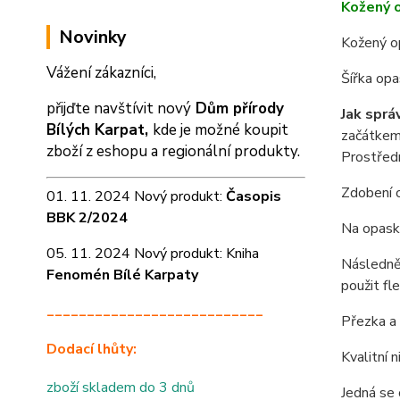
Kožený 
Novinky
Kožený o
Vážení zákazníci,
Šířka op
přijďte navštívit nový
Dům přírody
Jak sprá
Bílých Karpat,
kde je možné koupit
začátkem 
zboží z eshopu a
regionální produkty.
Prostředn
Zdobení o
01. 11. 2024 Nový produkt:
Časopis
BBK 2/2024
Na opasku
05. 11. 2024 Nový produkt: Kniha
Následně 
Fenomén Bílé Karpaty
použit fl
___________________________
Přezka a 
Dodací lhůty:
Kvalitní 
zboží skladem do 3 dnů
Jedná se 