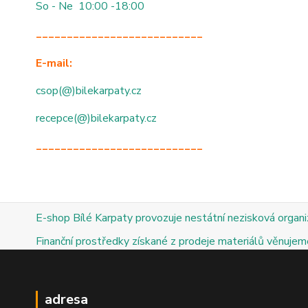
So - Ne 10:00 -18:00
___________________________
E-mail:
csop(@)bilekarpaty.cz
recepce(@)bilekarpaty.cz
___________________________
E-shop Bílé Karpaty provozuje nestátní nezisková organ
Finanční prostředky získané z prodeje materiálů věnujeme
adresa