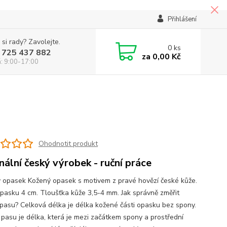
Přihlášení
 si rady? Zavolejte.
0
ks
 725 437 882
za
0,00 Kč
á: 9:00-17:00
Ohodnotit produkt
inální český výrobek - ruční práce
 opasek Kožený opasek s motivem z pravé hovězí české kůže.
opasku 4 cm. Tloušťka kůže 3,5-4 mm. Jak správně změřit
pasu? Celková délka je délka kožené části opasku bez spony.
pasu je délka, která je mezi začátkem spony a prostřední