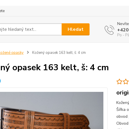
ete
Nevíte
Hledat
+420
Po - P
ožené opasky
Kožený opasek 163 kelt, š: 4 cm
ný opasek 163 kelt, š: 4 cm
orig
Kožený
Šířka 
obvod 
Obvod 