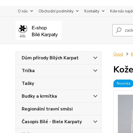
O nás
Obchodní podmínky
Kontakty
Kde nás najd
Úvod
K
Dům přírody Bílých Karpat
Kože
Trička
Tašky
Novinka
Budky a krmítka
Regionální travní směsi
Časopis Bílé - Biele Karpaty