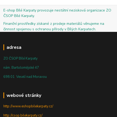
E-shop Bílé Karpaty provozuje nestátní nezisková organizace ZO
ČSOP Bílé Karpaty.
Finanční prostředky získané z prodeje materiálů věnujeme na
činnost spojenou s ochranou přírody v Bílých Karpatech.
adresa
ZO ČSOP Bílé Karpaty
nám. Bartolomějské 47
698 01 Veselí nad Moravou
webové stránky
http://www.eshopbilekarpaty.cz/
http://csop.bilekarpaty.cz/