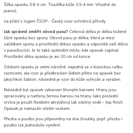
Šířka opasku 3,8-4 cm. Tloušťka kůže 3,5-4 mm. Vhodné do
jeansů.
na přání s logem ČSOP - Český svaz ochránců přírody
Jak správně změřit obvod pasu?
Celková délka je délka kožené
části opasku bez spony. Obvod pasu je délka, která je mezi
začátkem spony a prostřední dírkou opasku a odpovídá vaší délce
v pase/bocích. Je to také optimální místo, kde opasek zapínat.
Prostřední dírka opasku je asi 20 cm od konce.
Zdobení opasku je velmi náročné, nejedná se o klasickou ražbu
raznicemi, ale vzor je předkreslen šídlem přímo na opasek bez
jakýchkoli šablon, následně je vzor do kůže vyřezán a vyražen.
Následně byl opasek vybarven lihovými barvami. Hrany jsou
opracovány a natřeny černou barvou na hrany. Jako poslední
vrstva je použit flexibilní akrylátový lak odolný vodě – top finish.
Opasek je namazán včelím voskem.
Přezka a poutko jsou připevněny na dva šroubky, popř. přezku i
poutko lze jednoduše vyměnit.