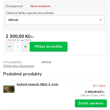
Dostupnost
Není skladem
Celková délka opasku bez přezky
2 300,00 Kč
/
ks
1 900,83 Kč
bez DPH
Přidat do košíku
Číslo produktu:
360031
Hlídat cenu / dostupnost
Podobné produkty
Kožený opasek 381A, š: 4 cm
do 2 týdnů
2 300,00 Kč
/
ks
1 900,83 Kč
bez DPH
Zvolit variantu