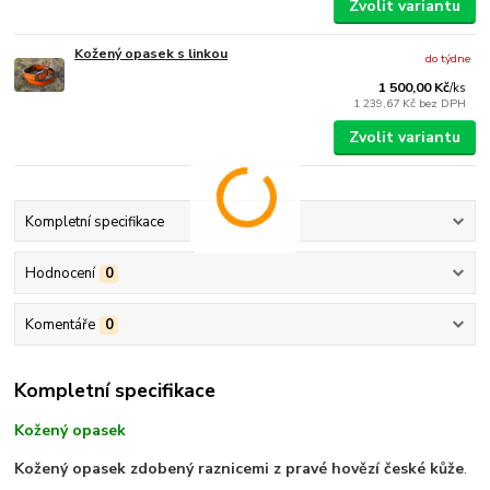
Zvolit variantu
Kožený opasek s linkou
do týdne
1 500,00 Kč
/
ks
1 239,67 Kč
bez DPH
Zvolit variantu
Kompletní specifikace
Hodnocení
0
Komentáře
0
Kompletní specifikace
Kožený opasek
Kožený opasek zdobený raznicemi z pravé hovězí české kůže
.