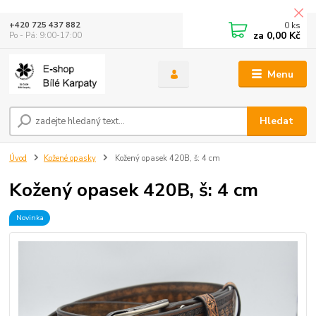
0
ks
+420 725 437 882
za
0,00 Kč
Po - Pá: 9:00-17:00
Menu
Hledat
Úvod
Kožené opasky
Kožený opasek 420B, š: 4 cm
Kožený opasek 420B, š: 4 cm
Novinka