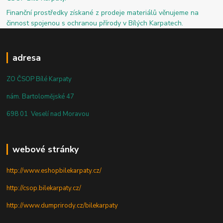
Finanční prostředky získané z prodeje materiálů věnujeme na
činnost spojenou s ochranou přírody v Bílých Karpatech.
adresa
ZO ČSOP Bílé Karpaty
nám. Bartolomějské 47
698 01 Veselí nad Moravou
webové stránky
http://www.eshopbilekarpaty.cz/
http://csop.bilekarpaty.cz/
http://www.dumprirody.cz/bilekarpaty