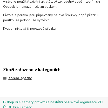
vrstva je použit flexibilní akrylátový lak odolný vodě – top finish.
Opasek je namazán včelím voskem.
Přezka a poutko jsou připevněny na dva šroubky, popř. přezku i
poutko lze jednoduše vyměnit.
Kvalitní niklová či nerezová přezka.
Zboží zařazeno v kategoriích
Kožené opasky
E-shop Bílé Karpaty provozuje nestátní nezisková organizace ZO
ČSOP Bílé Karpaty.