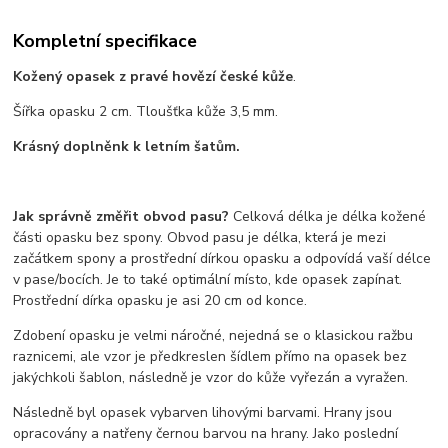
Kompletní specifikace
Kožený opasek z pravé hovězí české kůže
.
Šířka opasku 2 cm. Tloušťka kůže 3,5 mm.
Krásný doplněnk k letním šatům.
Jak správně změřit obvod pasu?
Celková délka je délka kožené
části opasku bez spony. Obvod pasu je délka, která je mezi
začátkem spony a prostřední dírkou opasku a odpovídá vaší délce
v pase/bocích. Je to také optimální místo, kde opasek zapínat.
Prostřední dírka opasku je asi 20 cm od konce.
Zdobení opasku je velmi náročné, nejedná se o klasickou ražbu
raznicemi, ale vzor je předkreslen šídlem přímo na opasek bez
jakýchkoli šablon, následně je vzor do kůže vyřezán a vyražen.
Následně byl opasek vybarven lihovými barvami. Hrany jsou
opracovány a natřeny černou barvou na hrany. Jako poslední