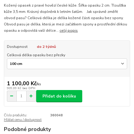
Kožený opasek z pravé hovězí české kůže. Šířka opasku 2 cm. Tloušťka
kůže 3,5 mm. Krásný doplněnk k letním šatům. Jak správně změřit
obvod pasu? Celková délka je délka kožené části opasku bez spony.
Obvod pasu je délka, která je mezi začátkem spony a prostřední dírkou
opasku a odpovídá vaší délce...
celý popis
Dostupnost
do 2 týdnů
Celková délka opasku bez přezky
1 100,00 Kč
/
ks
909,09 Kč
bez DPH
Přidat do košíku
Číslo produktu:
360048
Hlídat cenu / dostupnost
Podobné produkty