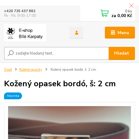
0
ks
+420 725 437 882
za
0,00 Kč
Po - Pá: 9:00-17:00
Menu
Hledat
Úvod
Kožené opasky
Kožený opasek bordó, š: 2 cm
Kožený opasek bordó, š: 2 cm
Novinka