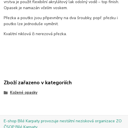
vrstva je použit flexibilní akrylátový lak odolný vodě – top finish.
Opasek je namazán včelím voskem.
Přezka a poutko jsou připevněny na dva šroubky, popř. přezku i
poutko lze jednoduše vyměnit.
Kvalitní niklová či nerezová přezka.
Zboží zařazeno v kategoriích
Kožené opasky
E-shop Bílé Karpaty provozuje nestátní nezisková organizace ZO
ČSOP Bílé Karpaty.