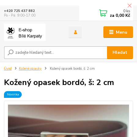
0
ks
+420 725 437 882
za
0,00 Kč
Po - Pá: 9:00-17:00
Menu
Hledat
Úvod
Kožené opasky
Kožený opasek bordó, š: 2 cm
Kožený opasek bordó, š: 2 cm
Novinka