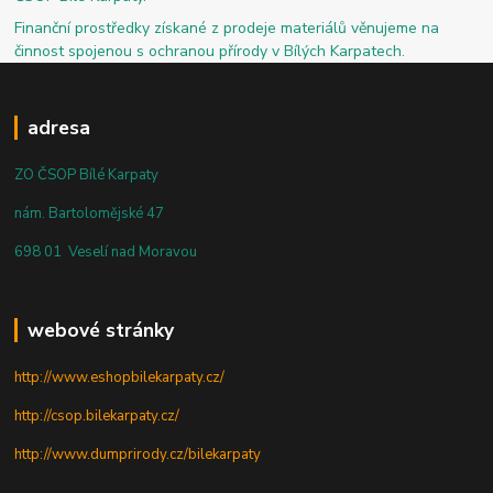
Finanční prostředky získané z prodeje materiálů věnujeme na
činnost spojenou s ochranou přírody v Bílých Karpatech.
adresa
ZO ČSOP Bílé Karpaty
nám. Bartolomějské 47
698 01 Veselí nad Moravou
webové stránky
http://www.eshopbilekarpaty.cz/
http://csop.bilekarpaty.cz/
http://www.dumprirody.cz/bilekarpaty