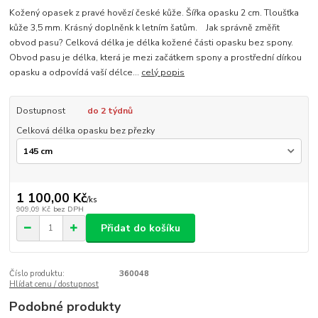
Kožený opasek z pravé hovězí české kůže. Šířka opasku 2 cm. Tloušťka
kůže 3,5 mm. Krásný doplněnk k letním šatům. Jak správně změřit
obvod pasu? Celková délka je délka kožené části opasku bez spony.
Obvod pasu je délka, která je mezi začátkem spony a prostřední dírkou
opasku a odpovídá vaší délce...
celý popis
Dostupnost
do 2 týdnů
Celková délka opasku bez přezky
1 100,00 Kč
/
ks
909,09 Kč
bez DPH
Přidat do košíku
Číslo produktu:
360048
Hlídat cenu / dostupnost
Podobné produkty