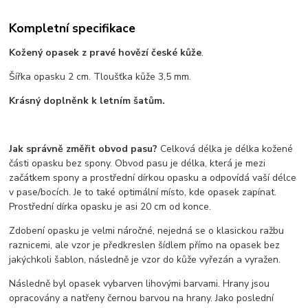
Kompletní specifikace
Kožený opasek z pravé hovězí české kůže
.
Šířka opasku 2 cm. Tloušťka kůže 3,5 mm.
Krásný doplněnk k letním šatům.
Jak správně změřit obvod pasu?
Celková délka je délka kožené
části opasku bez spony. Obvod pasu je délka, která je mezi
začátkem spony a prostřední dírkou opasku a odpovídá vaší délce
v pase/bocích. Je to také optimální místo, kde opasek zapínat.
Prostřední dírka opasku je asi 20 cm od konce.
Zdobení opasku je velmi náročné, nejedná se o klasickou ražbu
raznicemi, ale vzor je předkreslen šídlem přímo na opasek bez
jakýchkoli šablon, následně je vzor do kůže vyřezán a vyražen.
Následně byl opasek vybarven lihovými barvami. Hrany jsou
opracovány a natřeny černou barvou na hrany. Jako poslední