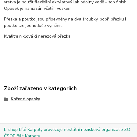
vrstva je použit flexibilní akrylátový lak odolný vodě – top finish.
Opasek je namazán včelím voskem.
Přezka a poutko jsou připevněny na dva šroubky, popř. přezku i
poutko lze jednoduše vyměnit.
Kvalitní niklová či nerezová přezka.
Zboží zařazeno v kategoriích
Kožené opasky
E-shop Bílé Karpaty provozuje nestátní nezisková organizace ZO
ČSOP Bílé Karpaty.