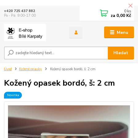
0
ks
+420 725 437 882
za
0,00 Kč
Po - Pá: 9:00-17:00
Menu
Hledat
Úvod
Kožené opasky
Kožený opasek bordó, š: 2 cm
Kožený opasek bordó, š: 2 cm
Novinka