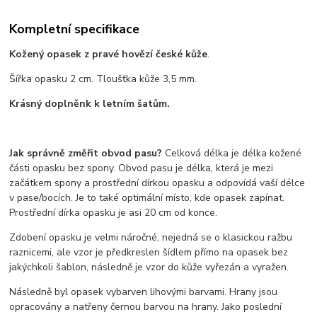
Kompletní specifikace
Kožený opasek z pravé hovězí české kůže
.
Šířka opasku 2 cm. Tloušťka kůže 3,5 mm.
Krásný doplněnk k letním šatům.
Jak správně změřit obvod pasu?
Celková délka je délka kožené
části opasku bez spony. Obvod pasu je délka, která je mezi
začátkem spony a prostřední dírkou opasku a odpovídá vaší délce
v pase/bocích. Je to také optimální místo, kde opasek zapínat.
Prostřední dírka opasku je asi 20 cm od konce.
Zdobení opasku je velmi náročné, nejedná se o klasickou ražbu
raznicemi, ale vzor je předkreslen šídlem přímo na opasek bez
jakýchkoli šablon, následně je vzor do kůže vyřezán a vyražen.
Následně byl opasek vybarven lihovými barvami. Hrany jsou
opracovány a natřeny černou barvou na hrany. Jako poslední