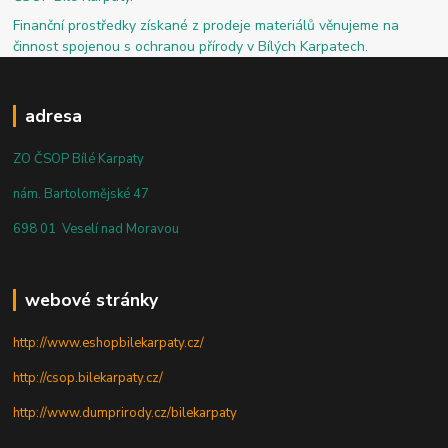
Finanční prostředky získané z prodeje materiálů věnujeme na
činnost spojenou s ochranou přírody v Bílých Karpatech.
adresa
ZO ČSOP Bílé Karpaty
nám. Bartolomějské 47
698 01 Veselí nad Moravou
webové stránky
http://www.eshopbilekarpaty.cz/
http://csop.bilekarpaty.cz/
http://www.dumprirody.cz/bilekarpaty