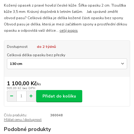
Kožený opasek z pravé hovězí české kůže. Šířka opasku 2 cm. Tloušťka
kůže 3,5 mm. Krásný doplněnk k letním šatům. Jak správně změřit
obvod pasu? Celková délka je délka kožené části opasku bez spony.
Obvod pasu je délka, která je mezi začátkem spony a prostřední dírkou
opasku a odpovídá vaší délce...
celý popis
Dostupnost
do 2 týdnů
Celková délka opasku bez přezky
1 100,00 Kč
/
ks
909,09 Kč
bez DPH
Přidat do košíku
Číslo produktu:
360048
Hlídat cenu / dostupnost
Podobné produkty