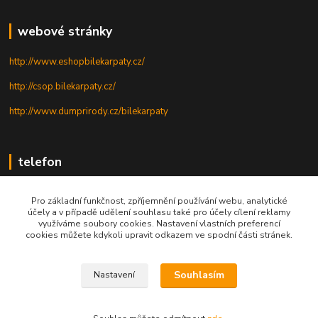
webové stránky
http://www.eshopbilekarpaty.cz/
http://csop.bilekarpaty.cz/
http://www.dumprirody.cz/bilekarpaty
telefon
+420 725 437 882
Pro základní funkčnost, zpříjemnění používání webu, analytické
účely a v případě udělení souhlasu také pro účely cílení reklamy
+420 727 880 789
využíváme soubory cookies. Nastavení vlastních preferencí
cookies můžete kdykoli upravit odkazem ve spodní části stránek.
PO - PÁ: 9 - 17
Souhlasím
Nastavení
© 2025; ZO ČSOP Bílé Karpaty