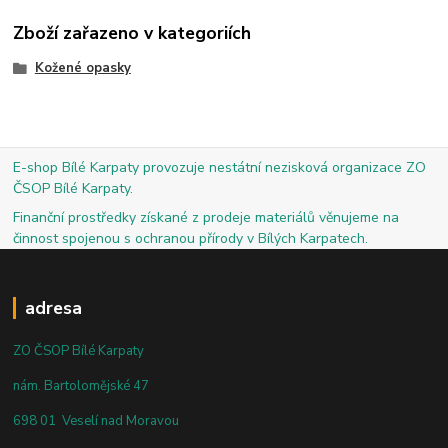
Zboží zařazeno v kategoriích
Kožené opasky
E-shop Bílé Karpaty provozuje nestátní nezisková organizace ZO
ČSOP Bílé Karpaty.
Finanční prostředky získané z prodeje materiálů věnujeme na
činnost spojenou s ochranou přírody v Bílých Karpatech.
adresa
ZO ČSOP Bílé Karpaty
nám. Bartolomějské 47
698 01 Veselí nad Moravou