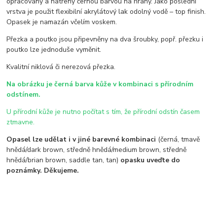
opracovány a natřeny černou barvou na hrany. Jako poslední
vrstva je použit flexibilní akrylátový lak odolný vodě – top finish.
Opasek je namazán včelím voskem.
Přezka a poutko jsou připevněny na dva šroubky, popř. přezku i
poutko lze jednoduše vyměnit.
Kvalitní niklová či nerezová přezka.
Na obrázku je černá barva kůže v kombinaci s přírodním
odstínem.
U přírodní kůže je nutno počítat s tím, že přírodní odstín časem
ztmavne.
Opasel lze udělat i v jiné barevné kombinaci
(černá, tmavě
hnědá/dark brown, středně hnědá/medium brown, středně
hnědá/brian brown, saddle tan, tan)
opasku uveďte do
poznámky. Děkujeme.