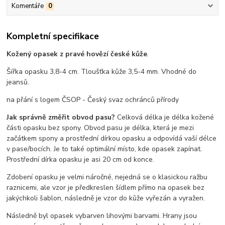
Komentáře
0
Kompletní specifikace
Kožený opasek z pravé hovězí české kůže
.
Šířka opasku 3,8-4 cm. Tloušťka kůže 3,5-4 mm. Vhodné do
jeansů.
na přání s logem ČSOP - Český svaz ochránců přírody
Jak správně změřit obvod pasu?
Celková délka je délka kožené
části opasku bez spony. Obvod pasu je délka, která je mezi
začátkem spony a prostřední dírkou opasku a odpovídá vaší délce
v pase/bocích. Je to také optimální místo, kde opasek zapínat.
Prostřední dírka opasku je asi 20 cm od konce.
Zdobení opasku je velmi náročné, nejedná se o klasickou ražbu
raznicemi, ale vzor je předkreslen šídlem přímo na opasek bez
jakýchkoli šablon, následně je vzor do kůže vyřezán a vyražen.
Následně byl opasek vybarven lihovými barvami. Hrany jsou