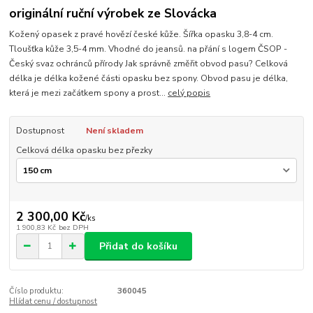
originální ruční výrobek ze Slovácka
Kožený opasek z pravé hovězí české kůže. Šířka opasku 3,8-4 cm.
Tloušťka kůže 3,5-4 mm. Vhodné do jeansů. na přání s logem ČSOP -
Český svaz ochránců přírody Jak správně změřit obvod pasu? Celková
délka je délka kožené části opasku bez spony. Obvod pasu je délka,
která je mezi začátkem spony a prost...
celý popis
Dostupnost
Není skladem
Celková délka opasku bez přezky
2 300,00 Kč
/
ks
1 900,83 Kč
bez DPH
Přidat do košíku
Číslo produktu:
360045
Hlídat cenu / dostupnost