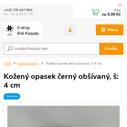
0
ks
+420 725 437 882
za
0,00 Kč
Po - Pá: 9:00-17:00
Menu
Hledat
Úvod
Kožené opasky
Kožený opasek černý obšívaný, š: 4 cm
Kožený opasek černý obšívaný, š:
4 cm
Novinka